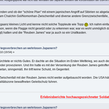
nt. Ausgangspunkt war nicht das Verhalten der Japaner, sondern die Konzentration der USA im Pa
en und ob der "schöne Plan" mit einem japnischen Angriff auf Sibirien so abgelaufe
am Chalchin Gol/Nomonhan-Zwischenfall und diverse andere Grenzzwischenfälle, di
n gaanz kleines Licht und kenne nicht solche Toppleute wie Topp
. Ich nahm einf
chon, wenn die Flagge nicht gesetzt oder zu erkennen war, war es wohl unmöglich d
rgt) hatten und die "Reuben James" war ja auch so ein Uraltkasten.
iegsverbrechen an wehrlosen Japanern?
10 (19:54) »
ürchtete er nichts Gutes. Er dachte an die Situation im Ersten Weltkrieg, wo auch d
der provozieren. Und ihn hatte es mit der Versenkung der Reuben James getroffen. A
getan, sinngemäß. Ihn trift keine Schuld, im Gegenteil.
r Zwischenfall mit der Reuben James nicht weiter aufgebauscht worden. Die USA h
alitätszone bewaffneten Geleitschutz fuhren.
Erlebnisberichte hochausgezeichneter Solda
iegsverbrechen an wehrlosen Japanern?