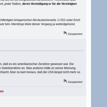
nt „jeder Nation,
deren Verteidigung er für die Vereinigten
ertigten kriegerischen Akt deutscherseits. U 552 unter Erich
tz fuhr. Allerdings blieb dieser Vorgang ja weitestgehend
Gespeichert
ren, daß es ein amerikanischer Zerstörer gewesen war. Die
hen Geleitzerstörer an. Was anderes hätte es seiner Meinung,
chlacht. Aber so kam heraus, daß die USA längst nicht mehr so
Gespeichert
ten