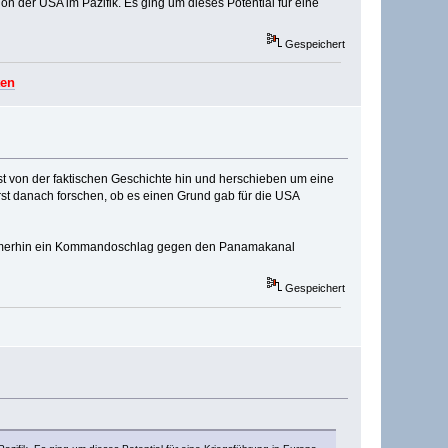
n der USA im Pazifik. Es ging um dieses Potential für eine
Gespeichert
ten
st von der faktischen Geschichte hin und herschieben um eine
erst danach forschen, ob es einen Grund gab für die USA
s immerhin ein Kommandoschlag gegen den Panamakanal
Gespeichert