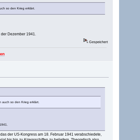
uch so den Krieg erklärt.
st der Dezember 1941.
Gespeichert
ten
n auch so den Krieg erklärt.
 1941.
 das der US-Kongress am 18. Februar 1941 verabschiedete,
ial bis hin zu Kriegsschiffen zu beliefern. Theoretisch also