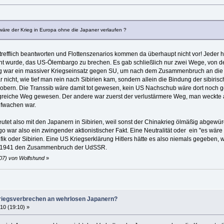
ie wäre der Krieg in Europa ohne die Japaner verlaufen ?
refflich beantworten und Flottenszenarios kommen da überhaupt nicht vor! Jeder hi
 wurde, das US-Ölembargo zu brechen. Es gab schließlich nur zwei Wege, von 
g war ein massiver Kriegseinsatz gegen SU, um nach dem Zusammenbruch an die 
nicht, wie tief man rein nach Sibirien kam, sondern allein die Bindung der sibi
bern. Die Transsib wäre damit tot gewesen, kein US Nachschub wäre dort noch ge
olgreiche Weg gewesen. Der andere war zuerst der verlustärmere Weg, man weckte
ufwachen war.
utet also mit den Japanern in Sibirien, weil sonst der Chinakrieg ölmäßig abgewür
ar also ein zwingender aktionistischer Fakt. Eine Neutralität oder ein "es wäre d
fik oder Sibirien. Eine US Kriegserklärung Hitlers hätte es also niemals gegeben
te 1941 den Zusammenbruch der UdSSR.
:07) von Wolfshund
»
iegsverbrechen an wehrlosen Japanern?
10 (19:10) »