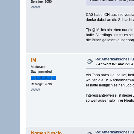
Genau das habe ich nicht gemei
Beiträge: 3050
WWW
DAS habe ICH auch so verstand
denke dabei an die Schlacht 
Tja @IM, ich bin eben nur ei
hatte. Allerdings stimmt es s
die Briten geliefert (ausgebo
Re:Amerikanisches Kr
IM
«
Antwort #23 am:
22.04.
Moderator
Stammmitglied
Als Topp nach Hause lief, bef
wollten die USA scheinbar wie
Beiträge: 7698
er hätte lediglich seinen Job 
WWW
Interessanterweise ist diese
so weit außerhalb ihrer Neutr
Re:Amerikanisches Kr
Nomen Nescio