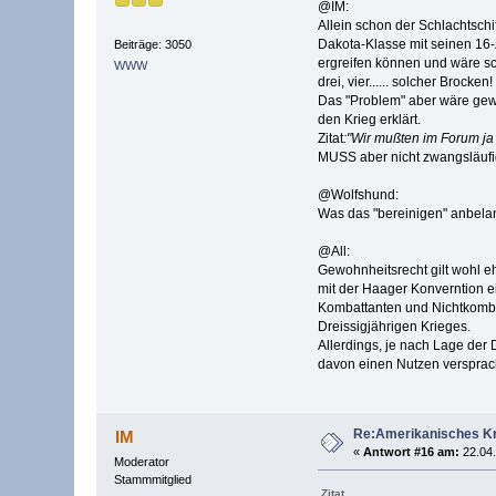
@IM:
Allein schon der Schlachtschi
Dakota-Klasse mit seinen 16-Z
Beiträge: 3050
ergreifen können und wäre sc
WWW
drei, vier...... solcher Brocken!
Das "Problem" aber wäre gewes
den Krieg erklärt.
Zitat
:"Wir mußten im Forum ja 
MUSS aber nicht zwangsläufig
@Wolfshund:
Was das "bereinigen" anbelan
@All:
Gewohnheitsrecht gilt wohl eh
mit der Haager Konverntion e
Kombattanten und Nichtkombat
Dreissigjährigen Krieges.
Allerdings, je nach Lage der 
davon einen Nutzen versprac
Re:Amerikanisches Kr
IM
«
Antwort #16 am:
22.04.
Moderator
Stammmitglied
Zitat