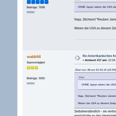
OHNE Japan wären die USA viellei
Beiträge: 7698
WWW
Naja, Stichwort "Reuben Jam
Waren die USA zu diesem Zeit
Re:Amerikanisches Kr
waldi44
«
Antwort #17 am:
22.04.
Stammmitglied
Zitat von: IM am 22.04.10 (15:55)
Zitat
Beiträge: 3050
WWW
OHNE Japan wären die USA viel
Naja, Stichwort "Reuben James
Waren die USA zu diesem Zeitpu
Selbstverständlich - sie vert
ermöglichte es den Vereinigt