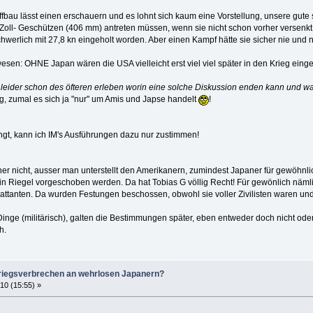
ffbau lässt einen erschauern und es lohnt sich kaum eine Vorstellung, unsere gute 
oll- Geschützen (406 mm) antreten müssen, wenn sie nicht schon vorher versenkt w
hwerlich mit 27,8 kn eingeholt worden. Aber einen Kampf hätte sie sicher nie und 
en: OHNE Japan wären die USA vielleicht erst viel viel später in den Krieg einget
leider schon des öfteren erleben worin eine solche Diskussion enden kann und was 
, zumal es sich ja "nur" um Amis und Japse handelt
!
gt, kann ich IM's Ausführungen dazu nur zustimmen!
er nicht, ausser man unterstellt den Amerikanern, zumindest Japaner für gewöhnlic
in Riegel vorgeschoben werden. Da hat Tobias G völlig Recht! Für gewönlich nä
tanten. Da wurden Festungen beschossen, obwohl sie voller Zivilisten waren und da
Dinge (militärisch), galten die Bestimmungen später, eben entweder doch nicht oder
h.
iegsverbrechen an wehrlosen Japanern?
10 (15:55) »