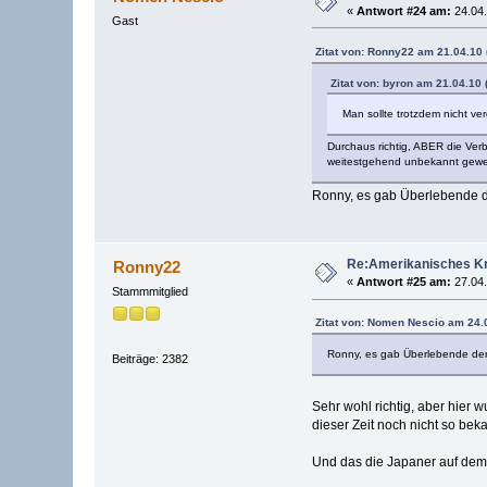
«
Antwort #24 am:
24.04.
Gast
Zitat von: Ronny22 am 21.04.10 
Zitat von: byron am 21.04.10 
Man sollte trotzdem nicht v
Durchaus richtig, ABER die Verb
weitestgehend unbekannt gewes
Ronny, es gab Überlebende d
Re:Amerikanisches Kr
Ronny22
«
Antwort #25 am:
27.04.
Stammmitglied
Zitat von: Nomen Nescio am 24.0
Ronny, es gab Überlebende der
Beiträge: 2382
Sehr wohl richtig, aber hier
dieser Zeit noch nicht so bek
Und das die Japaner auf dem S