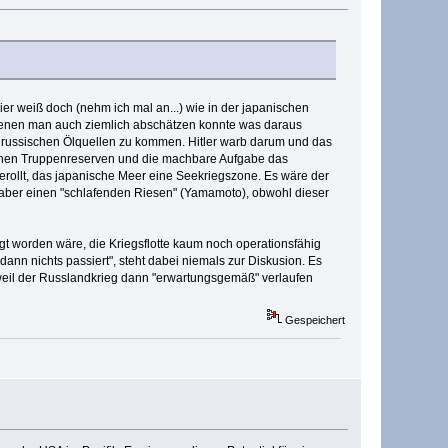
er weiß doch (nehm ich mal an...) wie in der japanischen
denen man auch ziemlich abschätzen konnte was daraus
russischen Ölquellen zu kommen. Hitler warb darum und das
rischen Truppenreserven und die machbare Aufgabe das
rollt, das japanische Meer eine Seekriegszone. Es wäre der
 aber einen "schlafenden Riesen" (Yamamoto), obwohl dieser
gt worden wäre, die Kriegsflotte kaum noch operationsfähig
ann nichts passiert", steht dabei niemals zur Diskusion. Es
, weil der Russlandkrieg dann "erwartungsgemäß" verlaufen
Gespeichert