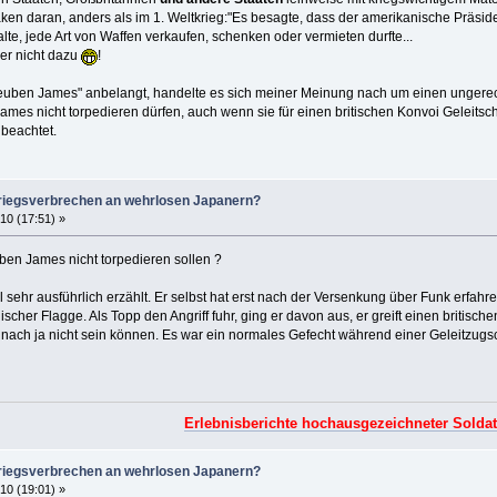
aken daran, anders als im 1. Weltkrieg:"Es besagte, dass der amerikanische Präside
alte, jede Art von Waffen verkaufen, schenken oder vermieten durfte...
er nicht dazu
!
uben James" anbelangt, handelte es sich meiner Meinung nach um einen ungerechtf
es nicht torpedieren dürfen, auch wenn sie für einen britischen Konvoi Geleitschu
nbeachtet.
iegsverbrechen an wehrlosen Japanern?
10 (17:51) »
ben James nicht torpedieren sollen ?
 sehr ausführlich erzählt. Er selbst hat erst nach der Versenkung über Funk erfah
ischer Flagge. Als Topp den Angriff fuhr, ging er davon aus, er greift einen britisc
 nach ja nicht sein können. Es war ein normales Gefecht während einer Geleitzugs
Erlebnisberichte hochausgezeichneter Solda
iegsverbrechen an wehrlosen Japanern?
10 (19:01) »