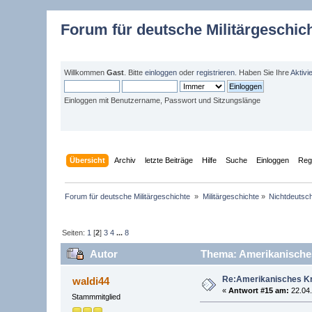
Forum für deutsche Militärgeschic
Willkommen
Gast
. Bitte
einloggen
oder
registrieren
. Haben Sie Ihre
Aktivi
Einloggen mit Benutzername, Passwort und Sitzungslänge
Übersicht
Archiv
letzte Beiträge
Hilfe
Suche
Einloggen
Regi
Forum für deutsche Militärgeschichte 
»
Militärgeschichte
»
Nichtdeutsch
Seiten:
1
[
2
]
3
4
...
8
Autor
Thema: Amerikanisches
Re:Amerikanisches Kr
waldi44
«
Antwort #15 am:
22.04.
Stammmitglied