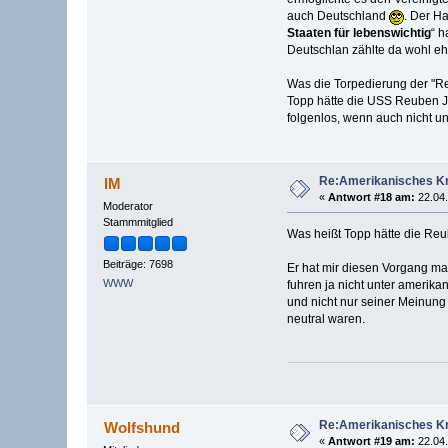
auch Deutschland
. Der H
Staaten für lebenswichtig
“ h
Deutschlan zählte da wohl eh
Was die Torpedierung der "Re
Topp hätte die USS Reuben Jam
folgenlos, wenn auch nicht u
Re:Amerikanisches Kr
IM
«
Antwort #18 am:
22.04.
Moderator
Stammmitglied
Was heißt Topp hätte die Reu
Beiträge: 7698
Er hat mir diesen Vorgang mal
WWW
fuhren ja nicht unter amerikan
und nicht nur seiner Meinung
neutral waren.
Re:Amerikanisches Kr
Wolfshund
«
Antwort #19 am:
22.04.