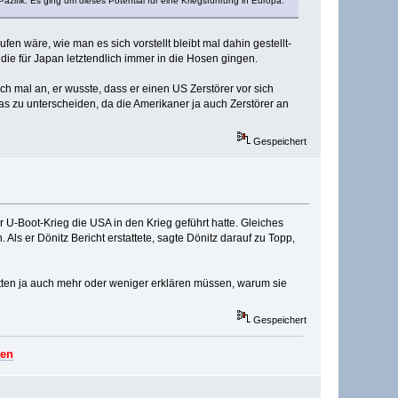
zifik. Es ging um dieses Potential für eine Kriegsführung in Europa.
n wäre, wie man es sich vorstellt bleibt mal dahin gestellt-
e für Japan letztendlich immer in die Hosen gingen.
ach mal an, er wusste, dass er einen US Zerstörer vor sich
as zu unterscheiden, da die Amerikaner ja auch Zerstörer an
Gespeichert
er U-Boot-Krieg die USA in den Krieg geführt hatte. Gleiches
ls er Dönitz Bericht erstattete, sagte Dönitz darauf zu Topp,
ätten ja auch mehr oder weniger erklären müssen, warum sie
Gespeichert
ten