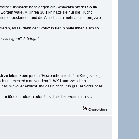
stolze "Bismarck" hätte gegen ein Schlachtschiff der South-
orden wäre. Mit ihren 30,1 kn hätte sie nur die Flucht
nimmer bestanden und die Amis hatten mehr als nur ein, zwei,
reten, es sei denn der Gröfaz in Berlin hätte ihnen auch so
sie eigentlich bringt."
h zu töten. Eben jenem "Gewohnheitsrecht" im Krieg sollte ja
mlich unterschied man vor dem 1. WK kaum zwischen
s mit voller Absicht und das nicht nur in grauer Vorzeit des
 nur für die anderen oder für sich selbst, wenn man sich
Gespeichert