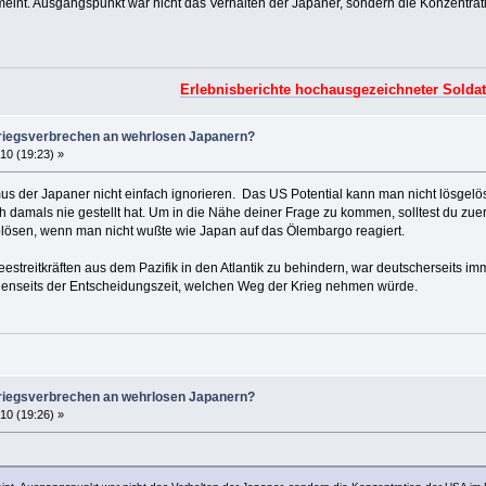
eint. Ausgangspunkt war nicht das Verhalten der Japaner, sondern die Konzentratio
Erlebnisberichte hochausgezeichneter Solda
iegsverbrechen an wehrlosen Japanern?
10 (19:23) »
us der Japaner nicht einfach ignorieren. Das US Potential kann man nicht lösgelö
h damals nie gestellt hat. Um in die Nähe deiner Frage zu kommen, solltest du zu
tblösen, wenn man nicht wußte wie Japan auf das Ölembargo reagiert.
estreitkräften aus dem Pazifik in den Atlantik zu behindern, war deutscherseit
 jenseits der Entscheidungszeit, welchen Weg der Krieg nehmen würde.
iegsverbrechen an wehrlosen Japanern?
10 (19:26) »