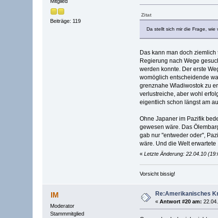
Mitglied
Zitat
Beiträge: 119
Da stellt sich mir die Frage, w
Das kann man doch ziemlich t
Regierung nach Wege gesucht
werden konnte. Der erste We
womöglich entscheidende war 
grenznahe Wladiwostok zu ero
verlustreiche, aber wohl erf
eigentlich schon längst am a
Ohne Japaner im Pazifik bede
gewesen wäre. Das Ölembargo w
gab nur "entweder oder", Pazi
wäre. Und die Welt erwarte
«
Letzte Änderung: 22.04.10 (19
Vorsicht bissig!
Re:Amerikanisches Kr
IM
«
Antwort #20 am:
22.04.
Moderator
Stammmitglied