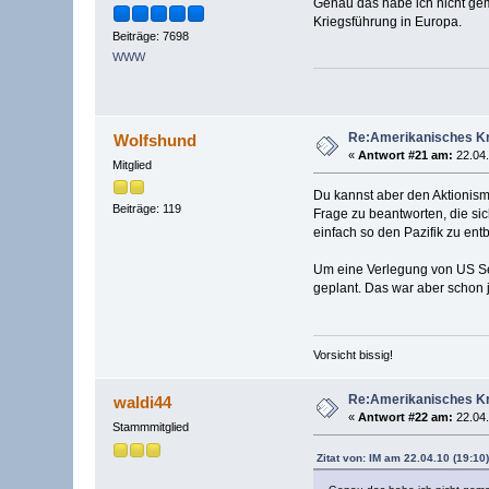
Genau das habe ich nicht gem
Kriegsführung in Europa.
Beiträge: 7698
WWW
Re:Amerikanisches Kr
Wolfshund
«
Antwort #21 am:
22.04.
Mitglied
Du kannst aber den Aktionism
Beiträge: 119
Frage zu beantworten, die sic
einfach so den Pazifik zu en
Um eine Verlegung von US Se
geplant. Das war aber schon
Vorsicht bissig!
Re:Amerikanisches Kr
waldi44
«
Antwort #22 am:
22.04.
Stammmitglied
Zitat von: IM am 22.04.10 (19:10)