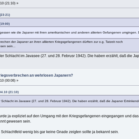
10 (21:10) »
(23:21)
(19:00)
ergessen wie die Japaner mit ihren amerikanischen und anderen aliierten Gefangenen umgingen. 
rechen der Japaner an ihren alliierten Kriegsgefangenen dürften zur o.g. Tatzeit noch
en sein...
er Schlacht im Javasee (27. und 28. Februsr 1942). Die haben erzählt, daß die 
iegsverbrechen an wehrlosen Japanern?
10 (00:08) »
4.10 (21:10)
 Schlacht im Javasee (27. und 28. Februsr 1942). Die haben erzählt, daß die Japaner Ertrinke
 wurde ja expliziet auf den Umgang mit den Kriegsgefangenen eingegangen und das 
annt gewesen sein.
chlachtfeld wenig bis gar keine Gnade zeigten sollte ja bekannt sein.