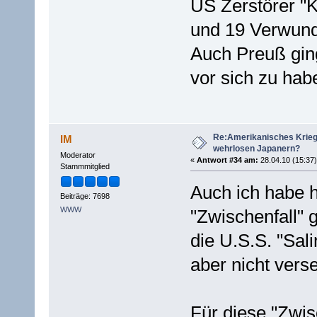
US Zerstörer "K
und 19 Verwund
Auch Preuß ging
vor sich zu hab
Re:Amerikanisches Krie
IM
wehrlosen Japanern?
Moderator
«
Antwort #34 am:
28.04.10 (15:37)
Stammmitglied
Auch ich habe h
Beiträge: 7698
WWW
"Zwischenfall"
die U.S.S. "Sali
aber nicht verse
Für diese "Zwis