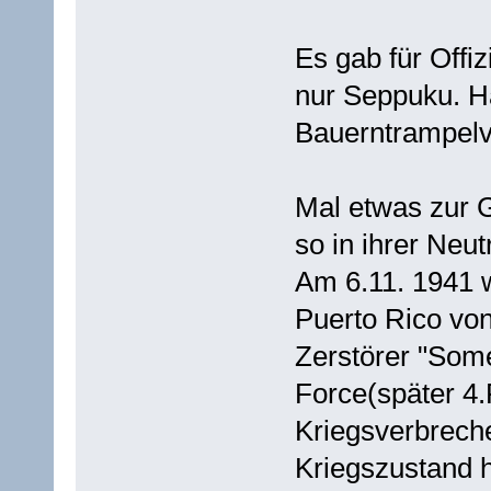
Es gab für Offiz
nur Seppuku. Har
Bauerntrampelve
Mal etwas zur 
so in ihrer Neut
Am 6.11. 1941 
Puerto Rico v
Zerstörer "Some
Force(später 4.F
Kriegsverbreche
Kriegszustand h