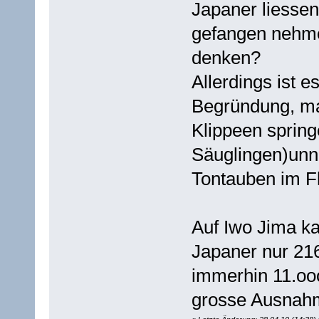
Japaner liessen
gefangen nehme
denken?
Allerdings ist 
Begründung, ma
Klippeen spring
Säuglingen)unnö
Tontauben im Fl
Auf Iwo Jima ka
Japaner nur 21
immerhin 11.oo
grosse Ausnahme