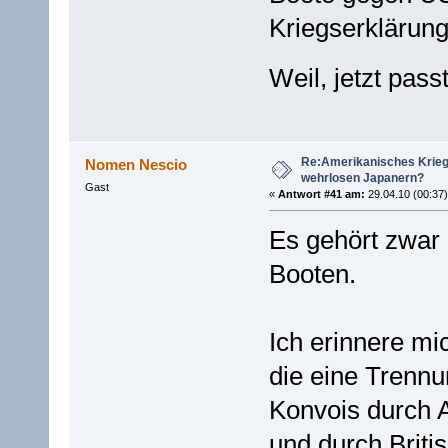
Kriegserklärun
Weil, jetzt pas
Re:Amerikanisches Krie
Nomen Nescio
wehrlosen Japanern?
Gast
«
Antwort #41 am:
29.04.10 (00:37)
Es gehört zwar 
Booten.
Ich erinnere mi
die eine Trennu
Konvois durch A
und durch Britis