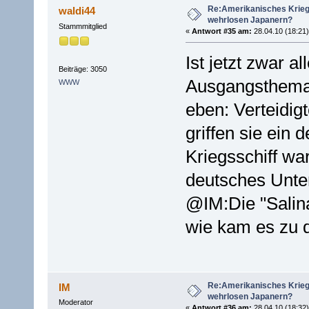
Re:Amerikanisches Krie
waldi44
wehrlosen Japanern?
Stammmitglied
«
Antwort #35 am:
28.04.10 (18:21)
Ist jetzt zwar a
Beiträge: 3050
Ausgangsthemas
WWW
eben: Verteidig
griffen sie ein
Kriegsschiff war
deutsches Unter
@IM:Die "Salina
wie kam es zu 
Re:Amerikanisches Krie
IM
wehrlosen Japanern?
Moderator
«
Antwort #36 am:
28.04.10 (18:32)