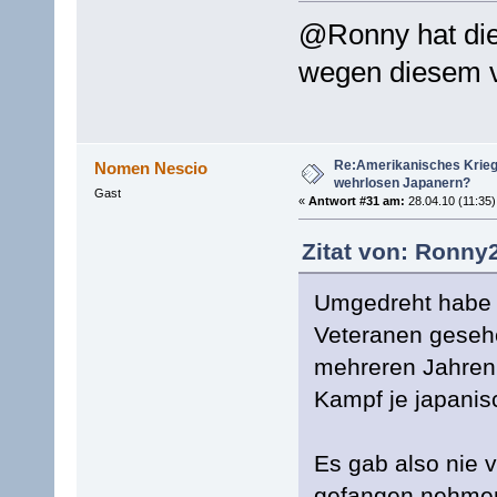
@Ronny hat die
wegen diesem v
Re:Amerikanisches Krie
Nomen Nescio
wehrlosen Japanern?
Gast
«
Antwort #31 am:
28.04.10 (11:35)
Zitat von: Ronny2
Umgedreht habe i
Veteranen gesehe
mehreren Jahren
Kampf je japani
Es gab also nie 
gefangen nehmen könn