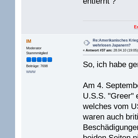
entfernt ?
E
Re:Amerikanisches Krie
IM
wehrlosen Japanern?
Moderator
«
Antwort #37 am:
28.04.10 (19:05)
Stammmitglied
So, ich habe ge
Beiträge: 7698
WWW
Am 4. September
U.S.S. "Greer" 
welches vom US-
waren auch bri
Beschädigungen
beiden Seiten ni