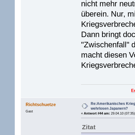
nicht mehr neut
überein. Nur, m
Kriegsverbreche
Dann bringt do
"Zwischenfall" 
macht diesen V
Kriegsverbrech
E
Re:Amerikanisches Krie
Richtschuetze
wehrlosen Japanern?
Gast
«
Antwort #44 am:
29.04.10 (07:35)
Zitat