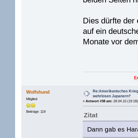
Dies dürfte der 
auf ein deutsch
Monate vor dem o
E
Re:Amerikanisches Krie
Wolfshund
wehrlosen Japanern?
Mitglied
«
Antwort #38 am:
28.04.10 (19:18)
Beiträge: 119
Zitat
Dann gab es Harak