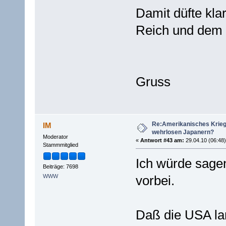
Damit düfte kla
Reich und dem 
Gruss
Re:Amerikanisches Krie
IM
wehrlosen Japanern?
Moderator
«
Antwort #43 am:
29.04.10 (06:48)
Stammmitglied
Ich würde sagen
Beiträge: 7698
WWW
vorbei.
Daß die USA lang