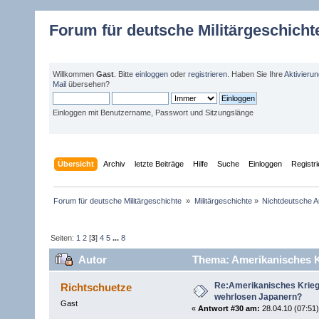
Forum für deutsche Militärgeschicht
Willkommen
Gast
. Bitte
einloggen
oder
registrieren
. Haben Sie Ihre
Aktivieru
Mail
übersehen?
Einloggen mit Benutzername, Passwort und Sitzungslänge
Übersicht
Archiv
letzte Beiträge
Hilfe
Suche
Einloggen
Registr
Forum für deutsche Militärgeschichte 
»
Militärgeschichte
»
Nichtdeutsche A
Seiten:
1
2
[
3
]
4
5
...
8
Autor
Thema: Amerikanisches K
Re:Amerikanisches Krie
Richtschuetze
wehrlosen Japanern?
Gast
«
Antwort #30 am:
28.04.10 (07:51)