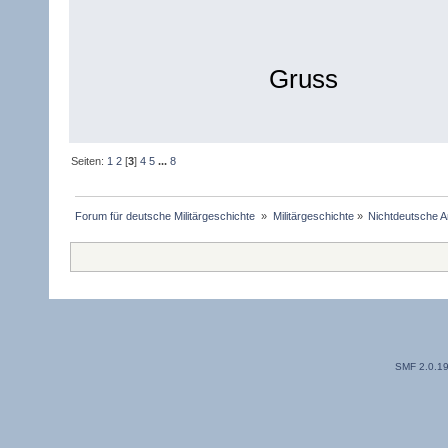
Gruss
Seiten:
1
2
[
3
]
4
5
...
8
Forum für deutsche Militärgeschichte 
»
Militärgeschichte
»
Nichtdeutsche A
SMF 2.0.1