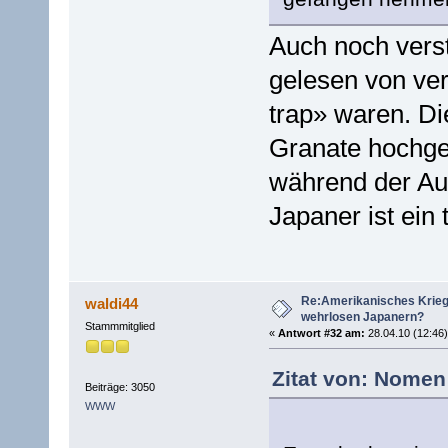
Auch noch verst
gelesen von ve
trap» waren. Di
Granate hochge
während der Aus
Japaner ist ein 
Re:Amerikanisches Krie
waldi44
wehrlosen Japanern?
Stammmitglied
«
Antwort #32 am:
28.04.10 (12:46)
Zitat von: Nomen
Beiträge: 3050
WWW