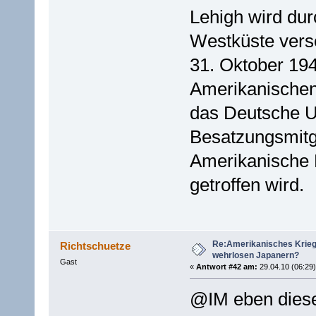
Lehigh wird dur
Westküste vers
31. Oktober 194
Amerikanische
das Deutsche U-
Besatzungsmitgl
Amerikanische 
getroffen wird.
Re:Amerikanisches Krie
Richtschuetze
wehrlosen Japanern?
Gast
«
Antwort #42 am:
29.04.10 (06:29)
@IM eben dies