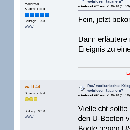
wehrlosen Japanern?
Moderator
«
Antwort #39 am:
28.04.10 (19:29)
Stammmitglied
Fein, jetzt bek
Beiträge: 7698
WWW
Dann erläutere 
Ereignis zu ein
E
Re:Amerikanisches Krie
waldi44
wehrlosen Japanern?
Stammmitglied
«
Antwort #40 am:
28.04.10 (19:58)
Vielleicht soll
Beiträge: 3050
den U-Booten vi
WWW
Boote gegen US 