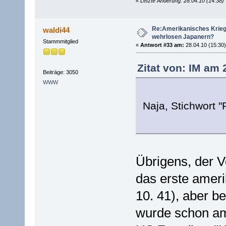
«
Letzte Änderung: 28.04.10 (14:38)
Re:Amerikanisches Krie
waldi44
wehrlosen Japanern?
Stammmitglied
«
Antwort #33 am:
28.04.10 (15:30)
Zitat von: IM am 
Beiträge: 3050
WWW
Naja, Stichwort 
Übrigens, der V
das erste ameri
10. 41), aber 
wurde schon am