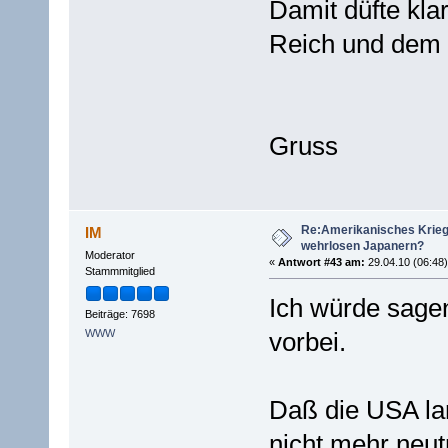
Damit düfte kla
Reich und dem 
Gruss
Re:Amerikanisches Krie
IM
wehrlosen Japanern?
Moderator
«
Antwort #43 am:
29.04.10 (06:48)
Stammmitglied
Ich würde sagen
Beiträge: 7698
WWW
vorbei.
Daß die USA lang
nicht mehr neut