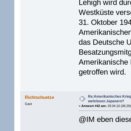
Lehigh wird dur
Westküste vers
31. Oktober 194
Amerikanische
das Deutsche U-
Besatzungsmitgl
Amerikanische 
getroffen wird.
Re:Amerikanisches Krie
Richtschuetze
wehrlosen Japanern?
Gast
«
Antwort #42 am:
29.04.10 (06:29)
@IM eben dies