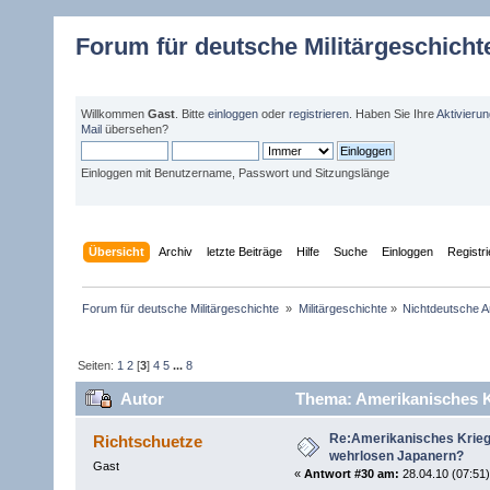
Forum für deutsche Militärgeschicht
Willkommen
Gast
. Bitte
einloggen
oder
registrieren
. Haben Sie Ihre
Aktivieru
Mail
übersehen?
Einloggen mit Benutzername, Passwort und Sitzungslänge
Übersicht
Archiv
letzte Beiträge
Hilfe
Suche
Einloggen
Registr
Forum für deutsche Militärgeschichte 
»
Militärgeschichte
»
Nichtdeutsche A
Seiten:
1
2
[
3
]
4
5
...
8
Autor
Thema: Amerikanisches K
Re:Amerikanisches Krie
Richtschuetze
wehrlosen Japanern?
Gast
«
Antwort #30 am:
28.04.10 (07:51)