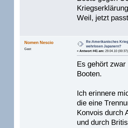
Kriegserklärun
Weil, jetzt pas
Re:Amerikanisches Krie
Nomen Nescio
wehrlosen Japanern?
Gast
«
Antwort #41 am:
29.04.10 (00:37)
Es gehört zwar 
Booten.
Ich erinnere mi
die eine Trennu
Konvois durch A
und durch Britis