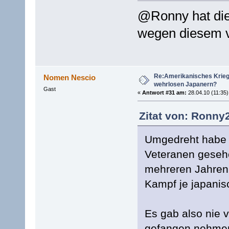
@Ronny hat die
wegen diesem v
Re:Amerikanisches Krie
Nomen Nescio
wehrlosen Japanern?
Gast
«
Antwort #31 am:
28.04.10 (11:35)
Zitat von: Ronny2
Umgedreht habe i
Veteranen gesehe
mehreren Jahren
Kampf je japani
Es gab also nie 
gefangen nehmen könn