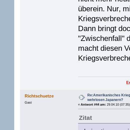
überein. Nur, m
Kriegsverbreche
Dann bringt do
"Zwischenfall" 
macht diesen V
Kriegsverbrech
E
Re:Amerikanisches Krie
Richtschuetze
wehrlosen Japanern?
Gast
«
Antwort #44 am:
29.04.10 (07:35)
Zitat