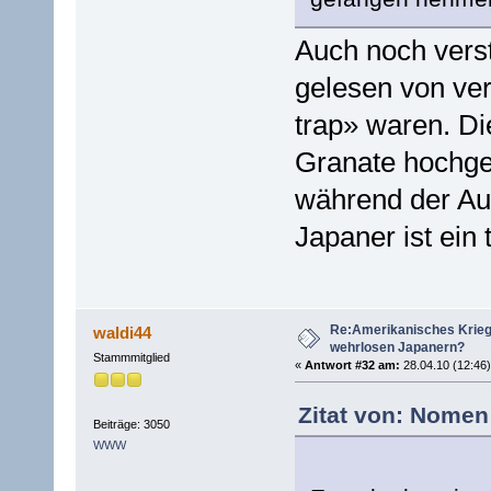
Auch noch verst
gelesen von ve
trap» waren. Di
Granate hochge
während der Aus
Japaner ist ein 
Re:Amerikanisches Krie
waldi44
wehrlosen Japanern?
Stammmitglied
«
Antwort #32 am:
28.04.10 (12:46)
Zitat von: Nomen
Beiträge: 3050
WWW