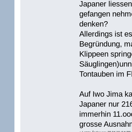
Japaner liessen
gefangen nehme
denken?
Allerdings ist 
Begründung, ma
Klippeen spring
Säuglingen)unnö
Tontauben im Fl
Auf Iwo Jima ka
Japaner nur 21
immerhin 11.oo
grosse Ausnahme