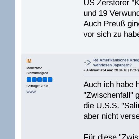
US Zerstörer "K
und 19 Verwund
Auch Preuß ging
vor sich zu hab
Re:Amerikanisches Krie
IM
wehrlosen Japanern?
Moderator
«
Antwort #34 am:
28.04.10 (15:37)
Stammmitglied
Auch ich habe h
Beiträge: 7698
WWW
"Zwischenfall"
die U.S.S. "Sali
aber nicht verse
Für diese "Zwis