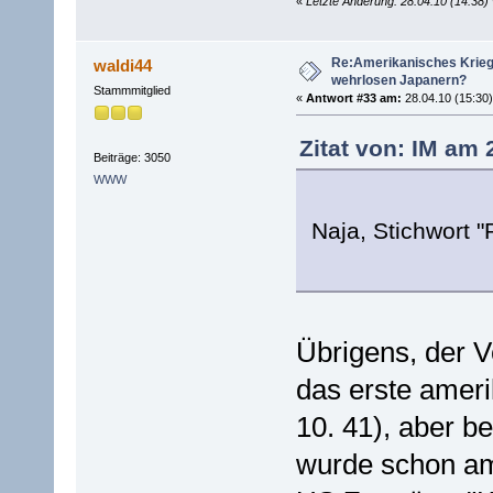
«
Letzte Änderung: 28.04.10 (14:38)
Re:Amerikanisches Krie
waldi44
wehrlosen Japanern?
Stammmitglied
«
Antwort #33 am:
28.04.10 (15:30)
Zitat von: IM am 
Beiträge: 3050
WWW
Naja, Stichwort 
Übrigens, der V
das erste ameri
10. 41), aber 
wurde schon am