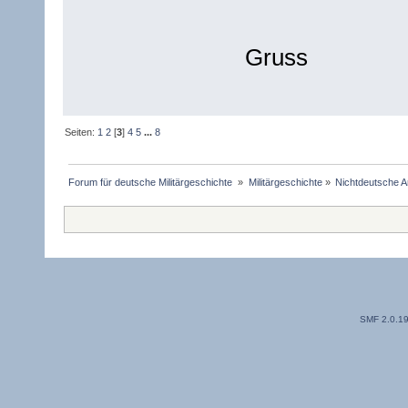
Gruss
Seiten:
1
2
[
3
]
4
5
...
8
Forum für deutsche Militärgeschichte 
»
Militärgeschichte
»
Nichtdeutsche A
SMF 2.0.1