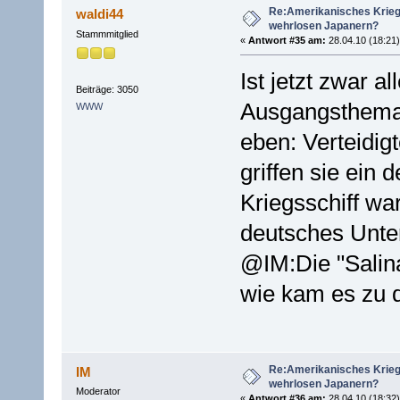
Re:Amerikanisches Krie
waldi44
wehrlosen Japanern?
Stammmitglied
«
Antwort #35 am:
28.04.10 (18:21)
Ist jetzt zwar a
Beiträge: 3050
Ausgangsthemas
WWW
eben: Verteidig
griffen sie ein
Kriegsschiff war
deutsches Unter
@IM:Die "Salina
wie kam es zu 
Re:Amerikanisches Krie
IM
wehrlosen Japanern?
Moderator
«
Antwort #36 am:
28.04.10 (18:32)