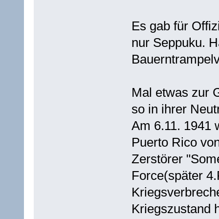
Es gab für Offiz
nur Seppuku. Har
Bauerntrampelve
Mal etwas zur 
so in ihrer Neut
Am 6.11. 1941 
Puerto Rico v
Zerstörer "Some
Force(später 4.F
Kriegsverbreche
Kriegszustand h