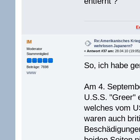
entfernt ?
E
Re:Amerikanisches Krie
IM
wehrlosen Japanern?
Moderator
«
Antwort #37 am:
28.04.10 (19:05)
Stammmitglied
So, ich habe ge
Beiträge: 7698
WWW
Am 4. September
U.S.S. "Greer" 
welches vom US-
waren auch bri
Beschädigungen
beiden Seiten ni