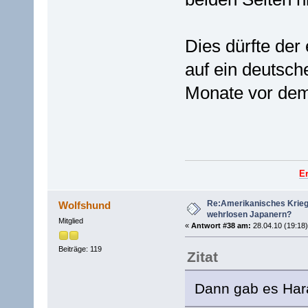
Dies dürfte der 
auf ein deutsch
Monate vor dem o
E
Re:Amerikanisches Krie
Wolfshund
wehrlosen Japanern?
Mitglied
«
Antwort #38 am:
28.04.10 (19:18)
Beiträge: 119
Zitat
Dann gab es Harak