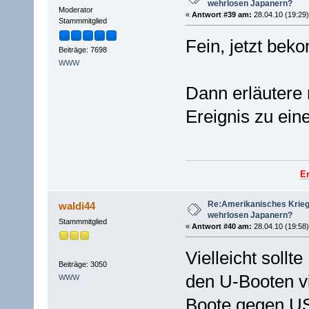
wehrlosen Japanern?
Moderator
«
Antwort #39 am:
28.04.10 (19:29)
Stammmitglied
Fein, jetzt bek
Beiträge: 7698
WWW
Dann erläutere 
Ereignis zu ein
E
Re:Amerikanisches Krie
waldi44
wehrlosen Japanern?
Stammmitglied
«
Antwort #40 am:
28.04.10 (19:58)
Vielleicht soll
Beiträge: 3050
den U-Booten vi
WWW
Boote gegen US 