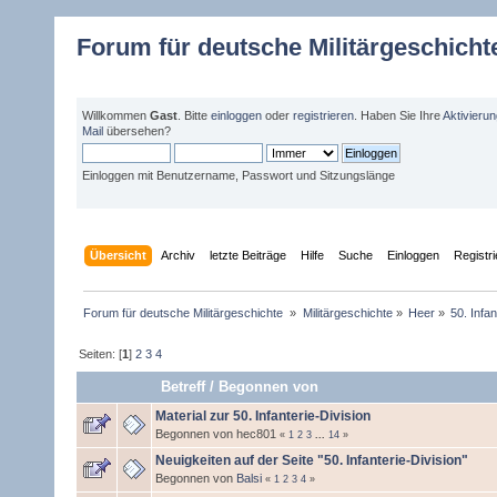
Forum für deutsche Militärgeschicht
Willkommen
Gast
. Bitte
einloggen
oder
registrieren
. Haben Sie Ihre
Aktivieru
Mail
übersehen?
Einloggen mit Benutzername, Passwort und Sitzungslänge
Übersicht
Archiv
letzte Beiträge
Hilfe
Suche
Einloggen
Registr
Forum für deutsche Militärgeschichte 
»
Militärgeschichte
»
Heer
»
50. Infan
Seiten: [
1
]
2
3
4
Betreff
/
Begonnen von
Material zur 50. Infanterie-Division
Begonnen von hec801
«
1
2
3
...
14
»
Neuigkeiten auf der Seite "50. Infanterie-Division"
Begonnen von
Balsi
«
1
2
3
4
»