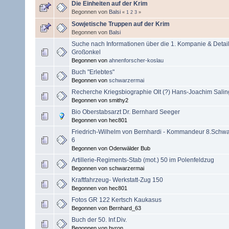
Die Einheiten auf der Krim
Begonnen von
Balsi
«
1
2
3
»
Sowjetische Truppen auf der Krim
Begonnen von
Balsi
Suche nach Informationen über die 1. Kompanie & Detai
Großonkel
Begonnen von
ahnenforscher-koslau
Buch "Erlebtes"
Begonnen von
schwarzermai
Recherche Kriegsbiographie Olt (?) Hans-Joachim Saling
Begonnen von smithy2
Bio Oberstabsarzt Dr. Bernhard Seeger
Begonnen von hec801
Friedrich-Wilhelm von Bernhardi - Kommandeur 8.Schwa
6
Begonnen von Odenwälder Bub
Artillerie-Regiments-Stab (mot.) 50 im Polenfeldzug
Begonnen von schwarzermai
Kraftfahrzeug- Werkstatt-Zug 150
Begonnen von hec801
Fotos GR 122 Kertsch Kaukasus
Begonnen von Bernhard_63
Buch der 50. Inf.Div.
Begonnen von byron