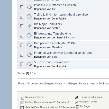
Infos zur 298.Infanterie-Division
Begonnen von Ast
Trying to find information about a relative
Begonnen von John Fabke
Bio Major Helmut Nix
Begonnen von hec801
Eingescannte Tagesbefehle
Begonnen von bernhard_63
«
1
2
»
Kämpfe um Kertsch - 04.12.1943
Begonnen von Menidas
Friedrich-Wilhelm von Bernhardi verstorben
Begonnen von
Balsi
50. im Kuban-Brückenkopf
Begonnen von Jan-Hendrik
Seiten: [
1
]
2
3
4
Forum für deutsche Militärgeschichte 
»
Militärgeschichte
»
Heer
»
50. Infan
Normales Thema
Thema geschlossen
Fixiertes Thema
Heißes Thema (mehr als 25 Antworten)
Umfrage
Sehr heißes Thema (mehr als 35 Antworten)