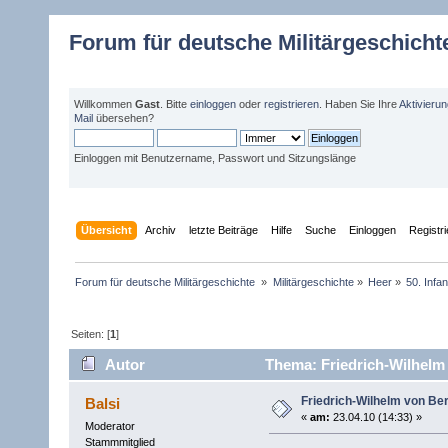
Forum für deutsche Militärgeschicht
Willkommen
Gast
. Bitte
einloggen
oder
registrieren
. Haben Sie Ihre
Aktivieru
Mail
übersehen?
Einloggen mit Benutzername, Passwort und Sitzungslänge
Übersicht
Archiv
letzte Beiträge
Hilfe
Suche
Einloggen
Registr
Forum für deutsche Militärgeschichte 
»
Militärgeschichte
»
Heer
»
50. Infan
Seiten: [
1
]
Autor
Thema: Friedrich-Wilhelm 
Friedrich-Wilhelm von Be
Balsi
«
am:
23.04.10 (14:33) »
Moderator
Stammmitglied