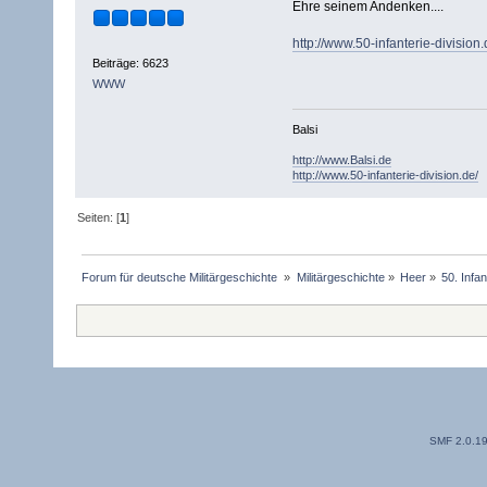
Ehre seinem Andenken....
http://www.50-infanterie-divisio
Beiträge: 6623
WWW
Balsi
http://www.Balsi.de
http://www.50-infanterie-division.de/
Seiten: [
1
]
Forum für deutsche Militärgeschichte 
»
Militärgeschichte
»
Heer
»
50. Infan
SMF 2.0.1