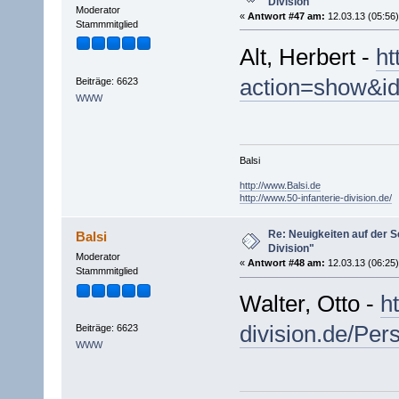
Division"
Moderator
«
Antwort #47 am:
12.03.13 (05:56)
Stammmitglied
Alt, Herbert -
ht
action=show&i
Beiträge: 6623
WWW
Balsi
http://www.Balsi.de
http://www.50-infanterie-division.de/
Re: Neuigkeiten auf der Se
Balsi
Division"
Moderator
«
Antwort #48 am:
12.03.13 (06:25)
Stammmitglied
Walter, Otto -
h
division.de/Per
Beiträge: 6623
WWW