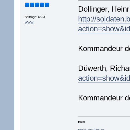
Dollinger, Heinr
http://soldaten.
Beiträge: 6623
WWW
action=show&i
Kommandeur de
Düwerth, Richa
action=show&i
Kommandeur de
Balsi
http://www.Balsi.de