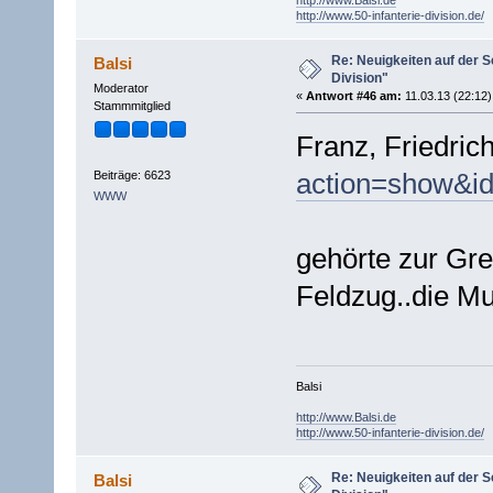
http://www.50-infanterie-division.de/
Re: Neuigkeiten auf der Se
Balsi
Division"
Moderator
«
Antwort #46 am:
11.03.13 (22:12)
Stammmitglied
Franz, Friedric
action=show&i
Beiträge: 6623
WWW
gehörte zur Gre
Feldzug..die Mu
Balsi
http://www.Balsi.de
http://www.50-infanterie-division.de/
Re: Neuigkeiten auf der Se
Balsi