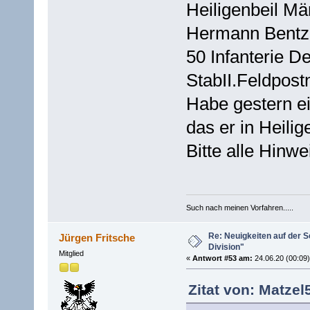
Heiligenbeil Mä
Hermann Bentz
50 Infanterie D
StabII.Feldpos
Habe gestern 
das er in Heilig
Bitte alle Hinw
Such nach meinen Vorfahren.....
Re: Neuigkeiten auf der Se
Jürgen Fritsche
Division"
Mitglied
«
Antwort #53 am:
24.06.20 (00:09)
Zitat von: Matzel