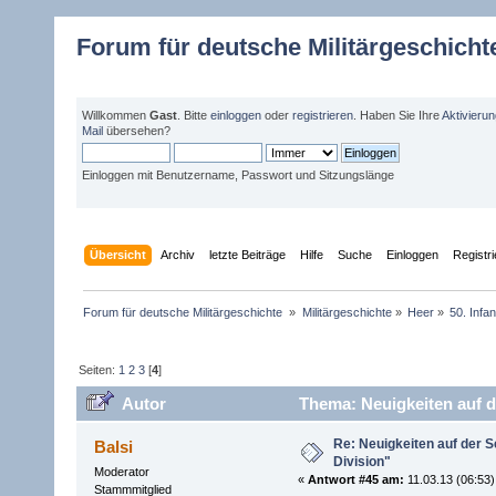
Forum für deutsche Militärgeschicht
Willkommen
Gast
. Bitte
einloggen
oder
registrieren
. Haben Sie Ihre
Aktivieru
Mail
übersehen?
Einloggen mit Benutzername, Passwort und Sitzungslänge
Übersicht
Archiv
letzte Beiträge
Hilfe
Suche
Einloggen
Registr
Forum für deutsche Militärgeschichte 
»
Militärgeschichte
»
Heer
»
50. Infan
Seiten:
1
2
3
[
4
]
Autor
Thema: Neuigkeiten auf de
Re: Neuigkeiten auf der Se
Balsi
Division"
Moderator
«
Antwort #45 am:
11.03.13 (06:53)
Stammmitglied