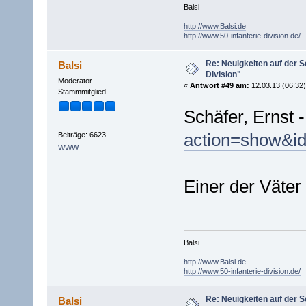
Balsi
http://www.Balsi.de
http://www.50-infanterie-division.de/
Re: Neuigkeiten auf der Se
Balsi
Division"
Moderator
«
Antwort #49 am:
12.03.13 (06:32)
Stammmitglied
Schäfer, Ernst 
action=show&i
Beiträge: 6623
WWW
Einer der Väte
Balsi
http://www.Balsi.de
http://www.50-infanterie-division.de/
Re: Neuigkeiten auf der Se
Balsi