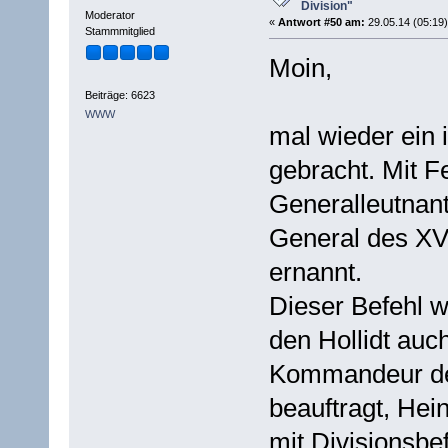
Division"
Moderator
«
Antwort #50 am:
29.05.14 (05:19)
Stammmitglied
Moin,
Beiträge: 6623
WWW
mal wieder ein 
gebracht. Mit 
Generalleutnan
General des XVI
ernannt.
Dieser Befehl 
den Hollidt auc
Kommandeur des
beauftragt, Hei
mit Divisionsbe