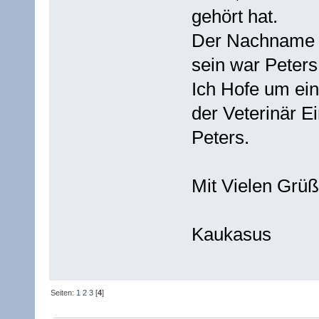
gehört hat.
Der Nachname d
sein war Peter
Ich Hofe um ein
der Veterinär E
Peters.
Mit Vielen Grü
Kaukasus
Seiten:
1
2
3
[
4
]