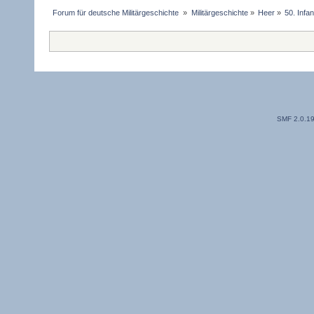
Forum für deutsche Militärgeschichte 
»
Militärgeschichte
»
Heer
»
50. Infan
SMF 2.0.1