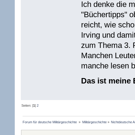
Ich denke die m
"Büchertipps" ob
reicht, wie sch
Irving und dam
zum Thema 3. R
Manchen Leuten 
manche lesen be
Das ist mein
Seiten: [
1
]
2
Forum für deutsche Militärgeschichte 
»
Militärgeschichte
»
Nichtdeutsche A