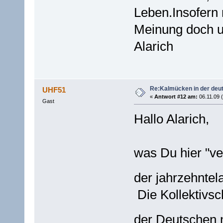
Leben.Insofern 
Meinung doch u
Alarich
Re:Kalmücken in der deu
UHF51
«
Antwort #12 am:
06.11.09 (
Gast
Hallo Alarich,
was Du hier "ve
der jahrzehnte
Die Kollektivs
der Deutschen 