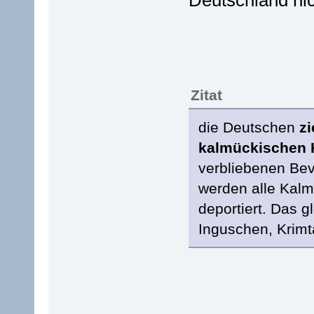
Deutschland nic
Zitat
die Deutschen
zi
kalmückischen H
verbliebenen Be
werden alle Kalm
deportiert. Das g
Inguschen, Krimt