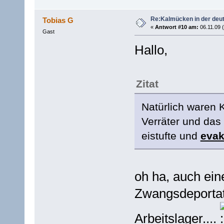
Re:Kalmücken in der deu
Tobias G
«
Antwort #10 am:
06.11.09 (
Gast
Hallo,
Zitat
Natürlich waren
Verräter und das
eistufte und
evak
oh ha, auch ei
Zwangsdeportat
Arbeitslager....