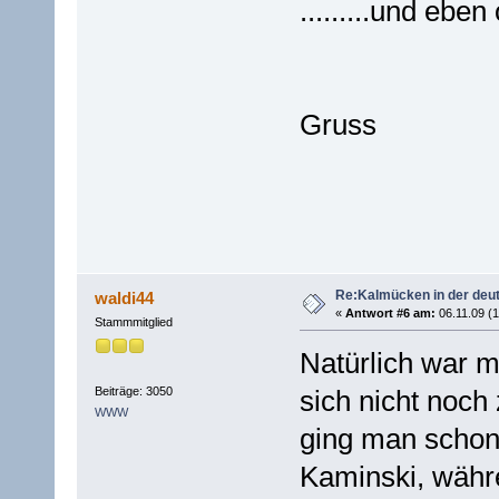
.........und eben
Gruss
Re:Kalmücken in der deu
waldi44
«
Antwort #6 am:
06.11.09 (1
Stammmitglied
Natürlich war 
Beiträge: 3050
sich nicht noch
WWW
ging man schon
Kaminski, währe