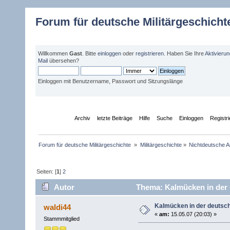
Forum für deutsche Militärgeschicht
Willkommen
Gast
. Bitte
einloggen
oder
registrieren
. Haben Sie Ihre
Aktivieru
Mail
übersehen?
Einloggen mit Benutzername, Passwort und Sitzungslänge
Übersicht
Archiv
letzte Beiträge
Hilfe
Suche
Einloggen
Registr
Forum für deutsche Militärgeschichte 
»
Militärgeschichte
»
Nichtdeutsche A
Seiten: [
1
]
2
Autor
Thema: Kalmücken in der 
Kalmücken in der deutsc
waldi44
«
am:
15.05.07 (20:03) »
Stammmitglied