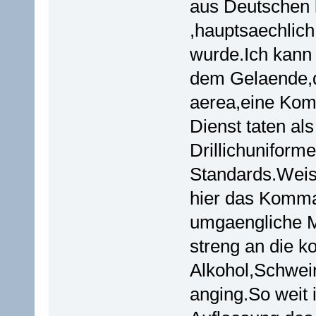
aus Deutschen 
,hauptsaechlic
wurde.Ich kann 
dem Gelaende,d
aerea,eine Kom
Dienst taten al
Drillichuniform
Standards.Weis
hier das Komma
umgaengliche M
streng an die k
Alkohol,Schwein
anging.So weit i