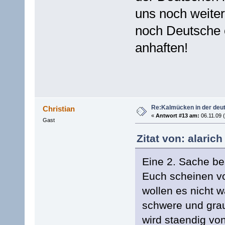
uns noch weite
noch Deutsche o
anhaften!
Re:Kalmücken in der deu
Christian
«
Antwort #13 am:
06.11.09 (
Gast
Zitat von: alarich
Eine 2. Sache be
Euch scheinen vo
wollen es nicht 
schwere und gra
wird staendig v