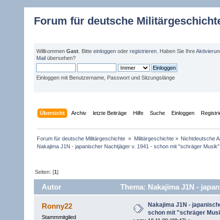
Forum für deutsche Militärgeschicht
Willkommen
Gast
. Bitte
einloggen
oder
registrieren
. Haben Sie Ihre
Aktivieru
Mail
übersehen?
Einloggen mit Benutzername, Passwort und Sitzungslänge
Übersicht
Archiv
letzte Beiträge
Hilfe
Suche
Einloggen
Registr
Forum für deutsche Militärgeschichte 
»
Militärgeschichte
»
Nichtdeutsche A
Nakajima J1N - japanischer Nachtjäger v. 1941 - schon mit "schräger Musik".
Seiten: [
1
]
Autor
Thema: Nakajima J1N - japanis
(Gelesen 15740 mal)
Nakajima J1N - japanische
Ronny22
schon mit "schräger Musik
Stammmitglied