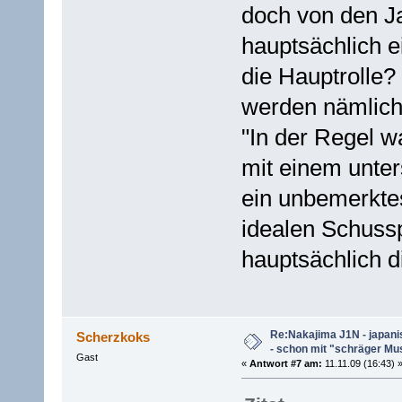
doch von den J
hauptsächlich 
die Hauptrolle?
werden nämlich
"In der Regel w
mit einem unter
ein unbemerkte
idealen Schussp
hauptsächlich d
Re:Nakajima J1N - japani
Scherzkoks
- schon mit "schräger Mus
Gast
«
Antwort #7 am:
11.11.09 (16:43) 