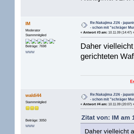
Re:Nakajima J1N - japani
IM
- schon mit "schräger Mus
Moderator
«
Antwort #3 am:
10.11.09 (14:47) 
Stammmitglied
Daher vielleich
Beiträge: 7698
WWW
gerichteten Waf
E
Re:Nakajima J1N - japani
waldi44
- schon mit "schräger Mus
Stammmitglied
«
Antwort #4 am:
10.11.09 (20:07) 
Zitat von: IM am 
Beiträge: 3050
WWW
Daher vielleicht