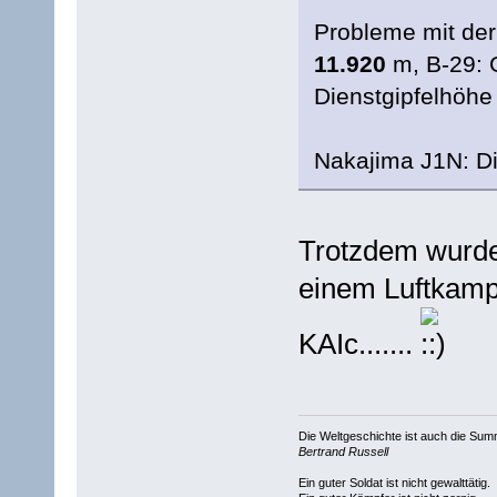
Probleme mit der
11.920
m, B-29: 
Dienstgipfelhöh
Nakajima J1N: D
Trotzdem wurde
einem Luftkamp
KAIc.......
Die Weltgeschichte ist auch die S
Bertrand Russell
Ein guter Soldat ist nicht gewalttätig.