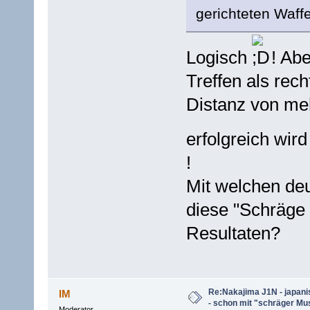
gerichteten Waff
Logisch
! Abe
Treffen als rec
Distanz von me
erfolgreich wir
!
Mit welchen de
diese "Schräge 
Resultaten?
Re:Nakajima J1N - japani
IM
- schon mit "schräger Mus
Moderator