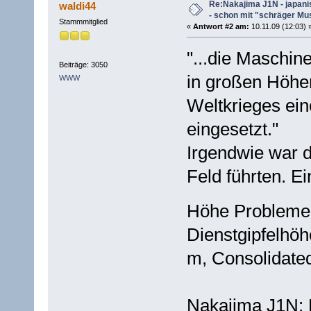
Re:Nakajima J1N - japani
waldi44
- schon mit "schräger Mus
Stammmitglied
«
Antwort #2 am:
10.11.09 (12:03) 
"...die Maschin
Beiträge: 3050
in großen Höhe
WWW
Weltkrieges ei
eingesetzt."
Irgendwie war d
Feld führten. E
Höhe Probleme 
Dienstgipfelhö
m, Consolidate
Nakajima J1N: