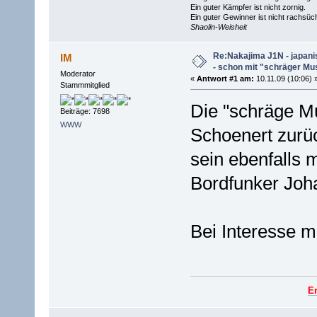
Ein guter Kämpfer ist nicht zornig.
Ein guter Gewinner ist nicht rachsüch
Shaolin-Weisheit
Re:Nakajima J1N - japani
IM
- schon mit "schräger Mus
Moderator
«
Antwort #1 am:
10.11.09 (10:06) 
Stammmitglied
Die "schräge Mu
Beiträge: 7698
WWW
Schoenert zurüc
sein ebenfalls 
Bordfunker Joha
Bei Interesse m
E