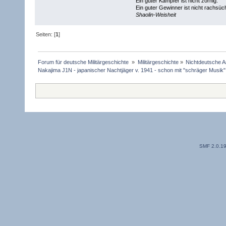
Ein guter Kämpfer ist nicht zornig.
Ein guter Gewinner ist nicht rachsüch
Shaolin-Weisheit
Seiten: [
1
]
Forum für deutsche Militärgeschichte 
»
Militärgeschichte
»
Nichtdeutsche A
Nakajima J1N - japanischer Nachtjäger v. 1941 - schon mit "schräger Musik".
SMF 2.0.1