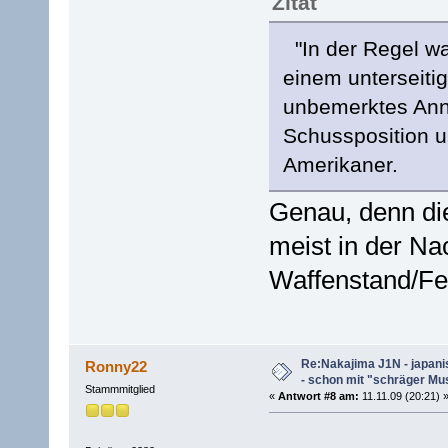
Zitat
"In der Regel wa
einem unterseiti
unbemerktes Ann
Schussposition u
Amerikaner.
Genau, denn di
meist in der Na
Waffenstand/Fe
Re:Nakajima J1N - japani
Ronny22
- schon mit "schräger Mus
Stammmitglied
«
Antwort #8 am:
11.11.09 (20:21) 