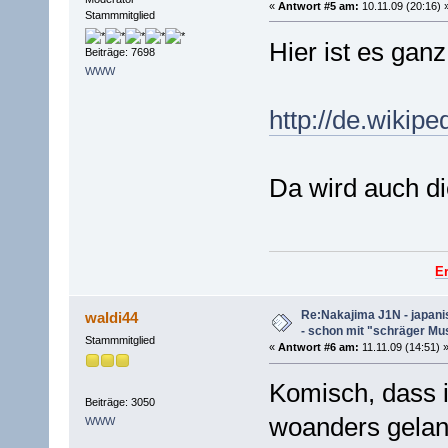
«
Antwort #5 am:
10.11.09 (20:16) 
Stammmitglied
Hier ist es gan
Beiträge: 7698
WWW
http://de.wiki
Da wird auch di
E
Re:Nakajima J1N - japani
waldi44
- schon mit "schräger Mus
Stammmitglied
«
Antwort #6 am:
11.11.09 (14:51) 
Komisch, dass i
Beiträge: 3050
woanders geland
WWW