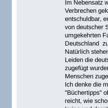
Im Nebensatz w
Verbrechen geko
entschuldbar, er
von deutscher 
umgekehrten Fal
Deutschland zu
Natürlich steh
Leiden die deu
zugefügt wurden
Menschen zugef
Ich denke die m
"Büchertipps" ob
reicht, wie sch