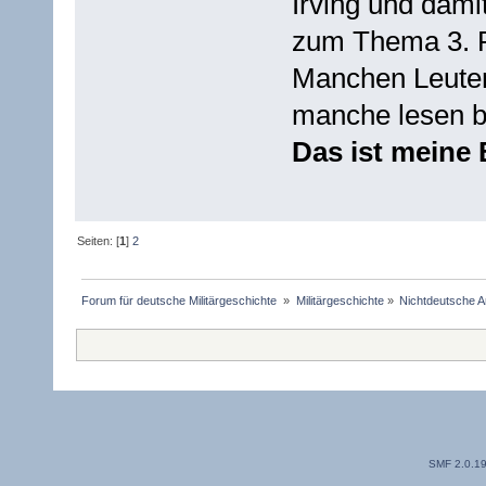
Irving und dam
zum Thema 3. R
Manchen Leuten 
manche lesen be
Das ist mein
Seiten: [
1
]
2
Forum für deutsche Militärgeschichte 
»
Militärgeschichte
»
Nichtdeutsche A
SMF 2.0.1