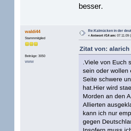
besser.
Re:Kalmücken in der deu
waldi44
«
Antwort #14 am:
07.11.09 (
Stammmitglied
Zitat von: alarich
Beiträge: 3050
.Viele von Euch 
WWW
sein oder wollen
Seite schwere u
hat.Hier wird st
Morden an den An
Allierten ausgek
kann ich nur emp
gegen Deutschla
Insofern muss ic