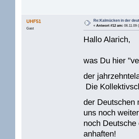
Re:Kalmücken in der deu
UHF51
«
Antwort #12 am:
06.11.09 (
Gast
Hallo Alarich,
was Du hier "ve
der jahrzehnte
Die Kollektivs
der Deutschen 
uns noch weite
noch Deutsche o
anhaften!