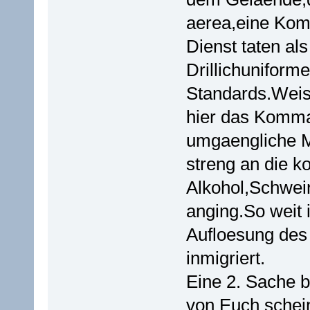
aerea,eine Kom
Dienst taten al
Drillichuniform
Standards.Weis
hier das Komma
umgaengliche M
streng an die k
Alkohol,Schwein
anging.So weit i
Aufloesung des
inmigriert.
Eine 2. Sache b
von Euch schein