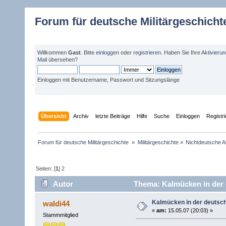
Forum für deutsche Militärgeschicht
Willkommen
Gast
. Bitte
einloggen
oder
registrieren
. Haben Sie Ihre
Aktivieru
Mail
übersehen?
Einloggen mit Benutzername, Passwort und Sitzungslänge
Übersicht
Archiv
letzte Beiträge
Hilfe
Suche
Einloggen
Registr
Forum für deutsche Militärgeschichte 
»
Militärgeschichte
»
Nichtdeutsche A
Seiten: [
1
]
2
Autor
Thema: Kalmücken in der 
Kalmücken in der deutsc
waldi44
«
am:
15.05.07 (20:03) »
Stammmitglied