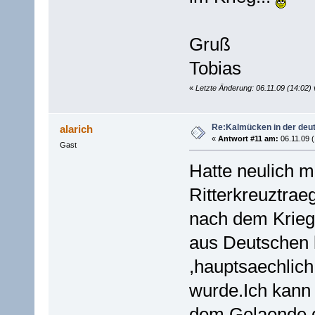
Gruß
Tobias
«
Letzte Änderung: 06.11.09 (14:02)
Re:Kalmücken in der deu
alarich
«
Antwort #11 am:
06.11.09 (
Gast
Hatte neulich 
Ritterkreuztrae
nach dem Kriege
aus Deutschen 
,hauptsaechlic
wurde.Ich kann 
dem Gelaende,d