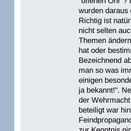
"offenen Ohr"?
wurden daraus
Richtig ist natü
nicht selten a
Themen ändern,
hat oder besti
Bezeichnend abe
man so was imm
einigen besonde
ja bekannt!". N
der Wehrmacht 
beteiligt war h
Feindpropagand
zur Kenntnis ni