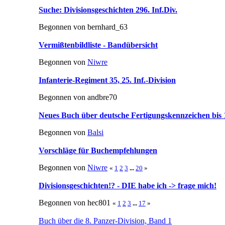
Suche: Divisionsgeschichten 296. Inf.Div.
Begonnen von bernhard_63
Vermißtenbildliste - Bandübersicht
Begonnen von
Niwre
Infanterie-Regiment 35, 25. Inf.-Division
Begonnen von andbre70
Neues Buch über deutsche Fertigungskennzeichen bis 
Begonnen von
Balsi
Vorschläge für Buchempfehlungen
Begonnen von
Niwre
«
1
2
3
...
20
»
Divisionsgeschichten!? - DIE habe ich -> frage mich!
Begonnen von hec801
«
1
2
3
...
17
»
Buch über die 8. Panzer-Division, Band 1