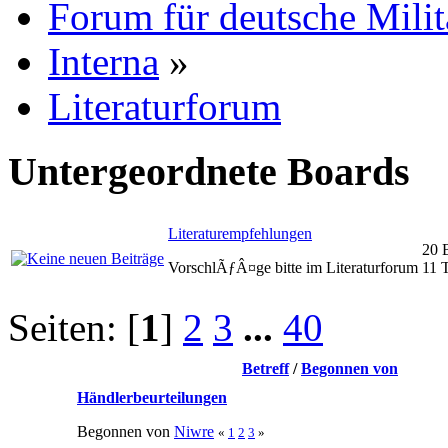
Forum für deutsche Mili
Interna
»
Literaturforum
Untergeordnete Boards
Literaturempfehlungen
20 
VorschlÃƒÂ¤ge bitte im Literaturforum
11 
Seiten: [
1
]
2
3
...
40
Betreff
/
Begonnen von
Händlerbeurteilungen
Begonnen von
Niwre
«
1
2
3
»