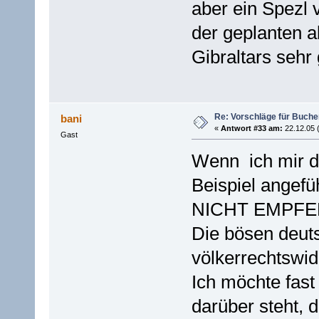
aber ein Spezl 
der geplanten a
Gibraltars sehr g
Re: Vorschläge für Buch
bani
«
Antwort #33 am:
22.12.05 
Gast
Wenn ich mir d
Beispiel angefü
NICHT EMPF
Die bösen deut
völkerrechtswid
Ich möchte fast
darüber steht, 