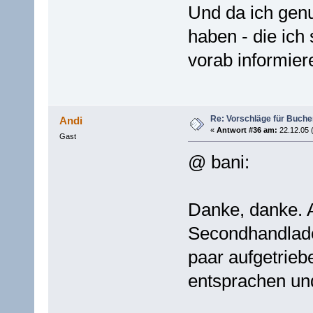
Und da ich genu
haben - die ich
vorab informie
Re: Vorschläge für Buch
Andi
«
Antwort #36 am:
22.12.05 
Gast
@ bani:
Danke, danke. A
Secondhandlade
paar aufgetrie
entsprachen und