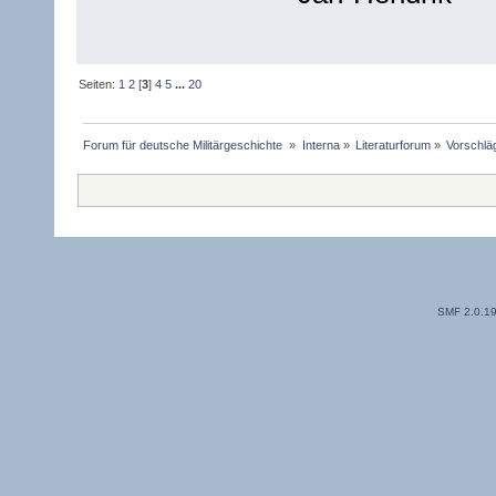
Seiten:
1
2
[
3
]
4
5
...
20
Forum für deutsche Militärgeschichte 
»
Interna
»
Literaturforum
»
Vorschlä
SMF 2.0.1