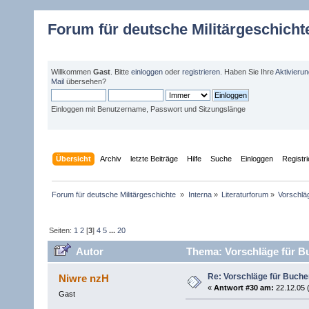
Forum für deutsche Militärgeschicht
Willkommen
Gast
. Bitte
einloggen
oder
registrieren
. Haben Sie Ihre
Aktivieru
Mail
übersehen?
Einloggen mit Benutzername, Passwort und Sitzungslänge
Übersicht
Archiv
letzte Beiträge
Hilfe
Suche
Einloggen
Registr
Forum für deutsche Militärgeschichte 
»
Interna
»
Literaturforum
»
Vorschlä
Seiten:
1
2
[
3
]
4
5
...
20
Autor
Thema: Vorschläge für B
Re: Vorschläge für Buch
Niwre nzH
«
Antwort #30 am:
22.12.05 
Gast