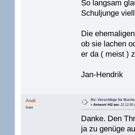
So langsam glau
Schuljunge viel
Die ehemaligen 
ob sie lachen o
er da ( meist )
Jan-Hendrik
Re: Vorschläge für Buch
Andi
«
Antwort #42 am:
22.12.05 
Gast
Danke. Den Thre
ja zu genüge a