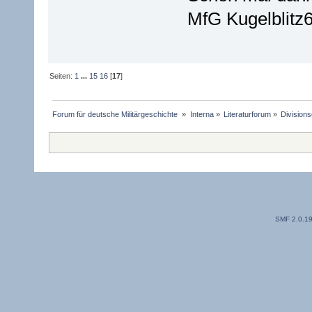
MfG Kugelblitz
Seiten:
1
...
15
16
[
17
]
Forum für deutsche Militärgeschichte 
»
Interna
»
Literaturforum
»
Divisions
SMF 2.0.1