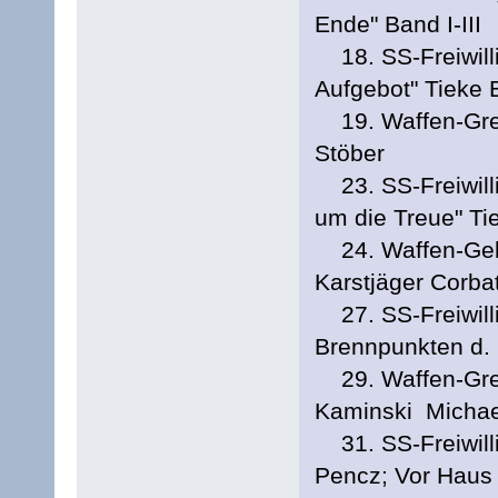
Ende" Band I-III
18. SS-Freiwilli
Aufgebot" Tieke B
19. Waffen-Grena
Stöber
23. SS-Freiwilli
um die Treue" Ti
24. Waffen-Gebir
Karstjäger Corba
27. SS-Freiwilli
Brennpunkten d. 
29. Waffen-Gren
Kaminski Michae
31. SS-Freiwilli
Pencz; Vor Haus u