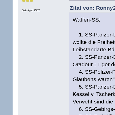
Zitat von: Ronny2
Beiträge: 2382
Waffen-SS:
1. SS-Panzer-Div
wollte die Freihei
Leibstandarte Bd
2. SS-Panzer-Div
Oradour ; Tiger d
4. SS-Polizei-Pa
Glaubens waren" B
5. SS-Panzer-Div
Kessel v. Tscherk
Verweht sind die
6. SS-Gebirgs-Di