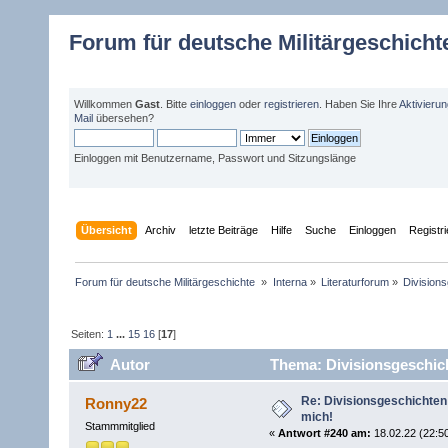
Forum für deutsche Militärgeschicht
Willkommen
Gast
. Bitte
einloggen
oder
registrieren
. Haben Sie Ihre
Aktivieru
Mail
übersehen?
Einloggen mit Benutzername, Passwort und Sitzungslänge
Übersicht
Archiv
letzte Beiträge
Hilfe
Suche
Einloggen
Registr
Forum für deutsche Militärgeschichte 
»
Interna
»
Literaturforum
»
Divisions
Seiten:
1
...
15
16
[
17
]
Autor
Thema: Divisionsgeschicht
Re: Divisionsgeschichten!
Ronny22
mich!
Stammmitglied
«
Antwort #240 am:
18.02.22 (22:50