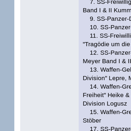
7. SS-Freiwillig
Band I & II Kum
9. SS-Panzer-Di
10. SS-Panzer-Di
11. SS-Freiwilli
"Tragödie um die
12. SS-Panzer-D
Meyer Band I & I
13. Waffen-Gebi
Division" Lepre,
14. Waffen-Grena
Freiheit" Heike &
Division Logusz
15. Waffen-Grena
Stöber
17. SS-Panzergre