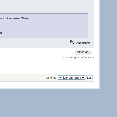
s in skandalöser Weise.
ro.
Gespeichert
DRUCKEN
« vorheriges
nächstes »
Gehe zu: