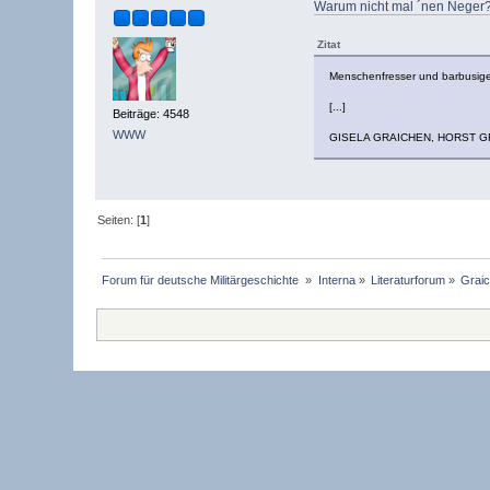
Warum nicht mal ´nen Neger
Zitat
Menschenfresser und barbusige
[...]
Beiträge: 4548
WWW
GISELA GRAICHEN, HORST GRÜND
Seiten: [
1
]
Forum für deutsche Militärgeschichte 
»
Interna
»
Literaturforum
»
Grai