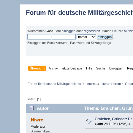
Forum für deutsche Militärgeschic
Willkommen
Gast
. Bitte
einloggen
oder
registrieren
. Haben Sie Ihre
Aktivi
Einloggen mit Benutzername, Passwort und Sitzungslänge
Übersicht
Archiv
letzte Beiträge
Hilfe
Suche
Einloggen
Regi
Forum für deutsche Militärgeschichte 
»
Interna
»
Literaturforum
»
Grai
Seiten: [
1
]
Autor
Thema: Graichen, Gründ
Graichen, Gründer: D
Niwre
«
am:
24.11.05 (12:05) »
Moderator
Stammmitglied