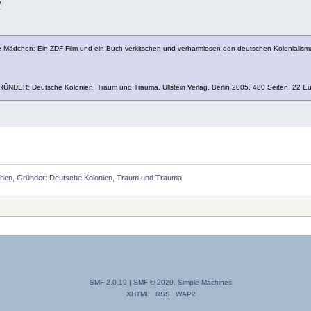
?
 Mädchen: Ein ZDF-Film und ein Buch verkitschen und verharmlosen den deutschen Kolonialismu
ER: Deutsche Kolonien. Traum und Trauma. Ullstein Verlag, Berlin 2005. 480 Seiten, 22 Eu
chen, Gründer: Deutsche Kolonien, Traum und Trauma
SMF 2.0.19
|
SMF © 2020
,
Simple Machines
XHTML
RSS
WAP2