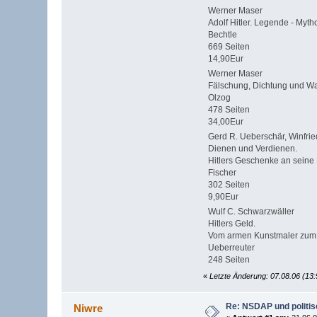
Werner Maser
Adolf Hitler. Legende - Mytho
Bechtle
669 Seiten
14,90Eur
Werner Maser
Fälschung, Dichtung und Wah
Olzog
478 Seiten
34,00Eur
Gerd R. Ueberschär, Winfrie
Dienen und Verdienen.
Hitlers Geschenke an seine E
Fischer
302 Seiten
9,90Eur
Wulf C. Schwarzwäller
Hitlers Geld.
Vom armen Kunstmaler zum 
Ueberreuter
248 Seiten
«
Letzte Änderung: 07.08.06 (13:
Re: NSDAP und politi
Niwre