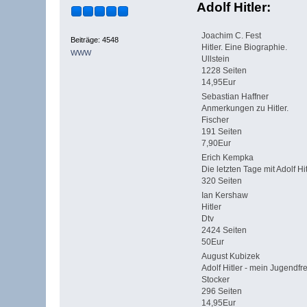
Adolf Hitler:
Joachim C. Fest
Beiträge: 4548
Hitler. Eine Biographie.
WWW
Ullstein
1228 Seiten
14,95Eur
Sebastian Haffner
Anmerkungen zu Hitler.
Fischer
191 Seiten
7,90Eur
Erich Kempka
Die letzten Tage mit Adolf Hit
320 Seiten
Ian Kershaw
Hitler
Dtv
2424 Seiten
50Eur
August Kubizek
Adolf Hitler - mein Jugendfr
Stocker
296 Seiten
14,95Eur