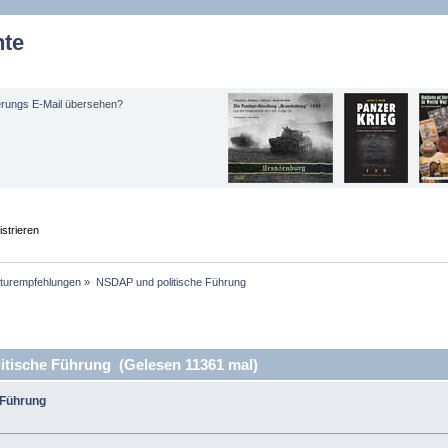
hte
erungs E-Mail
übersehen?
strieren
aturempfehlungen
»
NSDAP und politische Führung
tische Führung (Gelesen 11361 mal)
 Führung