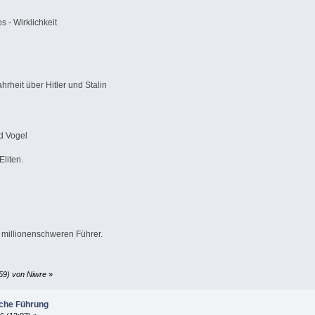
s - Wirklichkeit
rheit über Hitler und Stalin
d Vogel
liten.
millionenschweren Führer.
59) von Niwre
»
sche Führung