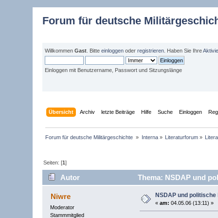
Forum für deutsche Militärgeschic
Willkommen
Gast
. Bitte
einloggen
oder
registrieren
. Haben Sie Ihre
Aktivi
Einloggen mit Benutzername, Passwort und Sitzungslänge
Übersicht
Archiv
letzte Beiträge
Hilfe
Suche
Einloggen
Regi
Forum für deutsche Militärgeschichte 
»
Interna
»
Literaturforum
»
Liter
Seiten: [
1
]
Autor
Thema: NSDAP und poli
NSDAP und politische
Niwre
«
am:
04.05.06 (13:11) »
Moderator
Stammmitglied