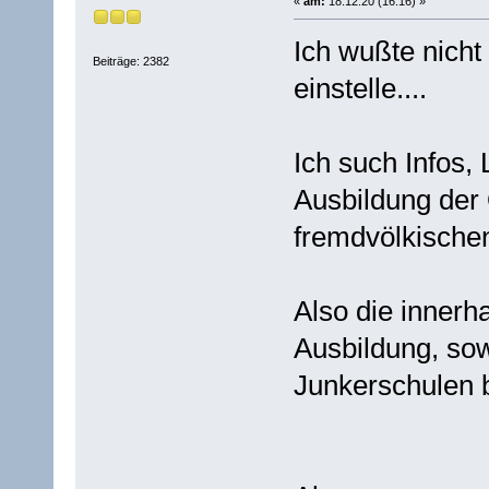
«
am:
18.12.20 (16:16) »
Ich wußte nicht
Beiträge: 2382
einstelle....
Ich such Infos,
Ausbildung der O
fremdvölkischen
Also die innerh
Ausbildung, sow
Junkerschulen 