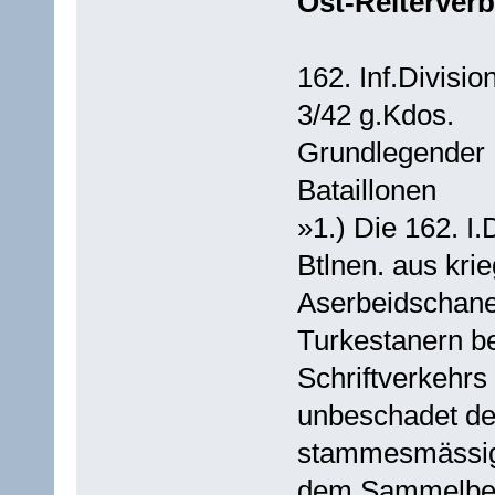
Ost-Reiterver
162. Inf.Division
3/42 g.Kdos.
Grundlegender B
Bataillonen
»1.) Die 162. I.
Btlnen. aus kr
Aserbeidschane
Turkestanern be
Schriftverkehr
unbeschadet de
stammesmässige
dem Sammelbegri