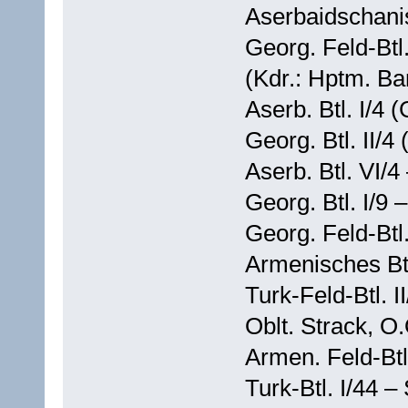
Aserbaidschanis
Georg. Feld-Btl
(Kdr.: Hptm. Ba
Aserb. Btl. I/4 
Georg. Btl. II/4
Aserb. Btl. VI/4
Georg. Btl. I/9 
Georg. Feld-Btl.
Armenisches Btl.
Turk-Feld-Btl. I
Oblt. Strack, O
Armen. Feld-Btl.
Turk-Btl. I/44 –