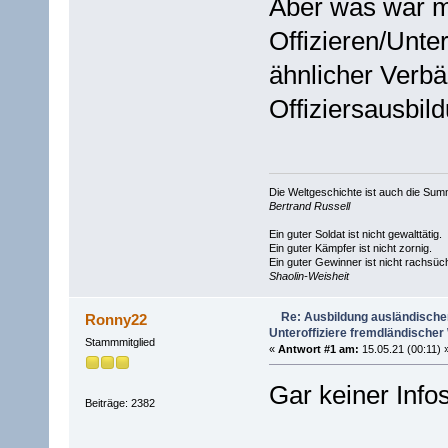
Aber was war m
Offizieren/Unte
ähnlicher Verbä
Offiziersausbil
Die Weltgeschichte ist auch die S
Bertrand Russell
Ein guter Soldat ist nicht gewalttätig.
Ein guter Kämpfer ist nicht zornig.
Ein guter Gewinner ist nicht rachsüch
Shaolin-Weisheit
Re: Ausbildung ausländischer 
Ronny22
Unteroffiziere fremdländische
Stammmitglied
«
Antwort #1 am:
15.05.21 (00:11) 
Gar keiner Info
Beiträge: 2382