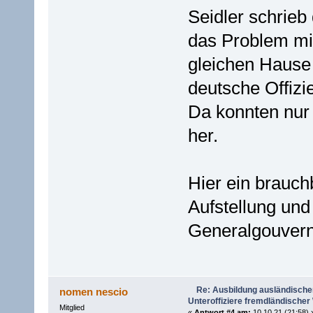
Seidler schrieb
das Problem mit
gleichen Hause 
deutsche Offizi
Da konnten nur
her.
Hier ein brauch
Aufstellung und
Generalgouvern
Re: Ausbildung ausländischer 
nomen nescio
Unteroffiziere fremdländische
Mitglied
«
Antwort #4 am:
10.10.21 (21:58) 