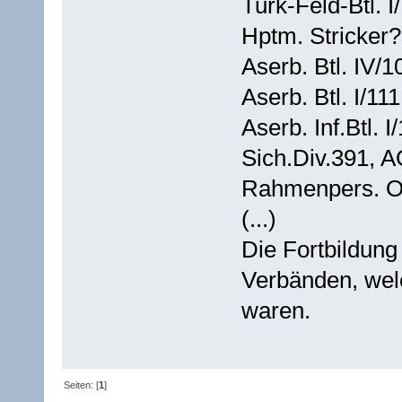
Turk-Feld-Btl. I
Hptm. Stricker?,
Aserb. Btl. IV/1
Aserb. Btl. I/11
Aserb. Inf.Btl. 
Sich.Div.391, A
Rahmenpers. Obl
(...)
Die Fortbildung
Verbänden, welc
waren.
Seiten: [
1
]