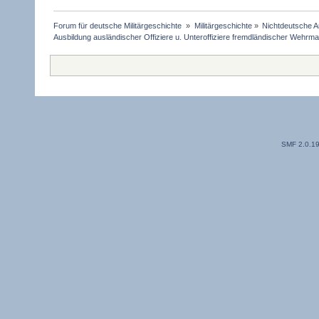
Forum für deutsche Militärgeschichte 
»
Militärgeschichte
»
Nichtdeutsche A
Ausbildung ausländischer Offiziere u. Unteroffiziere fremdländischer Wehrm
SMF 2.0.1