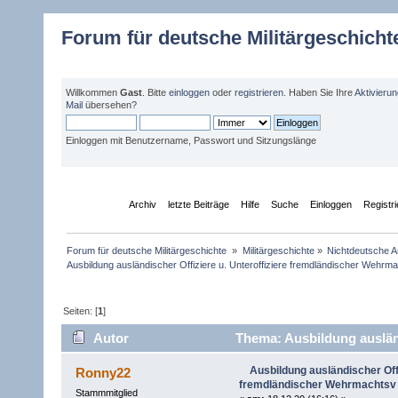
Forum für deutsche Militärgeschicht
Willkommen
Gast
. Bitte
einloggen
oder
registrieren
. Haben Sie Ihre
Aktivieru
Mail
übersehen?
Einloggen mit Benutzername, Passwort und Sitzungslänge
Übersicht
Archiv
letzte Beiträge
Hilfe
Suche
Einloggen
Registr
Forum für deutsche Militärgeschichte 
»
Militärgeschichte
»
Nichtdeutsche A
Ausbildung ausländischer Offiziere u. Unteroffiziere fremdländischer Wehrm
Seiten: [
1
]
Autor
Thema: Ausbildung ausländ
(Gelesen 6204 mal)
Ausbildung ausländischer Offi
Ronny22
fremdländischer Wehrmachtsv
Stammmitglied