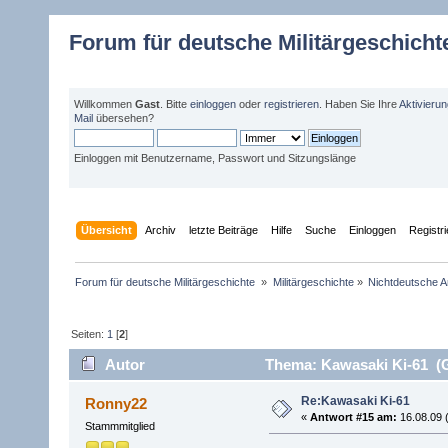
Forum für deutsche Militärgeschicht
Willkommen
Gast
. Bitte
einloggen
oder
registrieren
. Haben Sie Ihre
Aktivieru
Mail
übersehen?
Einloggen mit Benutzername, Passwort und Sitzungslänge
Übersicht
Archiv
letzte Beiträge
Hilfe
Suche
Einloggen
Registr
Forum für deutsche Militärgeschichte 
»
Militärgeschichte
»
Nichtdeutsche A
Seiten:
1
[
2
]
Autor
Thema: Kawasaki Ki-61 (G
Re:Kawasaki Ki-61
Ronny22
«
Antwort #15 am:
16.08.09 (
Stammmitglied