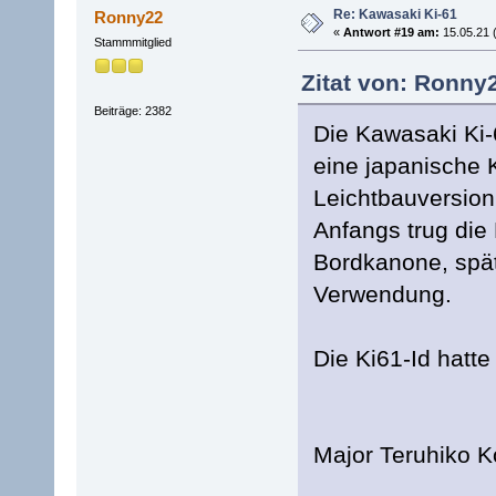
Re: Kawasaki Ki-61
Ronny22
«
Antwort #19 am:
15.05.21 (
Stammmitglied
Zitat von: Ronny2
Beiträge: 2382
Die Kawasaki Ki-
eine japanische 
Leichtbauversion
Anfangs trug di
Bordkanone, spä
Verwendung.
Die Ki61-Id hatt
Major Teruhiko K