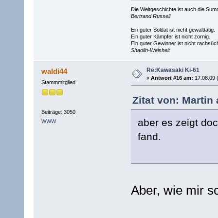
Die Weltgeschichte ist auch die S
Bertrand Russell
Ein guter Soldat ist nicht gewalttätig.
Ein guter Kämpfer ist nicht zornig.
Ein guter Gewinner ist nicht rachsüch
Shaolin-Weisheit
Re:Kawasaki Ki-61
waldi44
«
Antwort #16 am:
17.08.09 
Stammmitglied
Zitat von: Martin
Beiträge: 3050
aber es zeigt doc
WWW
fand.
Aber, wie mir sc