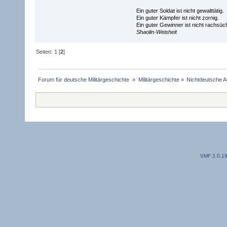
Ein guter Soldat ist nicht gewalttätig.
Ein guter Kämpfer ist nicht zornig.
Ein guter Gewinner ist nicht rachsüch
Shaolin-Weisheit
Seiten:
1
[
2
]
Forum für deutsche Militärgeschichte 
»
Militärgeschichte
»
Nichtdeutsche A
SMF 2.0.1