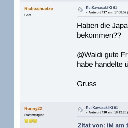
Re:Kawasaki Ki-61
Richtschuetze
«
Antwort #17 am:
17.08.09 
Gast
Haben die Japan
bekommen??
@Waldi gute F
habe handelte ü
Gruss
Re: Kawasaki Ki-61
Ronny22
«
Antwort #18 am:
18.12.20 
Stammmitglied
Zitat von: IM am 