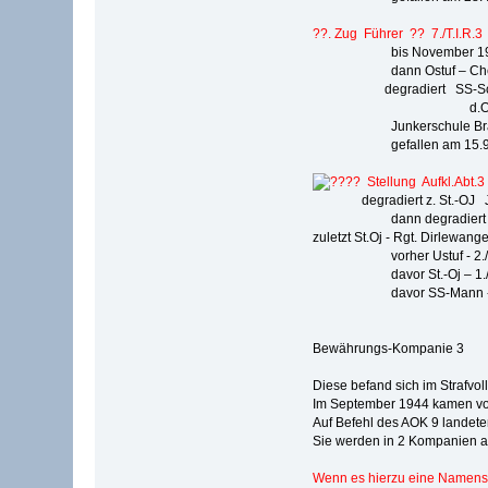
??. Zug Führer ?? 7./T.I.R.3
bis November 1939 
dann Ostuf – Chef 3.
degradiert SS-Schütz
d.Ostuf 36.Waffe
Junkerschule Braun
gefallen am 15.9.194
? Stellung Aufkl.Abt.3
degradiert z. St.-OJ Jul
dann degradiert und 
zuletzt St.Oj - Rgt. Dirlewange
vorher Ustuf - 2./ Auf
davor St.-Oj – 1./ Auf
davor SS-Mann - 1./ A
Bewährungs-Kompanie 3
Diese befand sich im Strafvo
Im September 1944 kamen von
Auf Befehl des AOK 9 landet
Sie werden in 2 Kompanien auf
Wenn es hierzu eine Namenslis