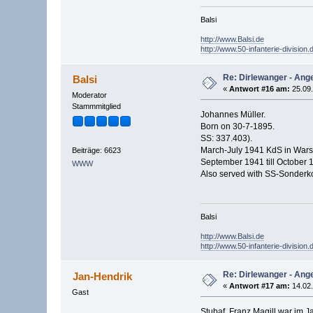
Balsi
http://www.Balsi.de
http://www.50-infanterie-division.
Re: Dirlewanger - Ange
Balsi
«
Antwort #16 am:
25.09.
Moderator
Stammmitglied
Johannes Müller.
Born on 30-7-1895.
SS: 337.403).
March-July 1941 KdS in War
Beiträge: 6623
September 1941 till October 
WWW
Also served with SS-Sonderk
Balsi
http://www.Balsi.de
http://www.50-infanterie-division.
Re: Dirlewanger - Ange
Jan-Hendrik
«
Antwort #17 am:
14.02.
Gast
Stubaf. Franz Magill war im Ja