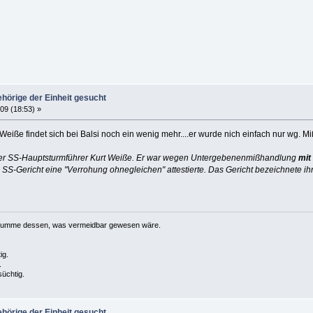
hörige der Einheit gesucht
09 (18:53) »
eiße findet sich bei Balsi noch ein wenig mehr....er wurde nich einfach nur wg. M
der SS-Hauptsturmführer Kurt Weiße. Er war wegen Untergebenenmißhandlung
mit
 SS-Gericht eine "Verrohung ohnegleichen" attestierte. Das Gericht bezeichnete ih
e Summe dessen, was vermeidbar gewesen wäre.
ig.
.
süchtig.
hörige der Einheit gesucht