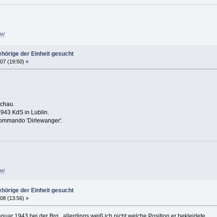
de/
hörige der Einheit gesucht
07 (19:50) »
schau.
1943 KdS in Lublin.
ommando 'Dirlewanger'.
de/
hörige der Einheit gesucht
08 (13:56) »
nuar 1943 bei der Brg., allerdings weiß ich nicht welche Position er bekleidete.