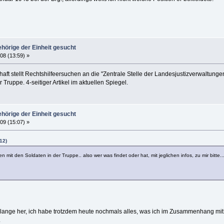
hörige der Einheit gesucht
08 (13:59) »
aft stellt Rechtshilfeersuchen an die "Zentrale Stelle der Landesjustizverwaltung
Truppe. 4-seitiger Artikel im aktuellen Spiegel.
hörige der Einheit gesucht
09 (15:07) »
12)
n mit den Soldaten in der Truppe.. also wer was findet oder hat, mit jeglichen infos, zu mir bitte...
 lange her, ich habe trotzdem heute nochmals alles, was ich im Zusammenhang mit
.