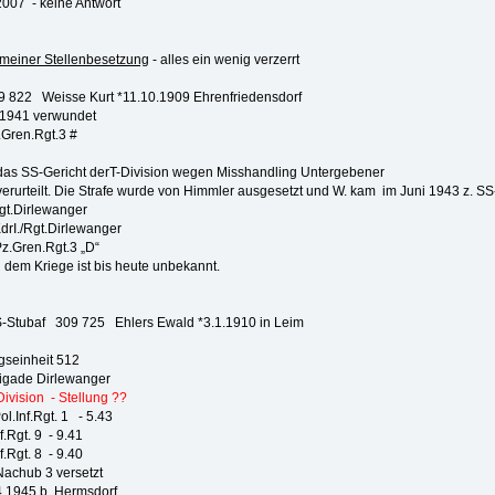
007 - keine Antwort
 meiner Stellenbesetzung
- alles ein wenig verzerrt
822 Weisse Kurt *11.10.1909 Ehrenfriedensdorf
1 verwundet
n.Rgt.3 #
das SS-Gericht derT-Division wegen Misshandling Untergebener
rurteilt. Die Strafe wurde von Himmler ausgesetzt und W. kam im Juni 1943 z. S
irlewanger
Rgt.Dirlewanger
en.Rgt.3 „D“
 dem Kriege ist bis heute unbekannt.
ubaf 309 725 Ehlers Ewald *3.1.1910 in Leim
nheit 512
de Dirlewanger
ivision - Stellung ??
.Rgt. 1 - 5.43
t. 9 - 9.41
t. 8 - 9.40
ub 3 versetzt
5 b. Hermsdorf