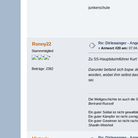
junkerschule
Re: Dirlewanger - Ange
Ronny22
«
Antwort #20 am:
07.04.
Stammmitglied
Zu SS-Hauptsturmführer Kurt W
Beiträge: 2382
Darunter befand sich bspw. 
worden, wobei ihm selbst das
sei.
Die Weltgeschichte ist auch di
Bertrand Russell
Ein guter Soldat ist nicht gewalttät
Ein guter Kämpfer ist nicht zornig
Ein guter Gewinner ist nicht rach
Shaolin-Weisheit
Re: Dirlewanger - Ange