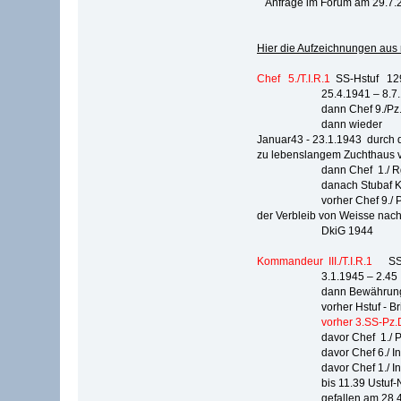
Anfrage im Forum am 29.7.2
Hier die Aufzeichnungen aus
Chef 5./T.I.R.1
SS-Hstuf 129 
25.4.1941 – 8.7.194
dann Chef 9./Pz.Gre
dann wieder
Januar43 - 23.1.1943 durch 
zu lebenslangem Zuchthaus ve
dann Chef 1./ Rgt.D
danach Stubaf KdrI./
vorher Chef 9./ Pz.Gr
der Verbleib von Weisse nach
DkiG 1944
Kommandeur III./T.I.R.1
SS-St
3.1.1945 – 2.45
dann Bewährungsei
vorher Hstuf - Briga
vorher 3.SS-Pz.D
davor Chef 1./ Pol.Inf
davor Chef 6./ Inf.Rg
davor Chef 1./ Inf.Rg
bis 11.39 Ustuf-Nach
gefallen am 28.4.194