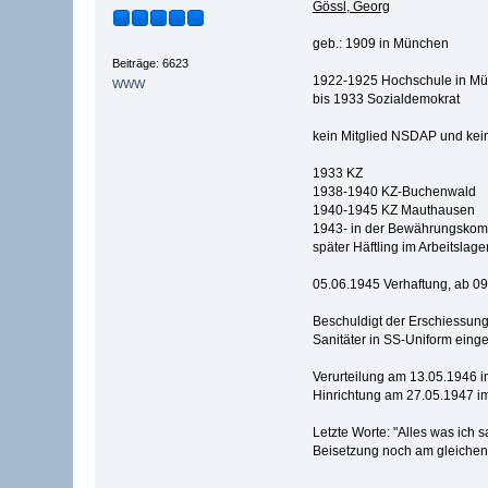
Gössl, Georg
geb.: 1909 in München
Beiträge: 6623
1922-1925 Hochschule in M
WWW
bis 1933 Sozialdemokrat
kein Mitglied NSDAP und kei
1933 KZ
1938-1940 KZ-Buchenwald
1940-1945 KZ Mauthausen
1943- in der Bewährungskom
später Häftling im Arbeitslag
05.06.1945 Verhaftung, ab 09
Beschuldigt der Erschiessung
Sanitäter in SS-Uniform einge
Verurteilung am 13.05.1946 
Hinrichtung am 27.05.1947 i
Letzte Worte: "Alles was ich 
Beisetzung noch am gleichen 