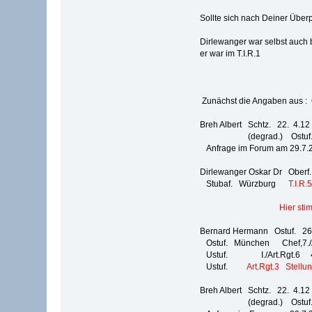
Sollte sich nach Deiner Über
Dirlewanger war selbst auch 
er war im T.I.R.1
Zunächst die Angaben aus : Q
Breh Albert Schtz. 22. 4.
(degrad.) Ostuf.
Anfrage im Forum am 29.7.2
Dirlewanger Oskar Dr Oberf.
Stubaf. Würzburg
T.I.R.
Hier sti
Bernard Hermann Ostuf. 26
Ostuf. München Chef,7./A
Ustuf. I./Art.Rgt.6 4
Ustuf.
Art.Rgt.3 Stellu
Breh Albert Schtz. 22. 4.
(degrad.) Ostuf.