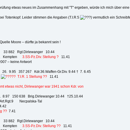
prüfung etwas neues im Zusammenhang mit "T" ergeben, würde ich mich über eine 
bei Totenkopf. Leider stimmen die Angaben (T.I.R.5
) vermutlich ein Schreib
uelle Moore – dürfte ja bekannt sein !
12 33 882 Rgt.Dirlewanger 10.44
 Kempten
3.SS-Pz.Div. Stellung ?
11.41
007 – keine Antwort
 26. 9.95 357 267 Kdr.36.Waffen-Gr.Div. 9.44 † 7. 6.45
5
?? T.I.R. 1 Stellung ??
11.41
mmt etwas nicht, Dirlewanger war 1941 schon Kdr. von
. 8.97 150 638 Brig.Dirlewanger 10.44 †25.10.44
rt.Rgt.9 Necpalska-Tal
.42
ng ??
7.41
12 33 882 Rgt.Dirlewanger 10.44
 Kempten
3.SS-Pz.Div. Stellung ??
11.41