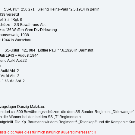
SS-Ustuf 256 271 Sieling Heinz-Paul *2.5.1914 in Berlin
versetzt
Inf.Rgt. 8
e – SS-Bewähruns-Abt.
n-Gren.Div.Dirlewang.
schweig 1938
4 in Warschau
SS-Ustuf 421 084 Löffler Paul *7.6.1920 in Darmstdt
i 1943 – August 1944
Aufkl.Abt.22
r
kl.Abt. 2
kl.Abt. 2
ufkl.Abt. 2
llzugslager Danzig-Matzkau.
 dort ca. 500 Bewährungsschützen, die dem SS-Sonder-Regiment „Dirlewanger“ z
en die Männer bei den beiden SS-„T“ Regimentern.
geteilt. Die Kp. Baumann wir dem Regiment 5 „Totenkopf“ und die Kompanie Kunikws
te gibt, wäre dies für mich natürlich äußerst interessant !!