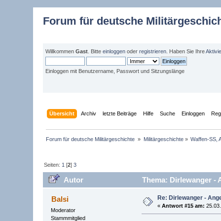
Forum für deutsche Militärgeschic
Willkommen
Gast
. Bitte
einloggen
oder
registrieren
. Haben Sie Ihre
Aktivi
Einloggen mit Benutzername, Passwort und Sitzungslänge
Übersicht
Archiv
letzte Beiträge
Hilfe
Suche
Einloggen
Regi
Forum für deutsche Militärgeschichte 
»
Militärgeschichte
»
Waffen-SS, A
Seiten:
1
[
2
]
3
Autor
Thema: Dirlewanger - A
Re: Dirlewanger - Ange
Balsi
«
Antwort #15 am:
25.03.
Moderator
Stammmitglied