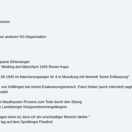
ünchen
ner anderen NS-Organisation
panie Dirlewanger
er Mödling dort März/April 1945 Revier-Kapo
.06.1945 im Internierungslager Nr. 6 in Moosburg mit Vermerk "keine Entlassung".
 von Häftlingen bei einem Evakuierungsmarsch. Franz Huber (auch interniert) sagt
setzt.
im Mauthausen-Prozess zum Tode durch den Strang
m Landsberger Kriegsverbrechergefängnis
sagen kann ist, dass ich als unschuldiger Mensch sterbe."
tag auf dem Spröttinger Friedhof