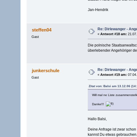
Jan-Hendrik
Re: Dirlewanger - Ange
steffen04
«
Antwort #18 am:
21.07.
Gast
Die polnische Staatsanwaltsch
überlebender Angehöriger der 
Re: Dirlewanger - Ange
junkerschule
«
Antwort #19 am:
07.04.
Gast
Zitat von: Balsi am 13.12.06 (14:
Will mal ne Liste zusammenstelle
Danke!!!
Hallo Balsi,
Deine Anfrage ist zwar schon
kannst Du etwas gebrauchen