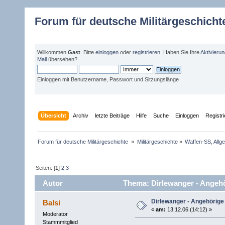
Forum für deutsche Militärgeschicht
Willkommen
Gast
. Bitte
einloggen
oder
registrieren
. Haben Sie Ihre
Aktivieru
Mail
übersehen?
Einloggen mit Benutzername, Passwort und Sitzungslänge
Übersicht
Archiv
letzte Beiträge
Hilfe
Suche
Einloggen
Registr
Forum für deutsche Militärgeschichte 
»
Militärgeschichte
»
Waffen-SS, Allg
Seiten: [
1
]
2
3
Autor
Thema: Dirlewanger - Angehö
Dirlewanger - Angehörige 
Balsi
«
am:
13.12.06 (14:12) »
Moderator
Stammmitglied