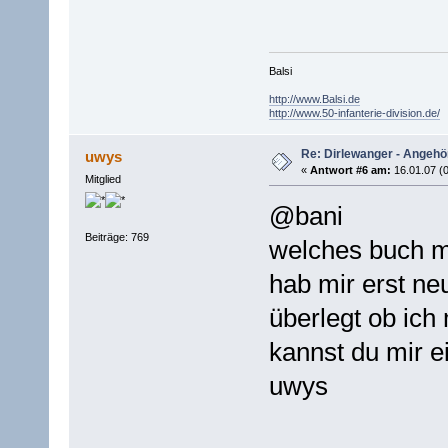
Balsi
http://www.Balsi.de
http://www.50-infanterie-division.de/
Re: Dirlewanger - Angehör
uwys
«
Antwort #6 am:
16.01.07 (0
Mitglied
@bani
Beiträge: 769
welches buch m
hab mir erst ne
überlegt ob ich 
kannst du mir 
uwys