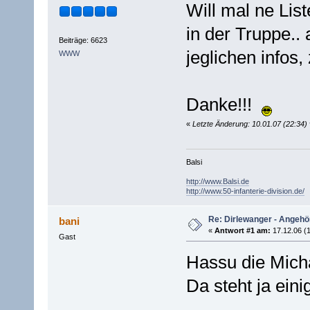
Will mal ne Lis
in der Truppe.. 
Beiträge: 6623
jeglichen infos, 
WWW
Danke!!!
«
Letzte Änderung: 10.01.07 (22:34) 
Balsi
http://www.Balsi.de
http://www.50-infanterie-division.de/
Re: Dirlewanger - Angehör
bani
«
Antwort #1 am:
17.12.06 (1
Gast
Hassu die Mich
Da steht ja eini