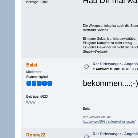
Hab Dir mal was
Beiträge: 2382
Die Weltgeschichte ist auch die S
Bertrand Russell
Ein guter Soldat ist nicht gewalttätig.
Ein guter Kämpfer ist nicht zornig.
Ein guter Gewinner ist nicht rachsüch
Shaolin-Weisheit
Re: Dirlewanger - Angehör
Balsi
«
Antwort #9 am:
16.01.07 (1
Moderator
Stammmitglied
bekommen....;-)
Beiträge: 6623
WWW
Balsi
http://www.Balsi.de
http://www.50-infanterie-division.de/
Re: Dirlewanger - Angehör
Ronny22