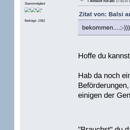
«
Antwort #10 am:
17.01.07 
Stammmitglied
Zitat von: Balsi 
Beiträge: 2382
bekommen....;-)))
Hoffe du kanns
Hab da noch ein
Beförderungen,
einigen der Ge
"Brauchst" du 