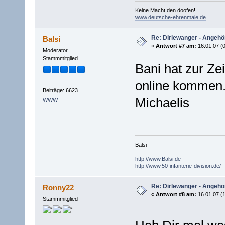
Keine Macht den doofen!
www.deutsche-ehrenmale.de
Re: Dirlewanger - Angehör
Balsi
«
Antwort #7 am:
16.01.07 (0
Moderator
Stammmitglied
Bani hat zur Ze
online kommen.
Beiträge: 6623
Michaelis
WWW
Balsi
http://www.Balsi.de
http://www.50-infanterie-division.de/
Re: Dirlewanger - Angehör
Ronny22
«
Antwort #8 am:
16.01.07 (1
Stammmitglied