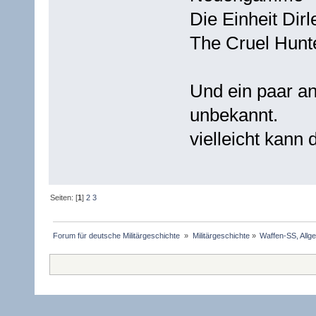
Die Einheit Dir
The Cruel Hunt
Und ein paar and
unbekannt.
vielleicht kann
Seiten: [
1
]
2
3
Forum für deutsche Militärgeschichte 
»
Militärgeschichte
»
Waffen-SS, Allg