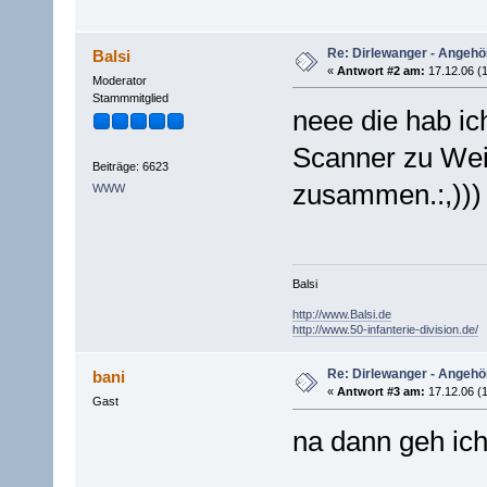
Re: Dirlewanger - Angehör
Balsi
«
Antwort #2 am:
17.12.06 (1
Moderator
Stammmitglied
neee die hab ich
Scanner zu Wei
Beiträge: 6623
zusammen.:,)))
WWW
Balsi
http://www.Balsi.de
http://www.50-infanterie-division.de/
Re: Dirlewanger - Angehör
bani
«
Antwort #3 am:
17.12.06 (1
Gast
na dann geh ic