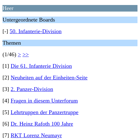
Heer
Untergeordnete Boards
[-]
50. Infanterie-Division
Themen
(1/46)
>
>>
[1]
Die 61. Infanterie Division
[2]
Neuheiten auf der Einheiten-Seite
[3]
2. Panzer-Division
[4]
Fragen in diesem Unterforum
[5]
Lehrtruppen der Panzertruppe
[6]
Dr. Heinz Rafoth 100 Jahre
[7]
RKT Lorenz Neumayr