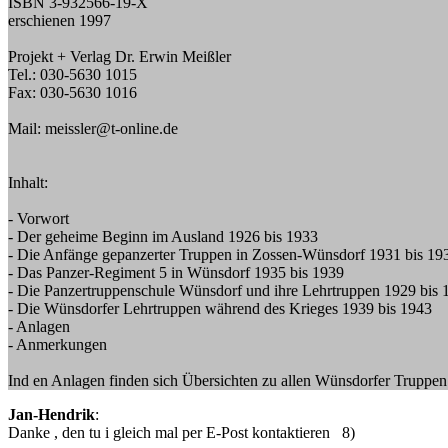
ISBN 3-932566-19-X
erschienen 1997
Projekt + Verlag Dr. Erwin Meißler
Tel.: 030-5630 1015
Fax: 030-5630 1016
Mail: meissler@t-online.de
Inhalt:
- Vorwort
- Der geheime Beginn im Ausland 1926 bis 1933
- Die Anfänge gepanzerter Truppen in Zossen-Wünsdorf 1931 bis 19
- Das Panzer-Regiment 5 in Wünsdorf 1935 bis 1939
- Die Panzertruppenschule Wünsdorf und ihre Lehrtruppen 1929 bis 
- Die Wünsdorfer Lehrtruppen während des Krieges 1939 bis 1943
- Anlagen
- Anmerkungen
Ind en Anlagen finden sich Übersichten zu allen Wünsdorfer Truppe
Jan-Hendrik
:
Danke , den tu i gleich mal per E-Post kontaktieren 8)