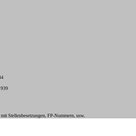
34
1939
n mit Stellenbesetzungen, FP-Nummern, usw.