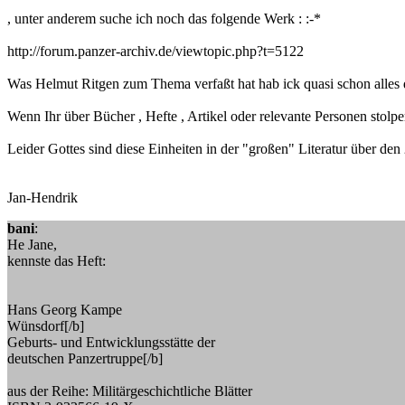
, unter anderem suche ich noch das folgende Werk : :-*
http://forum.panzer-archiv.de/viewtopic.php?t=5122
Was Helmut Ritgen zum Thema verfaßt hat hab ick quasi schon alles d
Wenn Ihr über Bücher , Hefte , Artikel oder relevante Personen stolpert
Leider Gottes sind diese Einheiten in der "großen" Literatur über den
Jan-Hendrik
bani
:
He Jane,
kennste das Heft:
Hans Georg Kampe
Wünsdorf[/b]
Geburts- und Entwicklungsstätte der
deutschen Panzertruppe[/b]
aus der Reihe: Militärgeschichtliche Blätter