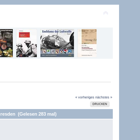
« vorheriges
nächstes »
DRUCKEN
resden (Gelesen 283 mal)