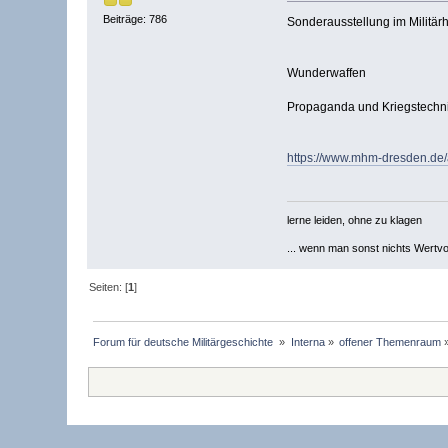
Beiträge: 786
Sonderausstellung im Militä
Wunderwaffen
Propaganda und Kriegstechni
https://www.mhm-dresden.de
lerne leiden, ohne zu klagen
... wenn man sonst nichts Wertvoll
Seiten: [
1
]
Forum für deutsche Militärgeschichte 
»
Interna
»
offener Themenraum