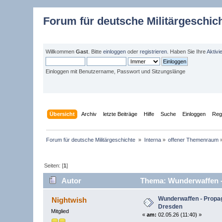
Forum für deutsche Militärgeschic
Willkommen
Gast
. Bitte
einloggen
oder
registrieren
. Haben Sie Ihre
Aktivi
Einloggen mit Benutzername, Passwort und Sitzungslänge
Übersicht
Archiv
letzte Beiträge
Hilfe
Suche
Einloggen
Regi
Forum für deutsche Militärgeschichte 
»
Interna
»
offener Themenraum
Seiten: [
1
]
Autor
Thema: Wunderwaffen - 
Wunderwaffen - Propa
Nightwish
Dresden
Mitglied
«
am:
02.05.26 (11:40) »