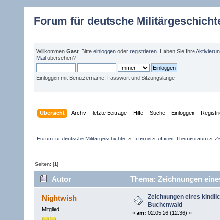
Forum für deutsche Militärgeschicht
Willkommen
Gast
. Bitte
einloggen
oder
registrieren
. Haben Sie Ihre
Aktivieru
Mail
übersehen?
Einloggen mit Benutzername, Passwort und Sitzungslänge
Übersicht
Archiv
letzte Beiträge
Hilfe
Suche
Einloggen
Registr
Forum für deutsche Militärgeschichte 
»
Interna
»
offener Themenraum
»
Ze
Seiten: [
1
]
Autor
Thema: Zeichnungen eines 
Zeichnungen eines kindlic
Nightwish
Buchenwald
Mitglied
«
am:
02.05.26 (12:36) »