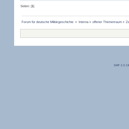
Seiten: [
1
]
Forum für deutsche Militärgeschichte 
»
Interna
»
offener Themenraum
»
Ze
SMF 2.0.1