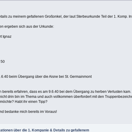
tails zu meinem gefallenen Großonkel, der laut Sterbeurkunde Teil der 1. Komp. Inf
en ergeben sich aus der Urkunde:
t Ignaz
. 50
: 9.6.40 beim Übergang über die Aisne bei St. Germainmont
 bereits erfahren, dass es am 9.6.40 bei dem Übergang zu herben Verlusten kam.
 nicht drin bin im Thema und auch vollkommen überfordert mit den Truppenbezeic
möchte? Habt ihr einen Tipp?
nd bedanke mich bereits im Voraus!
ationen über die 1. Kompanie & Details zu gefallenem