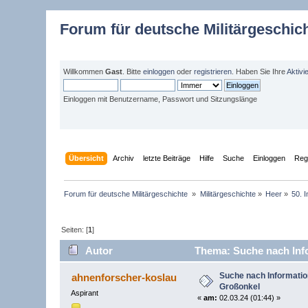
Forum für deutsche Militärgeschic
Willkommen
Gast
. Bitte
einloggen
oder
registrieren
. Haben Sie Ihre
Aktivi
Einloggen mit Benutzername, Passwort und Sitzungslänge
Übersicht
Archiv
letzte Beiträge
Hilfe
Suche
Einloggen
Regi
Forum für deutsche Militärgeschichte 
»
Militärgeschichte
»
Heer
»
50. I
Seiten: [
1
]
Autor
Thema: Suche nach Info
Suche nach Informatio
ahnenforscher-koslau
Großonkel
Aspirant
«
am:
02.03.24 (01:44) »