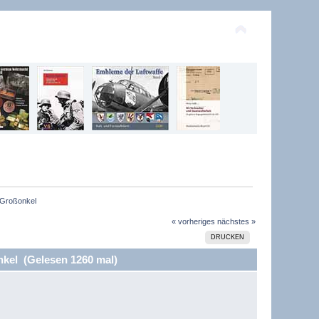
 Großonkel
« vorheriges
nächstes »
DRUCKEN
nkel (Gelesen 1260 mal)