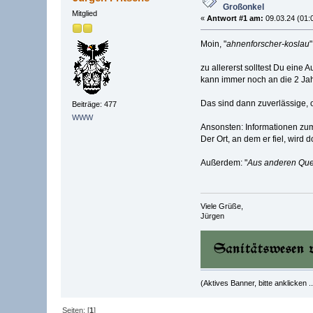
Großonkel
Mitglied
«
Antwort #1 am:
09.03.24 (01:
Moin, "
ahnenforscher-koslau
zu allererst solltest Du eine
kann immer noch an die 2 Ja
Das sind dann zuverlässige, o
Beiträge: 477
WWW
Ansonsten: Informationen z
Der Ort, an dem er fiel, wird 
Außerdem: "
Aus anderen Quell
Viele Grüße,
Jürgen
(Aktives Banner, bitte anklicken ..
Seiten: [
1
]