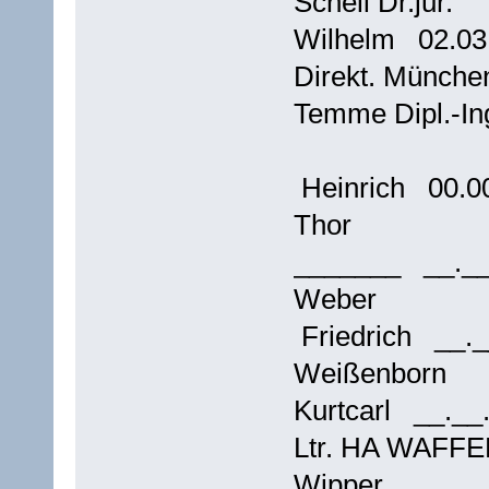
Schell Dr.jur.
Wilhelm 02.0
Direkt. Münche
Temme Dipl.-I
Heinrich 00.
Thor
_______ __._
Weber
Friedrich __.
Weißenborn
Kurtcarl __._
Ltr. HA WAFF
Wipper