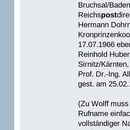
Bruchsal/Baden 
Reichs
post
dire
Hermann Dohrn 
Kronprinzenkoo
17.07.1966 ebe
Reinhold Huber
Sirnitz/Kärnten
Prof. Dr.-Ing. A
gest. am 25.02.
(Zu Wolff muss 
Rufname einfach
vollständiger N