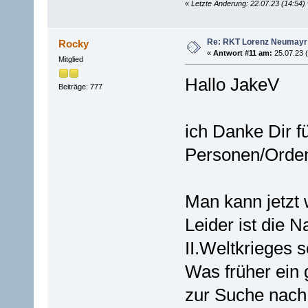
«
Letzte Änderung: 22.07.23 (14:54)
Re: RKT Lorenz Neumayr
Rocky
«
Antwort #11 am:
25.07.23 (
Mitglied
Hallo JakeV
Beiträge: 777
ich Danke Dir f
Personen/Orden
Man kann jetzt 
Leider ist die 
II.Weltkrieges 
Was früher ein 
zur Suche nach