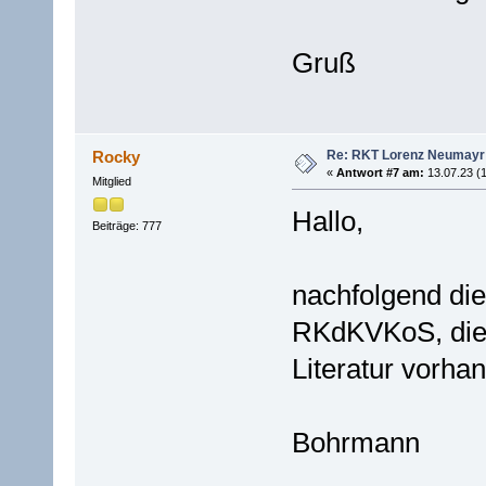
Gruß
Re: RKT Lorenz Neumayr
Rocky
«
Antwort #7 am:
13.07.23 (1
Mitglied
Hallo,
Beiträge: 777
nachfolgend die
RKdKVKoS, die 
Literatur vorha
Bohrman
__.__.____ _