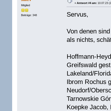
«
Antwort #4 am:
10.07.23 (2
Mitglied
Servus,
Beiträge: 348
Von denen sind 
als nichts, schä
Hoffmann-Heyde
Greifswald gest
Lakeland/Flori
Ibrom Rochus ge
Neudorf/Obersc
Tarnowskie G
Koepke Jacob, I