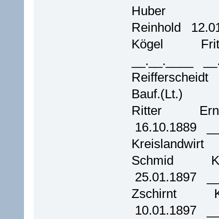
Huber
Reinhold 12.0
Kögel F
__.__.____ _
Reifferscheid
Bauf.(Lt.)
Ritter E
16.10.1889 _
Kreislandwirt
Schmid 
25.01.1897 _
Zschirnt
10.01.1897 _