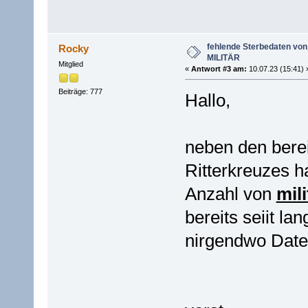
fehlende Sterbedaten v
Rocky
MILITÄR
Mitglied
«
Antwort #3 am:
10.07.23 (15:41) 
Beiträge: 777
Hallo,
neben den bere
Ritterkreuzes ha
Anzahl von
mil
bereits seiit l
nirgendwo Daten
g