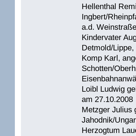
Hellenthal Remi
Ingbert/Rheinpf
a.d. Weinstraße
Kindervater Aug
Detmold/Lippe, 
Komp Karl, ange
Schotten/Oberh
Eisenbahnanwär
Loibl Ludwig ge
am 27.10.2008
Metzger Julius 
Jahodnik/Ungarn
Herzogtum Lau