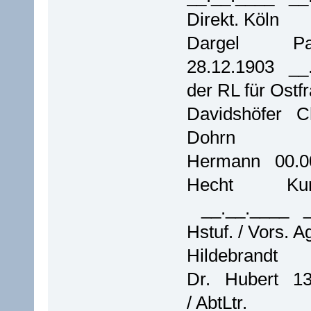
Direkt. Köln
Dargel 
28.12.1903 __
der RL für Ostf
Davidshöfer C
Dohrn
Hermann 00.00
Hecht Ku
__.__.____ _
Hstuf. / Vors. A
Hildebrandt
Dr. Hubert 1
/ AbtLtr.