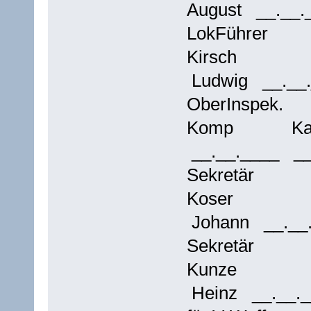
August __.__
LokFührer
Kirsch
Ludwig __.__
OberInspek.
Komp K
__.__.____ _
Sekretär
Koser
Johann __.__
Sekretär
Kunze
Heinz __.__.