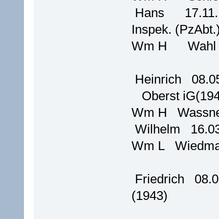
Hans 17.11.1
Inspek. (PzAbt.
Wm H Wa
Heinrich 08.
Oberst iG(194
Wm H Was
Wilhelm 16.0
Wm L Wied
Friedrich 08.
(1943)