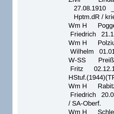
27.08.1910 _
Hptm.dR / krie
Wm H Pog
Friedrich 21.
Wm H Pol
Wilhelm 01.0
W-SS Pre
Fritz 02.12.
HStuf.(1944)(T
Wm H Rab
Friedrich 20
/ SA-Oberf.
Wm H Sch