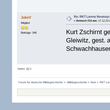
Re: RKT Lorenz Neumayr
JakeV
«
Antwort #14 am:
17.12.23 
Mitglied
Kurt Zschirnt g
Beiträge: 348
Gleiwitz, gest.
Schwachhause
Seiten: [
1
]
2
Forum für deutsche Militärgeschichte 
»
Militärgeschichte
»
Heer
»
RKT Lor