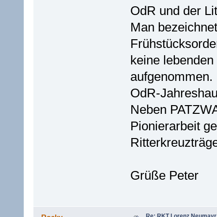
OdR und der Lit
Man bezeichnete
Frühstücksorden
keine lebenden
aufgenommen. I
OdR-Jahreshau
Neben PATZWALL
Pionierarbeit ge
Ritterkreuzträg
Grüße Peter
Re: RKT Lorenz Neumayr