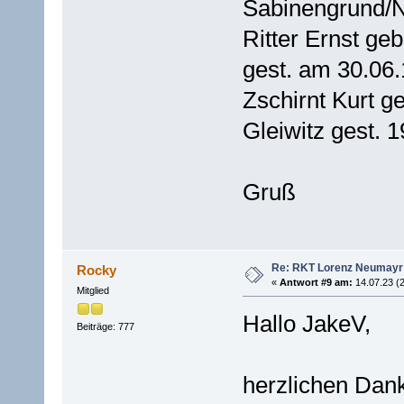
Sabinengrund/N
Ritter Ernst ge
gest. am 30.06
Zschirnt Kurt g
Gleiwitz gest. 
Gruß
Re: RKT Lorenz Neumayr
Rocky
«
Antwort #9 am:
14.07.23 (2
Mitglied
Hallo JakeV,
Beiträge: 777
herzlichen Dank