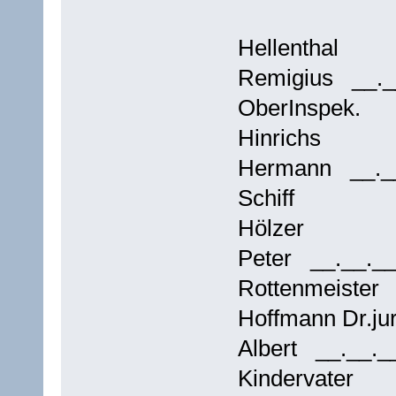
Hellentha
Remigius __.
OberInspek.
Hinrichs
Hermann __._
Schiff
Hölzer
Peter __.__.
Rottenmeister
Hoffmann Dr.ju
Albert __.__.
Kindervater