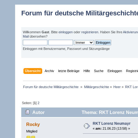
Forum für deutsche Militärgeschicht
Willkommen
Gast
. Bitte
einloggen
oder
registrieren
. Haben Sie Ihre
Aktivieru
Mail
übersehen?
Einloggen mit Benutzername, Passwort und Sitzungslänge
Übersicht
Archiv
letzte Beiträge
Hilfe
Suche
Einloggen
Registr
Forum für deutsche Militärgeschichte 
»
Militärgeschichte
»
Heer
»
RKT Lor
Seiten: [
1
]
2
Autor
Thema: RKT Lorenz Neuma
RKT Lorenz Neumayr
Rocky
«
am:
21.06.23 (13:58) »
Mitglied