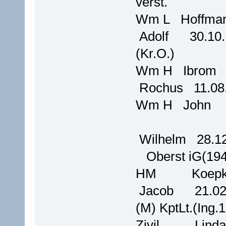
verst.
Wm L Hoff
Adolf 30.10.
(Kr.O.)
Wm H Ibr
Rochus 11.08
Wm H John
Wilhelm 28.1
Oberst iG(194
HM Koe
Jacob 21.02.
(M) KptLt.(Ing.
Zivil Lin