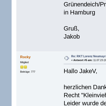
Grünendeich/Pr
in Hamburg
Gruß,
Jakob
Re: RKT Lorenz Neumayr
Rocky
«
Antwort #5 am:
11.07.23 (0
Mitglied
Hallo JakeV,
Beiträge: 777
herzlichen Dan
Recht "Kleinvie
Leider wurde d