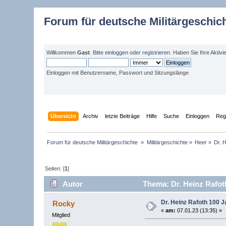
Forum für deutsche Militärgeschic
Willkommen
Gast
. Bitte
einloggen
oder
registrieren
. Haben Sie Ihre
Aktivi
Einloggen mit Benutzername, Passwort und Sitzungslänge
Übersicht
Archiv
letzte Beiträge
Hilfe
Suche
Einloggen
Regi
Forum für deutsche Militärgeschichte 
»
Militärgeschichte
»
Heer
»
Dr. 
Seiten: [
1
]
Autor
Thema: Dr. Heinz Rafot
Dr. Heinz Rafoth 100 J
Rocky
«
am:
07.01.23 (13:35) »
Mitglied