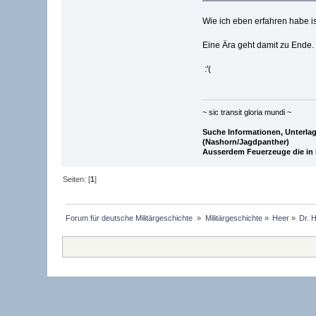
Wie ich eben erfahren habe is
Eine Ära geht damit zu Ende.
:'(
~ sic transit gloria mundi ~
Suche Informationen, Unterla
(Nashorn/Jagdpanther)
Ausserdem Feuerzeuge die in K
Seiten: [
1
]
Forum für deutsche Militärgeschichte 
»
Militärgeschichte
»
Heer
»
Dr. 