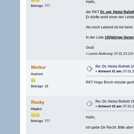
Hallo,
Beiträge: 777
der RKT
Dr. agr. Heinz Rafot
Er dürfte wohl einer der Letz
Als noch Lebend ist mir beim
In der Liste
100jährige Gene
Gruß
«
Letzte Änderung: 07.01.23 (13
Re: Dr. Heinz Rafoth 1
Merkur
«
Antwort #1 am:
07.01.2
Aspirant
RKT Hugo Broch müsste geste
Beiträge: 18
Re: Dr. Heinz Rafoth 1
Rocky
«
Antwort #2 am:
07.01.2
Mitglied
Hallo,
Beiträge: 777
ich gebe Dir Recht. Bitte ab