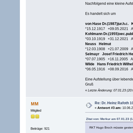
Nachfolgend eine kleine Aufs
Es handelt sich um
von Hase Dr.(1987)jur.h.c. 
*15.12.1917 +09.05.2021 Al
Kohlmann Dr.(1955)oec.publ
*03.10.1919 +31.12.2021 A
Neuss Helmut
*12.03.1908 +21.07.2009 A
Selmayr Josef Friedrich H
*07.07.1905 +16.11.2005 Al
Wilde Hans Friedrich Wilhe
*06.05.1916 +08.09.2016 A
Eine Aufstellung über lebende
Gruß
«
Letzte Änderung: 07.01.23 (20
Re: Dr. Heinz Rafoth 1
MM
«
Antwort #3 am:
10.06.2
Mitglied
Zitat von: Merkur am 07.01.23 (1
RKT Hugo Broch müsste gestern
Beiträge: 921