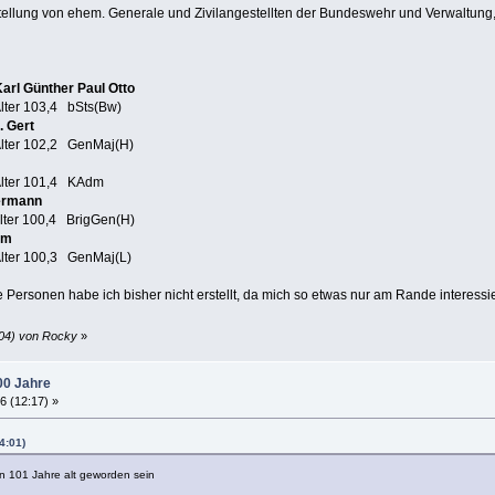
tellung von ehem. Generale und Zivilangestellten der Bundeswehr und Verwaltung,
Karl Günther Paul Otto
ter 103,4 bSts(Bw)
. Gert
lter 102,2 GenMaj(H)
lter 101,4 KAdm
ermann
ter 100,4 BrigGen(H)
lm
lter 100,3 GenMaj(L)
 Personen habe ich bisher nicht erstellt, da mich so etwas nur am Rande interessie
:04) von Rocky
»
00 Jahre
6 (12:17) »
4:01)
 101 Jahre alt geworden sein