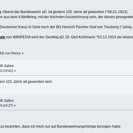
h
, Oberst der Bundeswehr aD. ist gestern 100 Jahre alt geworden (*06.01.1923).
ten aus dem II.Weltkrieg, mit der höchsten Auszeichnung sein, der dieses gesegnete A
 Deutschen Kreuz in Gold noch der BG Henrich Fischler Graf von Treuberg (*Jahrg.
rale
von WIKIPEDIA wird der GenMaj.aD. Dr. Gert Kohlmann *03.12.1919 als lebend ge
:43) von Rocky
»
00 Jahre
3 (14:01) »
rn 101 Jahre alt geworden sein
00 Jahre
3 (14:27) »
er zu beachten, dass ich mich nur auf Bundeswehrangehörige bezogen habe.