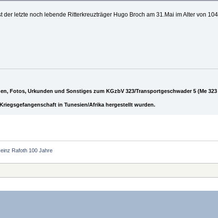
t der letzte noch lebende Ritterkreuzträger Hugo Broch am 31.Mai im Alter von 104
gen, Fotos, Urkunden und Sonstiges zum KGzbV 323/Transportgeschwader 5 (Me 323 
riegsgefangenschaft in Tunesien/Afrika hergestellt wurden.
Heinz Rafoth 100 Jahre