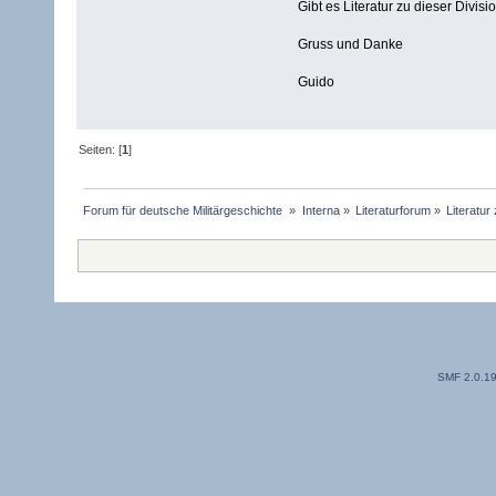
Gibt es Literatur zu dieser Divisi
Gruss und Danke
Guido
Seiten: [
1
]
Forum für deutsche Militärgeschichte 
»
Interna
»
Literaturforum
»
Literatur
SMF 2.0.1