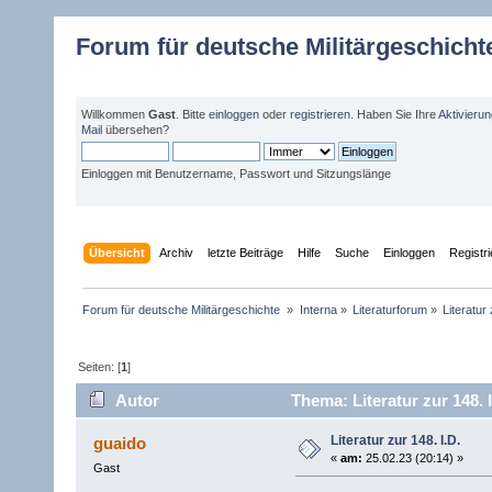
Forum für deutsche Militärgeschicht
Willkommen
Gast
. Bitte
einloggen
oder
registrieren
. Haben Sie Ihre
Aktivieru
Mail
übersehen?
Einloggen mit Benutzername, Passwort und Sitzungslänge
Übersicht
Archiv
letzte Beiträge
Hilfe
Suche
Einloggen
Registr
Forum für deutsche Militärgeschichte 
»
Interna
»
Literaturforum
»
Literatur
Seiten: [
1
]
Autor
Thema: Literatur zur 148. 
Literatur zur 148. I.D.
guaido
«
am:
25.02.23 (20:14) »
Gast