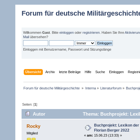
Forum für deutsche Militärgeschicht
Willkommen
Gast
. Bitte
einloggen
oder
registrieren
. Haben Sie Ihre
Aktivieru
Mail
übersehen?
Einloggen mit Benutzername, Passwort und Sitzungslänge
Übersicht
Archiv
letzte Beiträge
Hilfe
Suche
Einloggen
Registr
Forum für deutsche Militärgeschichte 
»
Interna
»
Literaturforum
»
Buchproje
Seiten: [
1
]
Autor
Thema: Buchprojekt: Lexik
mal)
Buchprojekt: Lexikon der 
Rocky
Florian Berger 2022
Mitglied
«
am:
15.06.23 (13:33) »