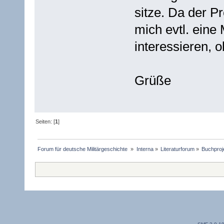
sitze. Da der Pr
mich evtl. ein
interessieren, 
Grüße
Seiten: [
1
]
Forum für deutsche Militärgeschichte 
»
Interna
»
Literaturforum
»
Buchproje