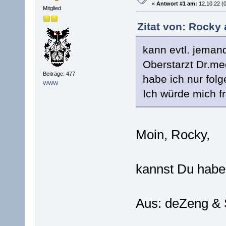
«
Antwort #1 am:
12.10.22 (0
Mitglied
Zitat von: Rocky 
kann evtl. jema
Oberstarzt Dr.m
Beiträge: 477
habe ich nur fo
WWW
Ich würde mich f
Moin, Rocky,
kannst Du habe
Aus: deZeng & S