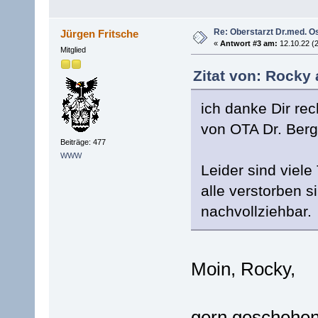
Re: Oberstarzt Dr.med. O
Jürgen Fritsche
«
Antwort #3 am:
12.10.22 (2
Mitglied
Zitat von: Rocky 
ich danke Dir re
von OTA Dr. Berg
Beiträge: 477
WWW
Leider sind viele
alle verstorben 
nachvollziehbar.
Moin, Rocky,
gern geschehen 