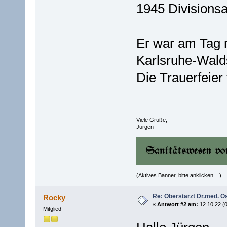
1945 Divisionsa
Er war am Tag 
Karlsruhe-Walds
Die Trauerfeier
Viele Grüße,
Jürgen
(Aktives Banner, bitte anklicken ...)
Re: Oberstarzt Dr.med. O
Rocky
«
Antwort #2 am:
12.10.22 (0
Mitglied