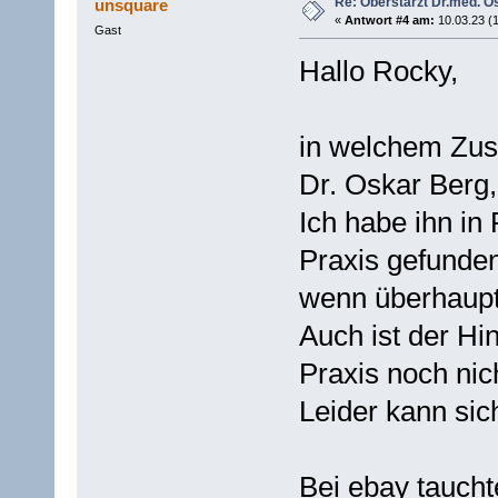
Re: Oberstarzt Dr.med. O
unsquare
«
Antwort #4 am:
10.03.23 (1
Gast
Hallo Rocky,
in welchem Zus
Dr. Oskar Berg,
Ich habe ihn in
Praxis gefunden
wenn überhaupt
Auch ist der Hi
Praxis noch nic
Leider kann sic
Bei ebay taucht