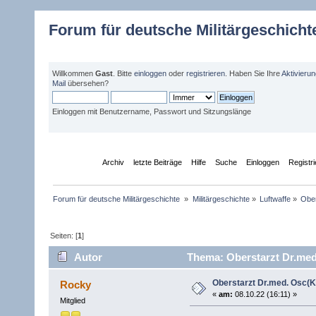
Forum für deutsche Militärgeschicht
Willkommen
Gast
. Bitte
einloggen
oder
registrieren
. Haben Sie Ihre
Aktivieru
Mail
übersehen?
Einloggen mit Benutzername, Passwort und Sitzungslänge
Übersicht
Archiv
letzte Beiträge
Hilfe
Suche
Einloggen
Registr
Forum für deutsche Militärgeschichte 
»
Militärgeschichte
»
Luftwaffe
»
Ober
Seiten: [
1
]
Autor
Thema: Oberstarzt Dr.med
Oberstarzt Dr.med. Osc(K
Rocky
«
am:
08.10.22 (16:11) »
Mitglied