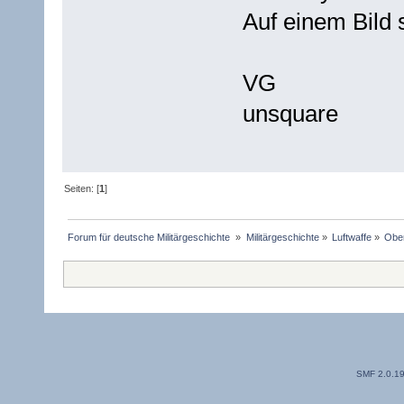
Auf einem Bild 
VG
unsquare
Seiten: [
1
]
Forum für deutsche Militärgeschichte 
»
Militärgeschichte
»
Luftwaffe
»
Ober
SMF 2.0.1