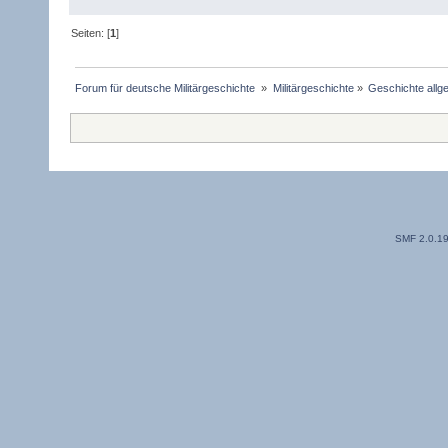
Seiten: [
1
]
Forum für deutsche Militärgeschichte 
»
Militärgeschichte
»
Geschichte allg
SMF 2.0.1