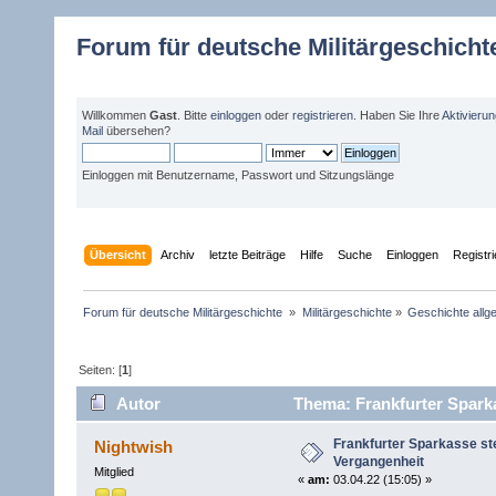
Forum für deutsche Militärgeschicht
Willkommen
Gast
. Bitte
einloggen
oder
registrieren
. Haben Sie Ihre
Aktivieru
Mail
übersehen?
Einloggen mit Benutzername, Passwort und Sitzungslänge
Übersicht
Archiv
letzte Beiträge
Hilfe
Suche
Einloggen
Registr
Forum für deutsche Militärgeschichte 
»
Militärgeschichte
»
Geschichte allg
Seiten: [
1
]
Autor
Thema: Frankfurter Sparkas
Frankfurter Sparkasse stel
Nightwish
Vergangenheit
Mitglied
«
am:
03.04.22 (15:05) »