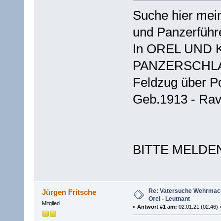
Suche hier mei
und Panzerführe
In OREL UND
PANZERSCHLA
Feldzug über P
Geb.1913 - Ra
BITTE MELDEN-
Re: Vatersuche Wehrmach
Jürgen Fritsche
Orel - Leutnant
Mitglied
«
Antwort #1 am:
02.01.21 (02:46) 