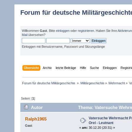
Forum für deutsche Militärgeschicht
Willkommen
Gast
. Bitte
einloggen
oder
registrieren
. Haben Sie Ihre
Aktivieru
Mail
übersehen?
Einloggen mit Benutzername, Passwort und Sitzungslänge
Übersicht
Archiv
letzte Beiträge
Hilfe
Suche
Einloggen
Registr
Forum für deutsche Militärgeschichte 
»
Militärgeschichte
»
Wehrmacht
»
V
Seiten: [
1
]
Autor
Thema: Vatersuche Wehrma
Vatersuche Wehrmacht Pa
Ralph1965
Orel - Leutnant
Gast
«
am:
30.12.20 (20:31) »