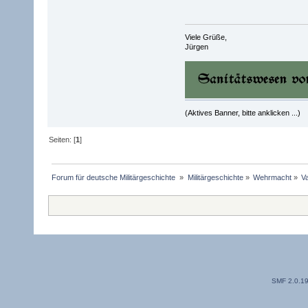
Viele Grüße,
Jürgen
(Aktives Banner, bitte anklicken ...)
Seiten: [
1
]
Forum für deutsche Militärgeschichte 
»
Militärgeschichte
»
Wehrmacht
»
V
SMF 2.0.1