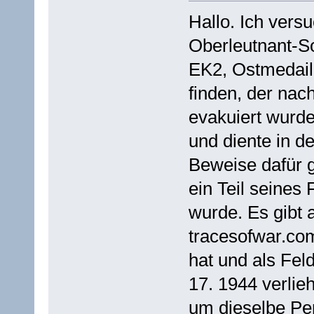
Hallo. Ich vers
Oberleutnant-S
EK2, Ostmedaill
finden, der nac
evakuiert wurd
und diente in d
Beweise dafür 
ein Teil seines
wurde. Es gibt 
tracesofwar.co
hat und als Fe
17. 1944 verlie
um dieselbe Pe