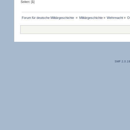
Seiten: [
1
]
Forum für deutsche Militärgeschichte 
»
Militärgeschichte
»
Wehrmacht
»
O
SMF 2.0.1