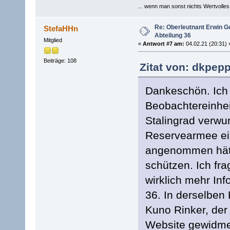
... wenn man sonst nichts Wertvolles [
Re: Oberleutnant Erwin G
StefaHHn
Abteilung 36
Mitglied
«
Antwort #7 am:
04.02.21 (20:31) 
Beiträge: 108
Zitat von: dkpepp
Dankeschön. Ich f
Beobachtereinhei
Stalingrad verwu
Reservearmee ein
angenommen hätt
schützen. Ich fra
wirklich mehr In
36. In derselben 
Kuno Rinker, der 
Website gewidmet,