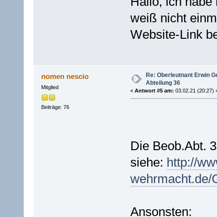
Hallo, ich habe
weiß nicht einma
Website-Link be
Re: Oberleutnant Erwin G
nomen nescio
Abteilung 36
Mitglied
«
Antwort #5 am:
03.02.21 (20:27) 
Beiträge: 76
Die Beob.Abt. 36
siehe:
http://ww
wehrmacht.de/G
Ansonsten: