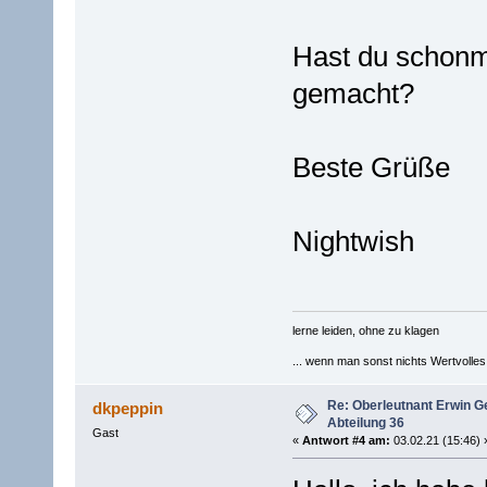
Hast du schonm
gemacht?
Beste Grüße
Nightwish
lerne leiden, ohne zu klagen
... wenn man sonst nichts Wertvolles [
Re: Oberleutnant Erwin G
dkpeppin
Abteilung 36
Gast
«
Antwort #4 am:
03.02.21 (15:46) 