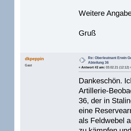
Weitere Angaben
Gruß
Re: Oberleutnant Erwin G
dkpeppin
Abteilung 36
Gast
«
Antwort #2 am:
03.02.21 (12:12) 
Dankeschön. Ich
Artillerie-Beob
36, der in Stal
eine Reservearm
als Feldwebel 
zu kämpfen und 