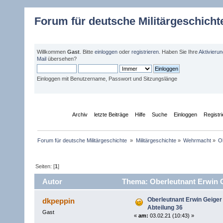
Forum für deutsche Militärgeschicht
Willkommen
Gast
. Bitte
einloggen
oder
registrieren
. Haben Sie Ihre
Aktivieru
Mail
übersehen?
Einloggen mit Benutzername, Passwort und Sitzungslänge
Übersicht
Archiv
letzte Beiträge
Hilfe
Suche
Einloggen
Registr
Forum für deutsche Militärgeschichte 
»
Militärgeschichte
»
Wehrmacht
»
O
Seiten: [
1
]
Autor
Thema: Oberleutnant Erwin G
Oberleutnant Erwin Geiger
dkpeppin
Abteilung 36
Gast
«
am:
03.02.21 (10:43) »