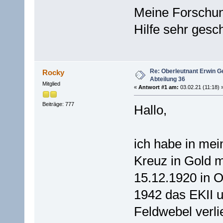
Meine Forschun
Hilfe sehr gesc
Re: Oberleutnant Erwin G
Rocky
Abteilung 36
Mitglied
«
Antwort #1 am:
03.02.21 (11:18) 
Beiträge: 777
Hallo,
ich habe in mei
Kreuz in Gold 
15.12.1920 in O
1942 das EKII 
Feldwebel verli