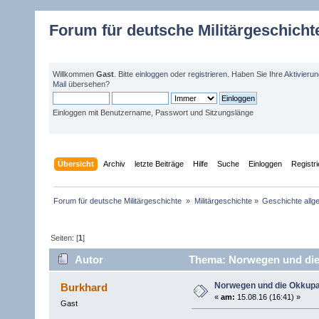
Forum für deutsche Militärgeschicht
Willkommen
Gast
. Bitte
einloggen
oder
registrieren
. Haben Sie Ihre
Aktivieru
Mail
übersehen?
Einloggen mit Benutzername, Passwort und Sitzungslänge
Übersicht
Archiv
letzte Beiträge
Hilfe
Suche
Einloggen
Registr
Forum für deutsche Militärgeschichte 
»
Militärgeschichte
»
Geschichte allg
Seiten: [
1
]
Autor
Thema: Norwegen und die 
Norwegen und die Okkupa
Burkhard
«
am:
15.08.16 (16:41) »
Gast