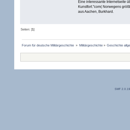
Eine interessante Internetseite ü
Kunstfort."com( Norwegens größ
aus Aachen, Burkhard.
Seiten: [
1
]
Forum für deutsche Militärgeschichte 
»
Militärgeschichte
»
Geschichte allg
SMF 2.0.1