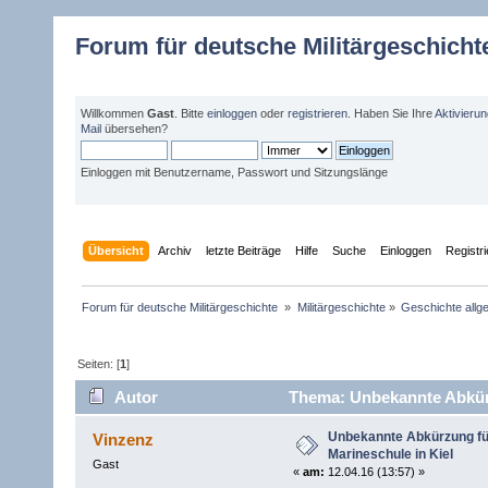
Forum für deutsche Militärgeschicht
Willkommen
Gast
. Bitte
einloggen
oder
registrieren
. Haben Sie Ihre
Aktivieru
Mail
übersehen?
Einloggen mit Benutzername, Passwort und Sitzungslänge
Übersicht
Archiv
letzte Beiträge
Hilfe
Suche
Einloggen
Registr
Forum für deutsche Militärgeschichte 
»
Militärgeschichte
»
Geschichte allg
Seiten: [
1
]
Autor
Thema: Unbekannte Abkürzu
Unbekannte Abkürzung fü
Vinzenz
Marineschule in Kiel
Gast
«
am:
12.04.16 (13:57) »