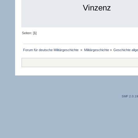
Vinzenz
Seiten: [
1
]
Forum für deutsche Militärgeschichte 
»
Militärgeschichte
»
Geschichte allg
SMF 2.0.1