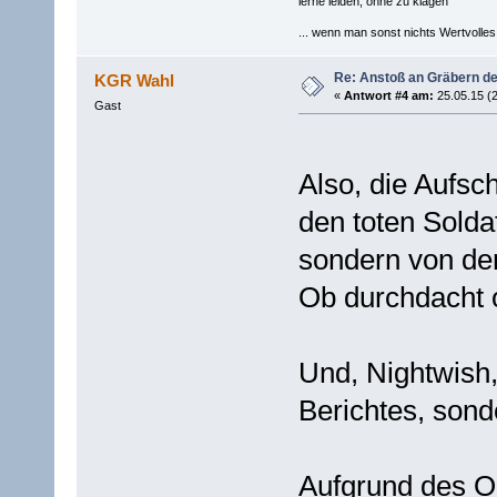
lerne leiden, ohne zu klagen
... wenn man sonst nichts Wertvolles [
Re: Anstoß an Gräbern de
KGR Wahl
«
Antwort #4 am:
25.05.15 (2
Gast
Also, die Aufsc
den toten Solda
sondern von de
Ob durchdacht o
Und, Nightwish,
Berichtes, sond
Aufgrund des Or