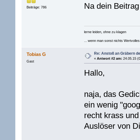
Na dein Beitrag
Beiträge: 786
lerne leiden, ohne zu klagen
... wenn man sonst nichts Wertvolles [
Re: Anstoß an Gräbern de
Tobias G
«
Antwort #2 am:
24.05.15 (0
Gast
Hallo,
naja, das Gedi
ein wenig "googl
recht krass un
Auslöser von D