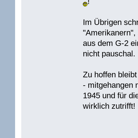
!
Im Übrigen schr
"Amerikanern", 
aus dem G-2 ei
nicht pauschal.
Zu hoffen bleib
- mitgehangen n
1945 und für di
wirklich zutrifft!