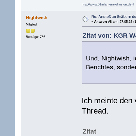
http://www.61infanterie-division.de.tl
Re: Anstoß an Gräbern de
Nightwish
«
Antwort #8 am:
27.05.15 (1
Mitglied
Zitat von: KGR W
Beiträge: 786
Und, Nightwish, i
Berichtes, sonder
Ich meinte den 
Thread.
Zitat