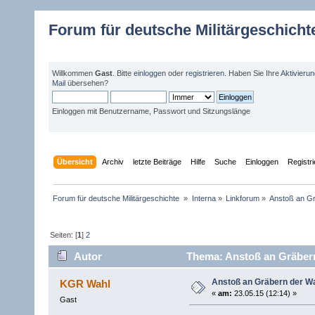
Forum für deutsche Militärgeschicht
Willkommen
Gast
. Bitte
einloggen
oder
registrieren
. Haben Sie Ihre
Aktivieru
Mail
übersehen?
Einloggen mit Benutzername, Passwort und Sitzungslänge
Übersicht
Archiv
letzte Beiträge
Hilfe
Suche
Einloggen
Registr
Forum für deutsche Militärgeschichte 
»
Interna
»
Linkforum
»
Anstoß an Gr
Seiten: [
1
]
2
Autor
Thema: Anstoß an Gräbern
Anstoß an Gräbern der Wa
KGR Wahl
«
am:
23.05.15 (12:14) »
Gast