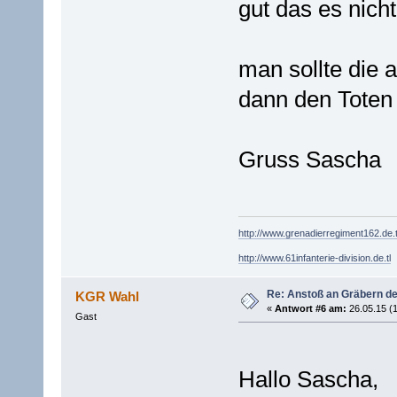
gut das es nich
man sollte die 
dann den Toten 
Gruss Sascha
http://www.grenadierregiment162.de.t
http://www.61infanterie-division.de.tl
Re: Anstoß an Gräbern de
KGR Wahl
«
Antwort #6 am:
26.05.15 (1
Gast
Hallo Sascha,