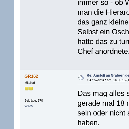
immer so - ob 
man die Hierar
das ganz kleine
Selbst ein Osc
hatte das zu tu
Chef anordnete
Re: Anstoß an Gräbern de
GR162
«
Antwort #7 am:
26.05.15 (1
Mitglied
Das mag alles s
Beiträge: 570
gerade mal 18 
WWW
sein oder nicht
haben.