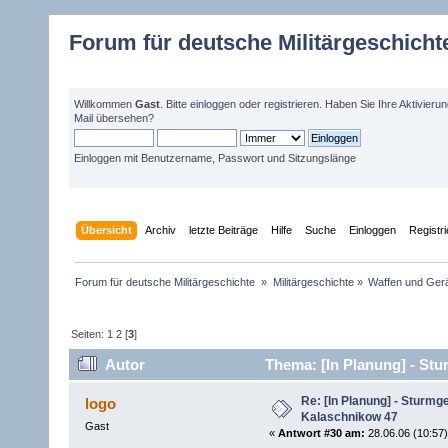
Forum für deutsche Militärgeschicht
Willkommen
Gast
. Bitte
einloggen
oder
registrieren
. Haben Sie Ihre
Aktivieru
Mail
übersehen?
Einloggen mit Benutzername, Passwort und Sitzungslänge
Übersicht
Archiv
letzte Beiträge
Hilfe
Suche
Einloggen
Registr
Forum für deutsche Militärgeschichte 
»
Militärgeschichte
»
Waffen und Gerä
Seiten:
1
2
[
3
]
Autor
Thema: [In Planung] - St
Re: [In Planung] - Sturmg
logo
Kalaschnikow 47
Gast
«
Antwort #30 am:
28.06.06 (10:57)