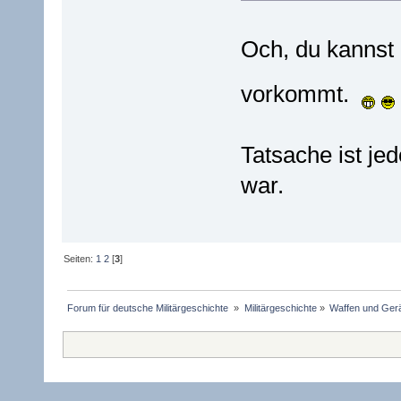
Och, du kannst 
vorkommt.
Tatsache ist je
war.
Seiten:
1
2
[
3
]
Forum für deutsche Militärgeschichte 
»
Militärgeschichte
»
Waffen und Gerä