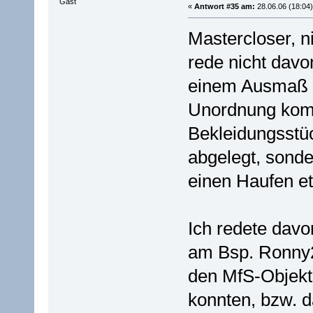
Gast
«
Antwort #35 am:
28.06.06 (18:04)
Mastercloser, ni
rede nicht davo
einem Ausmaß n
Unordnung komm
Bekleidungsstüc
abgelegt, sonder
einen Haufen et
Ich redete davo
am Bsp. Ronny22
den MfS-Objekt
konnten, bzw. d