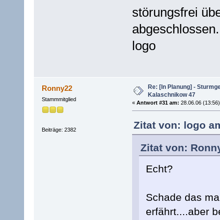
störungsfrei üb
abgeschlossen.
logo
Re: [In Planung] - Sturmg
Ronny22
Kalaschnikow 47
Stammmitglied
«
Antwort #31 am:
28.06.06 (13:56)
Zitat von: logo a
Beiträge: 2382
Zitat von: Ronn
Echt?
Schade das man
erfährt....aber