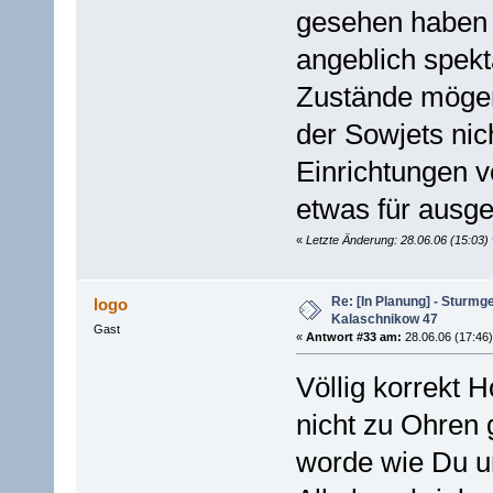
gesehen haben 
angeblich spekt
Zustände mögen
der Sowjets nich
Einrichtungen v
etwas für ausg
«
Letzte Änderung: 28.06.06 (15:03)
Re: [In Planung] - Sturmg
logo
Kalaschnikow 47
Gast
«
Antwort #33 am:
28.06.06 (17:46)
Völlig korrekt H
nicht zu Ohren 
worde wie Du u