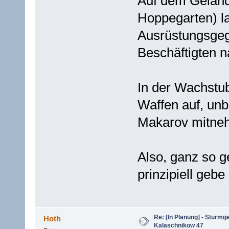
Auf dem Gelände
Hoppegarten) l
Ausrüstungsgeg
Beschäftigten n
In der Wachstu
Waffen auf, unb
Makarov mitne
Also, ganz so g
prinzipiell gebe 
Re: [In Planung] - Sturmg
Hoth
Kalaschnikow 47