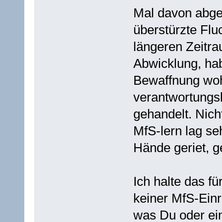
Mal davon abge
überstürzte Flu
längeren Zeitr
Abwicklung, ha
Bewaffnung wohl
verantwortungsb
gehandelt. Nich
MfS-lern lag seh
Hände geriet, g
Ich halte das fü
keiner MfS-Einr
was Du oder ein