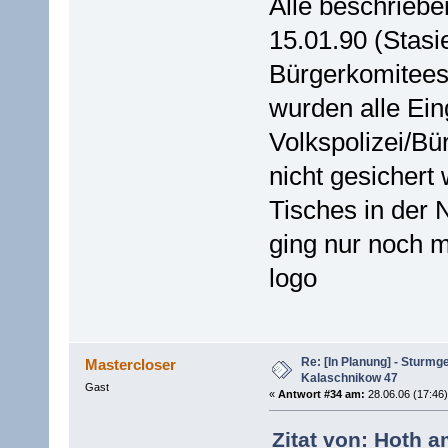
Alle beschrieb
15.01.90 (Stasi
Bürgerkomitees
wurden alle Ei
Volkspolizei/Bü
nicht gesichert
Tisches in der 
ging nur noch m
logo
Re: [In Planung] - Sturmg
Mastercloser
Kalaschnikow 47
Gast
«
Antwort #34 am:
28.06.06 (17:46)
Zitat von: Hoth a