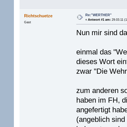
Re:"WERTHER"
Richtschuetze
«
Antwort #1 am:
29.03.11 (1
Gast
Nun mir sind da
einmal das "We
dieses Wort ein
zwar "Die Wehr
zum anderen so
haben im FH, di
angefertigt hab
(angeblich sin