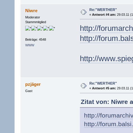
Re:"WERTHER"
Niwre
«
Antwort #4 am:
29.03.11 (1
Moderator
Stammmitglied
http://forumarc
http://forum.ba
Beiträge: 4548
WWW
http://www.spie
Re:"WERTHER"
pzjäger
«
Antwort #5 am:
29.03.11 (1
Gast
Zitat von: Niwre 
http://forumarch
http://forum.bals