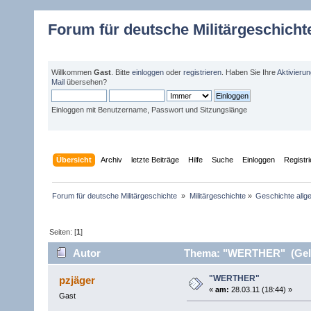
Forum für deutsche Militärgeschicht
Willkommen
Gast
. Bitte
einloggen
oder
registrieren
. Haben Sie Ihre
Aktivieru
Mail
übersehen?
Einloggen mit Benutzername, Passwort und Sitzungslänge
Übersicht
Archiv
letzte Beiträge
Hilfe
Suche
Einloggen
Registr
Forum für deutsche Militärgeschichte 
»
Militärgeschichte
»
Geschichte allg
Seiten: [
1
]
Autor
Thema: "WERTHER" (Gele
"WERTHER"
pzjäger
«
am:
28.03.11 (18:44) »
Gast