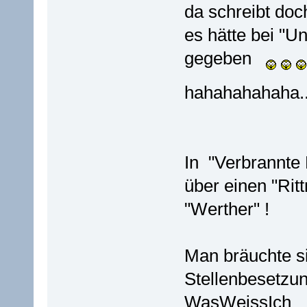
da schreibt doc
es hätte bei "U
gegeben
hahahahahaha....
In "Verbrannte 
über einen "Ri
"Werther" !
Man bräuchte sic
Stellenbesetzu
WasWeissIch