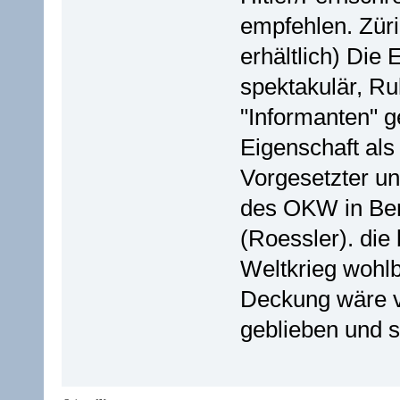
empfehlen. Zür
erhältlich) Die
spektakulär, R
"Informanten" g
Eigenschaft als
Vorgesetzter u
des OKW in Berl
(Roessler). die
Weltkrieg wohlb
Deckung wäre v
geblieben und s