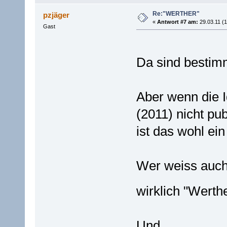
Re:"WERTHER"
pzjäger
«
Antwort #7 am:
29.03.11 (1
Gast
Da sind bestim
Aber wenn die I
(2011) nicht pu
ist das wohl ei
Wer weiss auch 
wirklich "Werth
Und,