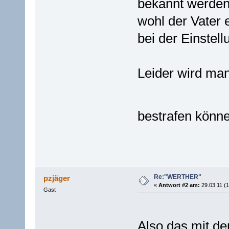
bekannt werden 
wohl der Vater 
bei der Einstel
Leider wird man
bestrafen könn
Re:"WERTHER"
pzjäger
«
Antwort #2 am:
29.03.11 (1
Gast
Also das mit d