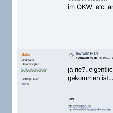
im OKW, etc. 
Re:"WERTHER"
Balsi
«
Antwort #6 am:
29.03.11 (1
Moderator
Stammmitglied
ja ne?..eigentl
gekommen ist.
Beiträge: 6623
WWW
Balsi
http://www.Balsi.de
http://www.50-infanterie-division.de/