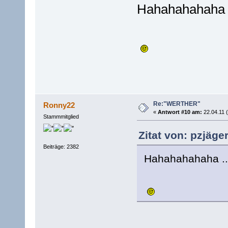
Hahahahahaha .....
Re:"WERTHER"
Ronny22
«
Antwort #10 am:
22.04.11 (
Stammmitglied
Zitat von: pzjäge
Beiträge: 2382
Hahahahahaha .......