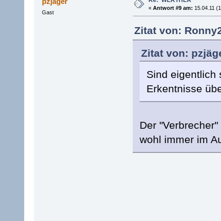
Re:"WERTHER"
pzjäger
«
Antwort #9 am:
15.04.11 (1
Gast
Zitat von: Ronny2
Zitat von: pzjäg
Sind eigentlic
Erkentnisse üb
Der "Verbrecher" g
wohl immer im Au