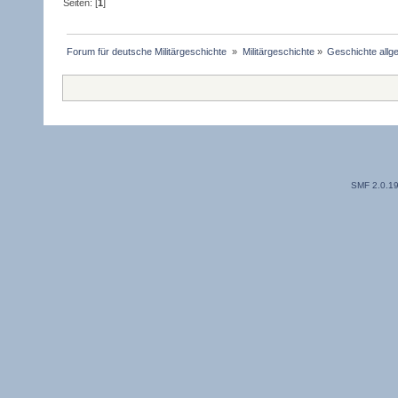
Seiten: [
1
]
Forum für deutsche Militärgeschichte 
»
Militärgeschichte
»
Geschichte allg
SMF 2.0.1