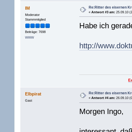
Re:Ritter des eisernen K
IM
«
Antwort #3 am:
25.09.10 (2
Moderator
Stammmitglied
Habe ich gerad
Beiträge: 7698
WWW
http://www.dokt
E
Re:Ritter des eisernen K
Elbpirat
«
Antwort #4 am:
26.09.10 (0
Gast
Morgen Ingo,
interessant, da