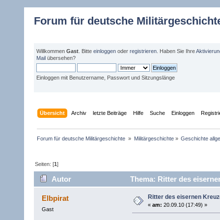
Forum für deutsche Militärgeschicht
Willkommen
Gast
. Bitte
einloggen
oder
registrieren
. Haben Sie Ihre
Aktivieru
Mail
übersehen?
Einloggen mit Benutzername, Passwort und Sitzungslänge
Übersicht
Archiv
letzte Beiträge
Hilfe
Suche
Einloggen
Registr
Forum für deutsche Militärgeschichte 
»
Militärgeschichte
»
Geschichte allg
Seiten: [
1
]
Autor
Thema: Ritter des eiserne
Ritter des eisernen Kreu
Elbpirat
«
am:
20.09.10 (17:49) »
Gast