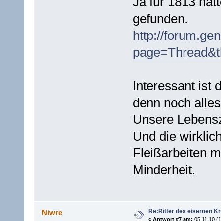
Ja für 1813 hat
gefunden.
http://forum.ge
page=Thread&t
Interessant ist
denn noch alles
Unsere Lebensze
Und die wirklich
Fleißarbeiten ma
Minderheit.
Re:Ritter des eisernen K
Niwre
«
Antwort #7 am:
05.11.10 (1