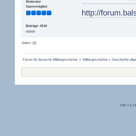
Moderator
Stammmitglied
http://forum.ba
Beiträge: 4548
WWW
Seiten: [
1
]
Forum für deutsche Militärgeschichte 
»
Militärgeschichte
»
Geschichte allg
SMF 2.0.1