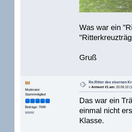
Was war ein "Ri
"Ritterkreuzträg
Gruß
Re:Ritter des eisernen K
IM
«
Antwort #1 am:
20.09.10 (1
Moderator
Stammmitglied
Das war ein Trä
Beiträge: 7698
einmal nicht ers
WWW
Klasse.