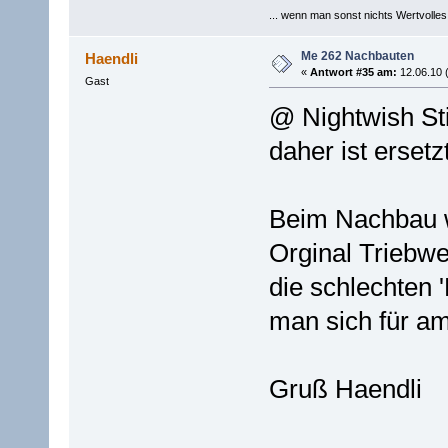
... wenn man sonst nichts Wertvolles [
Me 262 Nachbauten
Haendli
«
Antwort #35 am:
12.06.10 
Gast
@ Nightwish St
daher ist ersetzt
Beim Nachbau w
Orginal Triebw
die schlechten 
man sich für am
Gruß Haendli