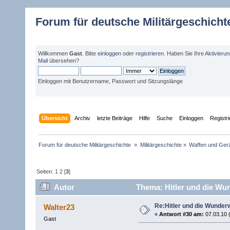
Forum für deutsche Militärgeschicht
Willkommen
Gast
. Bitte
einloggen
oder
registrieren
. Haben Sie Ihre
Aktivieru
Mail
übersehen?
Einloggen mit Benutzername, Passwort und Sitzungslänge
Übersicht
Archiv
letzte Beiträge
Hilfe
Suche
Einloggen
Registr
Forum für deutsche Militärgeschichte 
»
Militärgeschichte
»
Waffen und Gerä
Seiten:
1
2
[
3
]
Autor
Thema: Hitler und die Wu
Re:Hitler und die Wunder
Walter23
«
Antwort #30 am:
07.03.10 
Gast