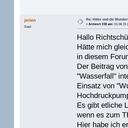
Re: Hitler und die Wunde
jerten
«
Antwort #38 am:
01.06.15 
Gast
Hallo Richtschü
Hätte mich glei
in diesem Foru
Der Beitrag von
"Wasserfall" in
Einsatz von "W
Hochdruckpumpe
Es gibt etliche 
wenn es zum T
Hier habe ich 