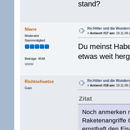
stand?
Re:Hitler und die Wunder
Niwre
«
Antwort #17 am:
19.11.09 (
Moderator
Stammmitglied
Du meinst Haber
etwas weit herg
Beiträge: 4548
WWW
Re:Hitler und die Wunder
Richtschuetze
«
Antwort #18 am:
19.11.09 (
Gast
Zitat
Noch anmerken m
Raketenangriffe C
ernsthaft den Ei