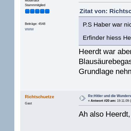
Moderator
Stammmitglied
Zitat von: Richts
P.S Haber war nic
Beiträge: 4548
WWW
Erfinder hiess He
Heerdt war abe
Blausäurebegas
Grundlage neh
Re:Hitler und die Wunder
Richtschuetze
«
Antwort #20 am:
19.11.09 (
Gast
Ah also Heerdt,