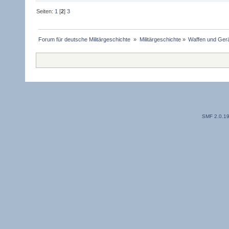
Seiten:
1
[
2
]
3
Forum für deutsche Militärgeschichte 
»
Militärgeschichte
»
Waffen und Gerä
SMF 2.0.1