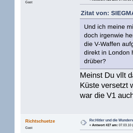
Gast
Zitat von: SIEGM
Und ich meine mi
doch irgenwie he
die V-Waffen auf
direkt in London
drüber?
Meinst Du vllt 
Küste versetzt
war die V1 auc
Re:Hitler und die Wunder
Richtschuetze
«
Antwort #27 am:
07.03.10 
Gast