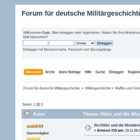
Forum für deutsche Militärgeschicht
Willkommen
Gast
. Bitte
einloggen
oder
registrieren
. Haben Sie Ihre
Aktivieru
Mail
übersehen?
Einloggen mit Benutzername, Passwort und Sitzungslänge
Übersicht
Archiv
letzte Beiträge
Hilfe
Suche
Einloggen
Registr
Forum für deutsche Militärgeschichte 
»
Militärgeschichte
»
Waffen und Gerä
Seiten:
1
[
2
]
3
Autor
Thema: Hitler und die Wu
Re:Hitler und die Wunder
waldi44
«
Antwort #15 am:
19.11.09 (
Stammmitglied