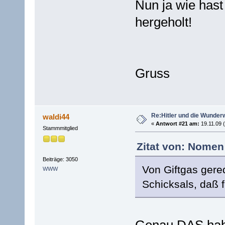
Nun ja wie hast
hergeholt!
Gruss
Re:Hitler und die Wunder
waldi44
«
Antwort #21 am:
19.11.09 (
Stammmitglied
Zitat von: Nomen
Beiträge: 3050
Von Giftgas gerede
WWW
Schicksals, daß 