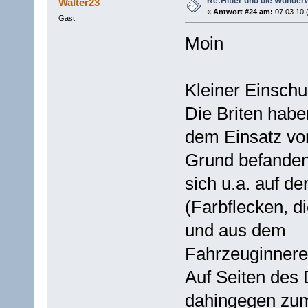
Re:Hitler und die Wunder
Walter23
«
Antwort #24 am:
07.03.10 
Gast
Moin
Kleiner Einschu
Die Briten hab
dem Einsatz vo
Grund befande
sich u.a. auf d
(Farbflecken, d
und aus dem
Fahrzeuginnere
Auf Seiten des
dahingegen zum