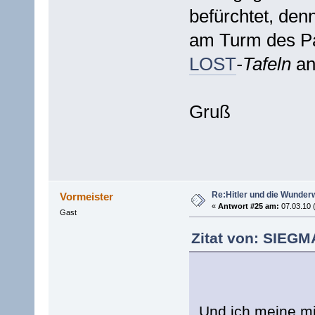
befürchtet, den
am Turm des Pa
LOST
-Tafeln
an
Gruß
Re:Hitler und die Wunder
Vormeister
«
Antwort #25 am:
07.03.10 
Gast
Zitat von: SIEGM
Und ich meine mi