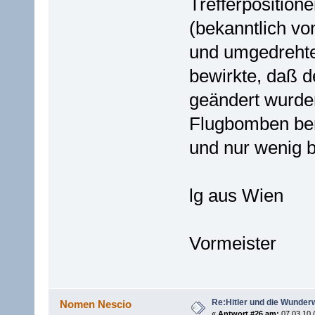
Trefferposition
(bekanntlich vo
und umgedrehte
bewirkte, daß d
geändert wurden
Flugbomben ber
und nur wenig b
lg aus Wien
Vormeister
Re:Hitler und die Wunder
Nomen Nescio
«
Antwort #26 am:
07.03.10 