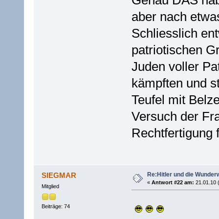
Genau DAS habe 
aber nach etwas
Schliesslich en
patriotischen G
Juden voller Pa
kämpften und st
Teufel mit Belz
Versuch der Fr
Rechtfertigung 
Re:Hitler und die Wunder
SIEGMAR
«
Antwort #22 am:
21.01.10 
Mitglied
Beiträge: 74