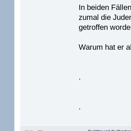
In beiden Fälle
zumal die Jude
getroffen word
Warum hat er a
.
.