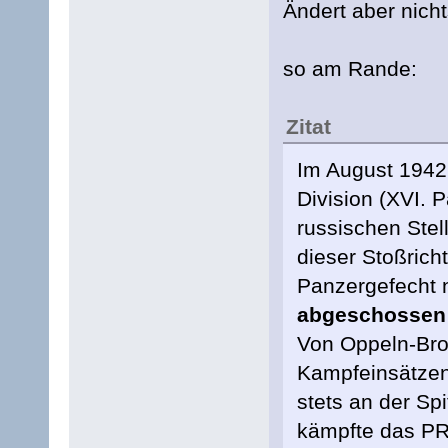
Ändert aber nich
so am Rande:
Zitat
Im August 1942 
Division (XVI. 
russischen Stel
dieser Stoßrich
Panzergefecht 
abgeschosse
Von Oppeln-Bron
Kampfeinsätzen 
stets an der Sp
kämpfte das PR