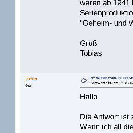
waren ab 1941 b
Serienprodukti
"Geheim- und W
Gruß
Tobias
Re: Wunderwaffen und Sieg
jerten
«
Antwort #101 am:
30.05.15
Gast
Hallo
Die Antwort ist z
Wenn ich all d