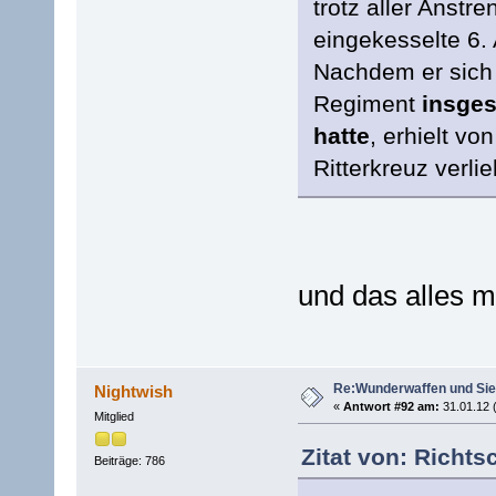
trotz aller Anstr
eingekesselte 6.
Nachdem er sich 
Regiment
insges
hatte
, erhielt v
Ritterkreuz verli
und das alles mit
Re:Wunderwaffen und Sieg
Nightwish
«
Antwort #92 am:
31.01.12 
Mitglied
Zitat von: Richts
Beiträge: 786