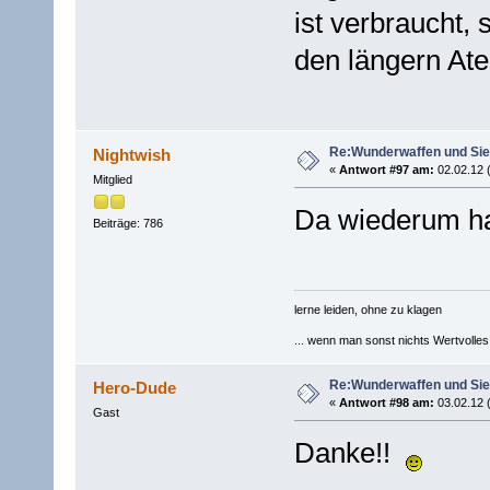
ist verbraucht, 
den längern A
Re:Wunderwaffen und Sieg
Nightwish
«
Antwort #97 am:
02.02.12 
Mitglied
Da wiederum ha
Beiträge: 786
lerne leiden, ohne zu klagen
... wenn man sonst nichts Wertvolles [
Re:Wunderwaffen und Sieg
Hero-Dude
«
Antwort #98 am:
03.02.12 
Gast
Danke!!