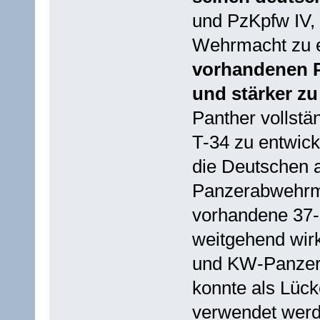
und PzKpfw IV, 
Wehrmacht zu e
vorhandenen P
und stärker z
Panther vollst
T-34 zu entwic
die Deutschen a
Panzerabwehrmit
vorhandene 37
weitgehend wir
und KW-Panzer 
konnte als Lück
verwendet werde