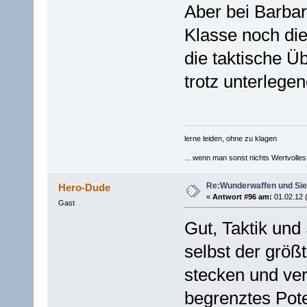
Aber bei Barba
Klasse noch di
die taktische Ü
trotz unterleg
lerne leiden, ohne zu klagen
... wenn man sonst nichts Wertvolles [
Re:Wunderwaffen und Sieg
Hero-Dude
«
Antwort #96 am:
01.02.12 
Gast
Gut, Taktik und 
selbst der größ
stecken und ver
begrenztes Pot