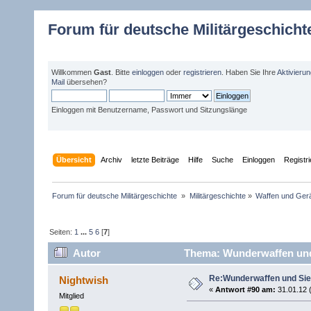
Forum für deutsche Militärgeschicht
Willkommen
Gast
. Bitte
einloggen
oder
registrieren
. Haben Sie Ihre
Aktivieru
Mail
übersehen?
Einloggen mit Benutzername, Passwort und Sitzungslänge
Übersicht
Archiv
letzte Beiträge
Hilfe
Suche
Einloggen
Registr
Forum für deutsche Militärgeschichte 
»
Militärgeschichte
»
Waffen und Gerä
Seiten:
1
...
5
6
[
7
]
Autor
Thema: Wunderwaffen und S
Re:Wunderwaffen und Sieg
Nightwish
«
Antwort #90 am:
31.01.12 
Mitglied