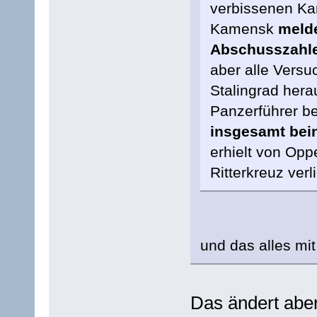
verbissenen Kam
Kamensk
meld
Abschusszahl
aber alle Versu
Stalingrad her
Panzerführer b
insgesamt bein
erhielt von Opp
Ritterkreuz verl
und das alles mit 
Das ändert abe