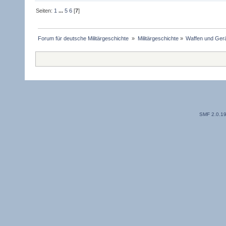
Seiten:
1
...
5
6
[
7
]
Forum für deutsche Militärgeschichte 
»
Militärgeschichte
»
Waffen und Gerä
SMF 2.0.1