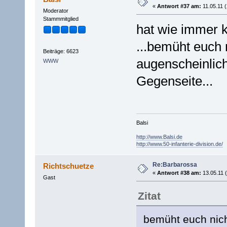
«
Antwort #37 am:
11.05.11 (
Moderator
Stammmitglied
hat wie immer k
...bemüht euch 
Beiträge: 6623
augenscheinlich
WWW
Gegenseite...
Balsi
http://www.Balsi.de
http://www.50-infanterie-division.de/
Re:Barbarossa
Richtschuetze
«
Antwort #38 am:
13.05.11 (
Gast
Zitat
bemüht euch nich