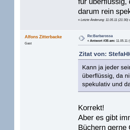
für überflüssig,
darum rein spek
«
Letzte Änderung: 11.05.11 (21:30)
Re:Barbarossa
Alfons Zitterbacke
«
Antwort #35 am:
11.05.11 (
Gast
Zitat von: StefaH
Kann ja jeder sei
überflüssig, da n
spekulativ und da
Korrekt!
Aber es gibt im
Büchern gerne 