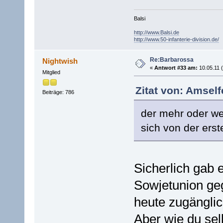
Balsi
http://www.Balsi.de
http://www.50-infanterie-division.de/
Re:Barbarossa
Nightwish
«
Antwort #33 am:
10.05.11 (
Mitglied
Zitat von: Amself
Beiträge: 786
der mehr oder wen
sich von der ers
Sicherlich gab 
Sowjetunion geg
heute zugänglich
Aber wie du sel