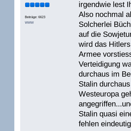
irgendwie lest I
Also nochmal a
Beiträge: 6623
Solcherlei Büch
WWW
auf die Sowjetu
wird das Hitler
Armee vorstiess
Verteidigung wa
durchaus im Ber
Stalin durchaus
Westeuropa geha
angegriffen...u
Stalin quasi ein
fehlen eindeutig