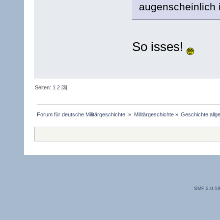
augenscheinlich 
So isses!
Seiten:
1
2
[
3
]
Forum für deutsche Militärgeschichte 
»
Militärgeschichte
»
Geschichte allg
SMF 2.0.1