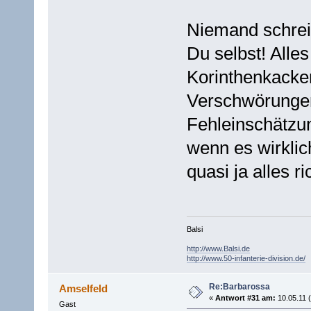
Niemand schreib
Du selbst! Alles
Korinthenkacke
Verschwörunge
Fehleinschätzun
wenn es wirklic
quasi ja alles r
Balsi
http://www.Balsi.de
http://www.50-infanterie-division.de/
Re:Barbarossa
Amselfeld
«
Antwort #31 am:
10.05.11 (
Gast