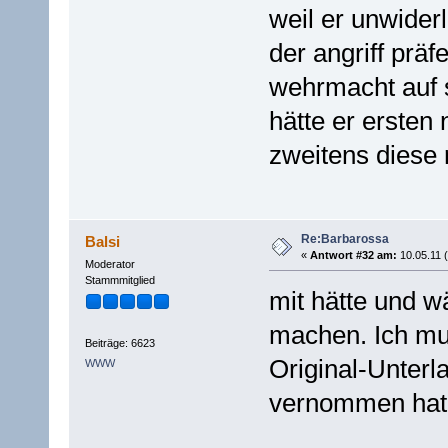
weil er unwider
der angriff präf
wehrmacht auf 
hätte er ersten 
zweitens diese 
Re:Barbarossa
Balsi
«
Antwort #32 am:
10.05.11 (
Moderator
Stammmitglied
mit hätte und w
machen. Ich mu
Beiträge: 6623
Original-Unterl
WWW
vernommen hat