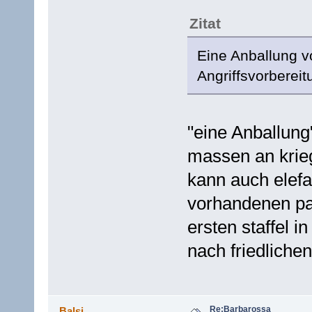
Zitat
Eine Anballung v
Angriffsvorberei
"eine Anballung
massen an krie
kann auch elefa
vorhandenen pa
ersten staffel i
nach friedlich
Re:Barbarossa
Balsi