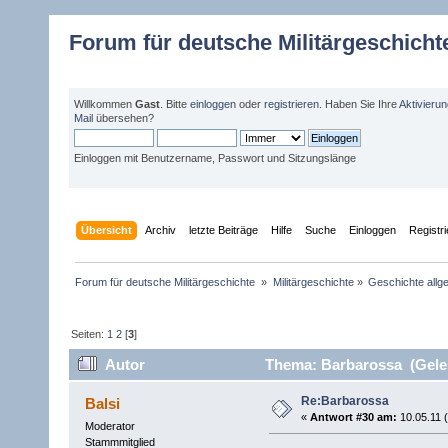
Forum für deutsche Militärgeschicht
Willkommen
Gast
. Bitte
einloggen
oder
registrieren
. Haben Sie Ihre
Aktivieru
Mail
übersehen?
Einloggen mit Benutzername, Passwort und Sitzungslänge
Übersicht
Archiv
letzte Beiträge
Hilfe
Suche
Einloggen
Registr
Forum für deutsche Militärgeschichte 
»
Militärgeschichte
»
Geschichte allg
Seiten:
1
2
[
3
]
Autor
Thema: Barbarossa (Gele
Re:Barbarossa
Balsi
«
Antwort #30 am:
10.05.11 (
Moderator
Stammmitglied