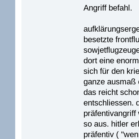
Angriff befahl.
aufklärungsergeb
besetzte frontf
sowjetflugzeuge
dort eine enorm
sich für den kri
ganze ausmaß d
das reicht schon
entschliessen. 
präfentivangriff
so aus. hitler e
präfentiv ( "we