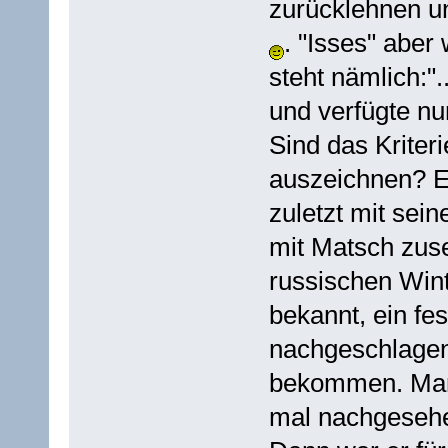
zurücklehnen un
. "Isses" aber
steht nämlich:"
und verfügte nu
Sind das Kriter
auszeichnen? Et
zuletzt mit sein
mit Matsch zuse
russischen Wint
bekannt, ein fe
nachgeschlagen 
bekommen. Man 
mal nachgese