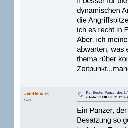
II besser für di
dynamischen Ang
die Angriffspit
ich es recht in
Aber, ich meine
abwarten, was 
thema rüber komm
Zeitpunkt...man
Re: Bester Panzer des 2.
Jan-Hendrik
«
Antwort #10 am:
31.12.07 
Gast
Ein Panzer, der
Besatzung so gu