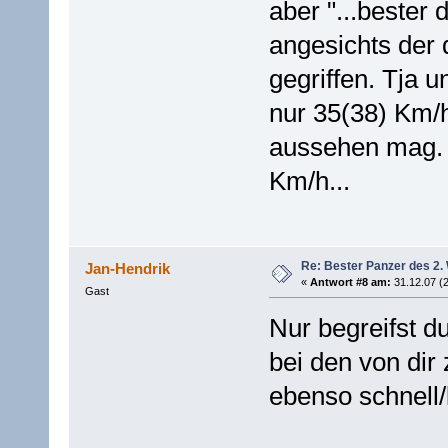
aber "...bester
angesichts der
gegriffen. Tja 
nur 35(38) Km/h
aussehen mag. 
Km/h...
Re: Bester Panzer des 2.
Jan-Hendrik
«
Antwort #8 am:
31.12.07 (2
Gast
Nur begreifst d
bei den von dir 
ebenso schnel