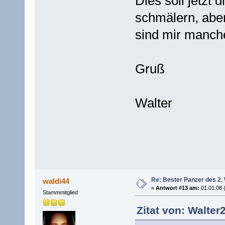
Dies soll jetzt 
schmälern, abe
sind mir manch
Gruß
Walter
Re: Bester Panzer des 2.
waldi44
«
Antwort #13 am:
01.01.08 
Stammmitglied
Zitat von: Walter