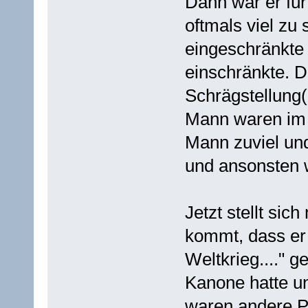
Dann war er fü
oftmals viel zu
eingeschränkte
einschränkte. D
Schrägstellung(
Mann waren im 
Mann zuviel und
und ansonsten w
Jetzt stellt sic
kommt, dass er 
Weltkrieg...." g
Kanone hatte u
waren andere Pa