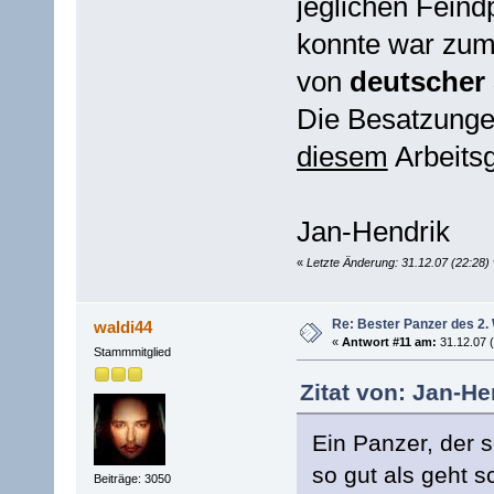
jeglichen Feind
konnte war zum 
von
deutscher 
Die Besatzunge
diesem
Arbeits
Jan-Hendrik
«
Letzte Änderung: 31.12.07 (22:28)
Re: Bester Panzer des 2.
waldi44
«
Antwort #11 am:
31.12.07 (
Stammmitglied
Zitat von: Jan-He
Ein Panzer, der 
so gut als geht 
Beiträge: 3050