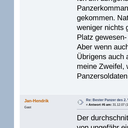
Panzerkommanda
gekommen. Natü
weniger nichts
Platz gewesen- 
Aber wenn auch 
Übrigens auch 
meine Zweifel, 
Panzersoldaten s
Re: Bester Panzer des 2.
Jan-Hendrik
«
Antwort #6 am:
31.12.07 (1
Gast
Der durchschnit
von ungefähr ei