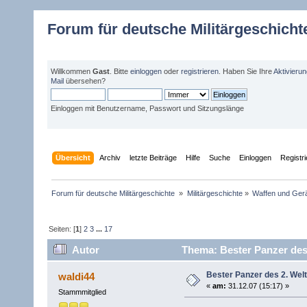
Forum für deutsche Militärgeschicht
Willkommen
Gast
. Bitte
einloggen
oder
registrieren
. Haben Sie Ihre
Aktivieru
Mail
übersehen?
Einloggen mit Benutzername, Passwort und Sitzungslänge
Übersicht
Archiv
letzte Beiträge
Hilfe
Suche
Einloggen
Registr
Forum für deutsche Militärgeschichte 
»
Militärgeschichte
»
Waffen und Gerä
Seiten: [
1
]
2
3
...
17
Autor
Thema: Bester Panzer des 
Bester Panzer des 2. Wel
waldi44
«
am:
31.12.07 (15:17) »
Stammmitglied