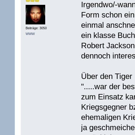
Irgendwo/-wann 
Form schon ein
einmal anschne
Beiträge: 3050
ein klasse Buc
WWW
Robert Jackson
dennoch interess
Über den Tiger I
".....war der b
zum Einsatz ka
Kriegsgegner b
ehemaligen Kri
ja geschmeiche