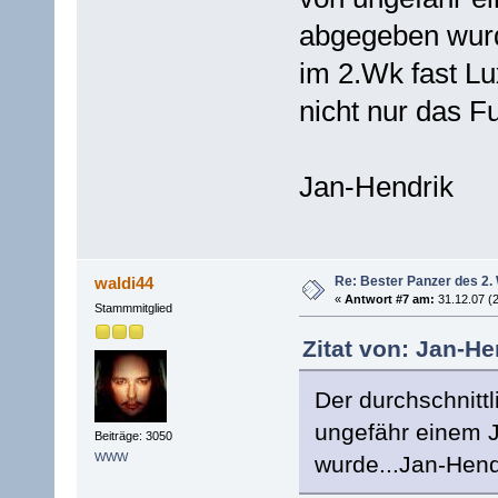
abgegeben wurde
im 2.Wk fast Lu
nicht nur das
Jan-Hendrik
Re: Bester Panzer des 2.
waldi44
«
Antwort #7 am:
31.12.07 (2
Stammmitglied
Zitat von: Jan-He
Der durchschnitt
ungefähr einem J
Beiträge: 3050
WWW
wurde...Jan-Hend