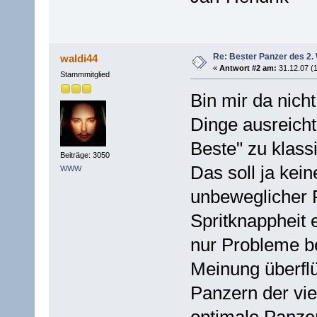
Re: Bester Panzer des 2.
waldi44
«
Antwort #2 am:
31.12.07 (1
Stammmitglied
Bin mir da nicht
Dinge ausreicht
Beste" zu klassi
Beiträge: 3050
Das soll ja kei
WWW
unbeweglicher P
Spritknappheit 
nur Probleme be
Meinung überfl
Panzern der vie
optimale Panze