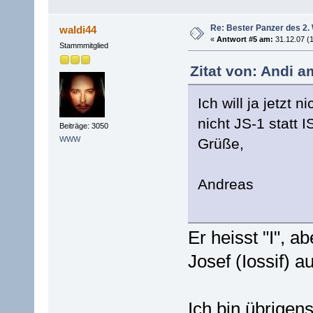
Re: Bester Panzer des 2.
waldi44
«
Antwort #5 am:
31.12.07 (1
Stammmitglied
Zitat von: Andi a
Ich will ja jetzt 
nicht JS-1 statt 
Beiträge: 3050
WWW
Grüße,
Andreas
Er heisst "I", a
Josef (Iossif) a
Ich bin übrigen