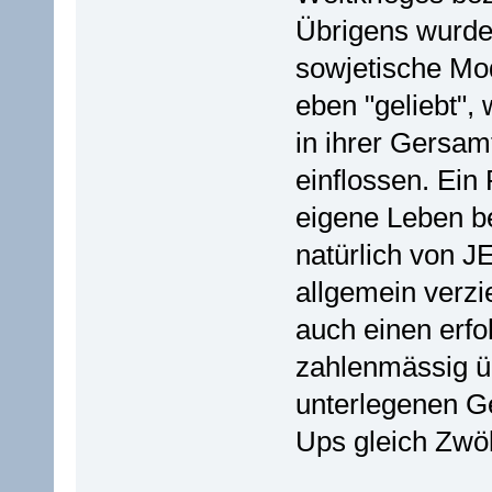
Übrigens wurde
sowjetische Mod
eben "geliebt", 
in ihrer Gersam
einflossen. Ein
eigene Leben b
natürlich von J
allgemein verzi
auch einen erf
zahlenmässig üb
unterlegenen G
Ups gleich Zwölf