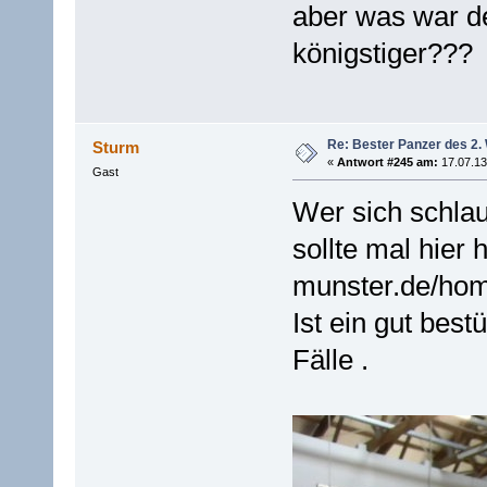
aber was war d
königstiger???
Re: Bester Panzer des 2.
Sturm
«
Antwort #245 am:
17.07.13
Gast
Wer sich schla
sollte mal hier
munster.de/home
Ist ein gut best
Fälle .