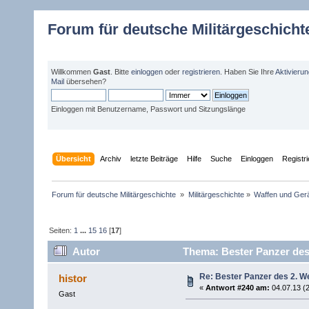
Forum für deutsche Militärgeschicht
Willkommen
Gast
. Bitte
einloggen
oder
registrieren
. Haben Sie Ihre
Aktivieru
Mail
übersehen?
Einloggen mit Benutzername, Passwort und Sitzungslänge
Übersicht
Archiv
letzte Beiträge
Hilfe
Suche
Einloggen
Registr
Forum für deutsche Militärgeschichte 
»
Militärgeschichte
»
Waffen und Gerä
Seiten:
1
...
15
16
[
17
]
Autor
Thema: Bester Panzer des 
Re: Bester Panzer des 2. W
histor
«
Antwort #240 am:
04.07.13 (2
Gast