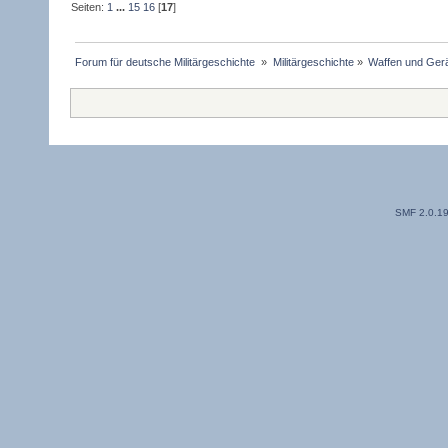
Seiten:
1
...
15
16
[
17
]
Forum für deutsche Militärgeschichte 
»
Militärgeschichte
»
Waffen und Gerä
SMF 2.0.1