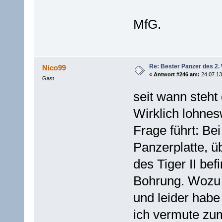
MfG.
Re: Bester Panzer des 2.
Nico99
«
Antwort #246 am:
24.07.13
Gast
seit wann steht
Wirklich lohne
Frage führt: Bei
Panzerplatte, ü
des Tiger II bef
Bohrung. Wozu w
und leider habe
ich vermute zu