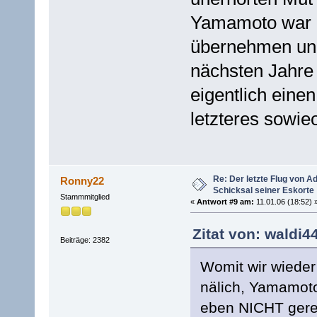
Yamamoto war ni
übernehmen und 
nächsten Jahre
eigentlich eine
letzteres sowie
Re: Der letzte Flug von 
Ronny22
Schicksal seiner Eskorte
Stammmitglied
«
Antwort #9 am:
11.01.06 (18:52) 
Zitat von: waldi4
Beiträge: 2382
Womit wir wieder
nälich, Yamamot
eben NICHT gerei