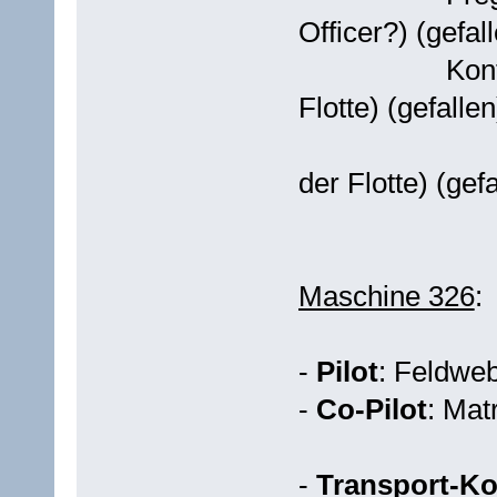
Officer?) (gefal
Konteradmir
Flotte) (gefallen
Konteradm
der Flotte) (gefa
Maschine 326
:
-
Pilot
: Feldweb
-
Co-Pilot
: Mat
-
Transport-K