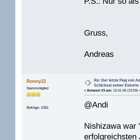
P.S.: Nur so al
Gruss,
Andreas
Re: Der letzte Flug von 
Ronny22
Schicksal seiner Eskorte
Stammmitglied
«
Antwort #3 am:
10.01.06 (23:59) 
@Andi
Beiträge: 2382
Nishizawa war "
erfolgreichsten