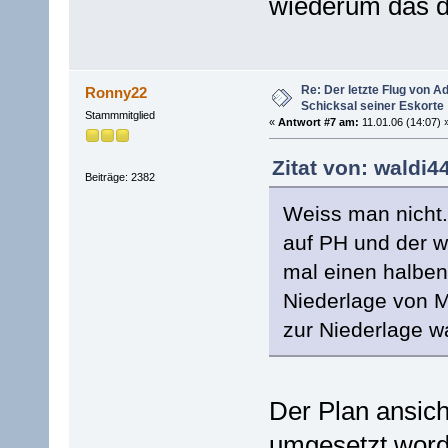
wiederum das di
Re: Der letzte Flug von 
Ronny22
Schicksal seiner Eskorte
Stammmitglied
«
Antwort #7 am:
11.01.06 (14:07) 
Zitat von: waldi4
Beiträge: 2382
Weiss man nicht.
auf PH und der wa
mal einen halben 
Niederlage von M
zur Niederlage w
Der Plan ansich
umgesetzt word