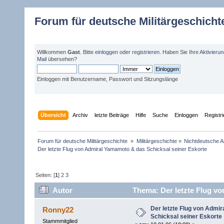
Forum für deutsche Militärgeschicht
Willkommen
Gast
. Bitte
einloggen
oder
registrieren
. Haben Sie Ihre
Aktivieru
Mail
übersehen?
Einloggen mit Benutzername, Passwort und Sitzungslänge
Übersicht
Archiv
letzte Beiträge
Hilfe
Suche
Einloggen
Registr
Forum für deutsche Militärgeschichte 
»
Militärgeschichte
»
Nichtdeutsche A
Der letzte Flug von Admiral Yamamoto & das Schicksal seiner Eskorte
Seiten: [
1
]
2
3
Autor
Thema: Der letzte Flug vo
55581 mal)
Der letzte Flug von Admi
Ronny22
Schicksal seiner Eskorte
Stammmitglied