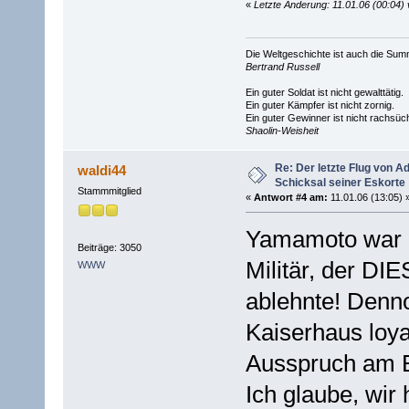
«
Letzte Änderung: 11.01.06 (00:04
Die Weltgeschichte ist auch die S
Bertrand Russell
Ein guter Soldat ist nicht gewalttätig.
Ein guter Kämpfer ist nicht zornig.
Ein guter Gewinner ist nicht rachsüch
Shaolin-Weisheit
Re: Der letzte Flug von 
waldi44
Schicksal seiner Eskorte
Stammmitglied
«
Antwort #4 am:
11.01.06 (13:05) 
Yamamoto war 
Beiträge: 3050
Militär, der DIE
WWW
ablehnte! Denn
Kaiserhaus loya
Ausspruch am E
Ich glaube, wir