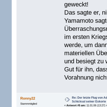
geweckt!
Das sagte er, n
Yamamoto sagte
Überraschungsr
im ersten Krieg
werde, um dann
materiellen Übe
und besiegt zu 
Gut für ihn, da
Vorahnung nich
Re: Der letzte Flug von 
Ronny22
Schicksal seiner Eskorte
Stammmitglied
«
Antwort #5 am:
11.01.06 (13:27) 