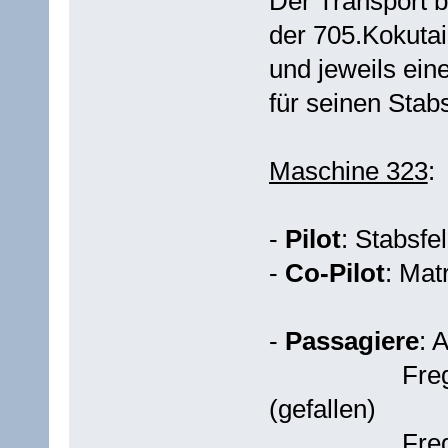
Der Transport b
der 705.Kokutai
und jeweils ein
für seinen Stab
Maschine 323
:
-
Pilot
: Stabsfe
-
Co-Pilot
: Mat
-
Passagiere
: 
Fregattenka
(gefallen)
Fregattenkap