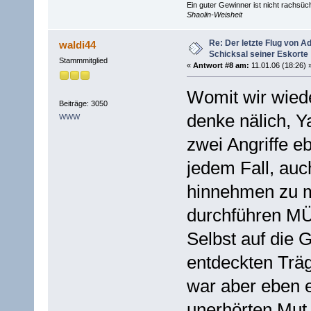
Ein guter Gewinner ist nicht rachsüch
Shaolin-Weisheit
Re: Der letzte Flug von 
waldi44
Schicksal seiner Eskorte
Stammmitglied
«
Antwort #8 am:
11.01.06 (18:26) 
Womit wir wiede
Beiträge: 3050
denke nälich, 
WWW
zwei Angriffe e
jedem Fall, auc
hinnehmen zu mü
durchführen M
Selbst auf die G
entdeckten Träg
war aber eben e
unerhörten Mut 