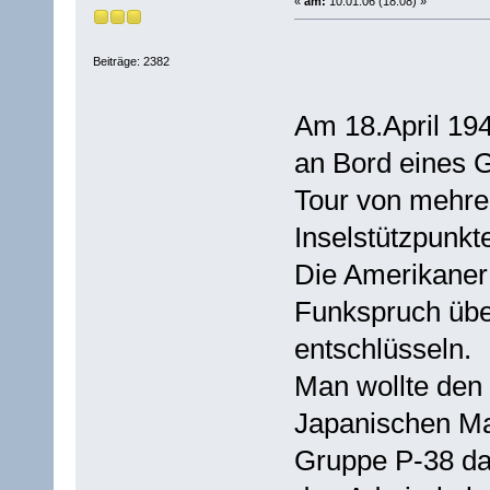
«
am:
10.01.06 (18:08) »
Beiträge: 2382
Am 18.April 19
an Bord eines 
Tour von mehre
Inselstützpunk
Die Amerikaner 
Funkspruch übe
entschlüsseln.
Man wollte den 
Japanischen Ma
Gruppe P-38 da