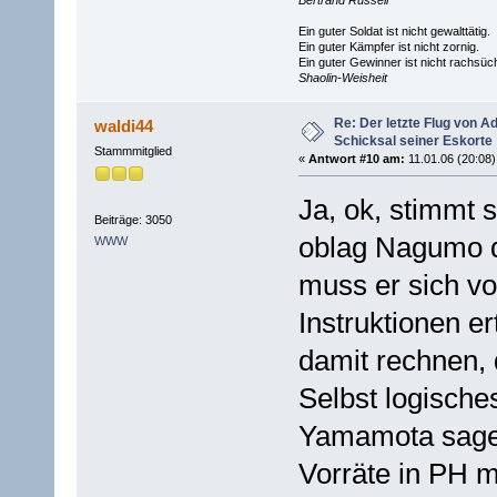
Ein guter Soldat ist nicht gewalttätig.
Ein guter Kämpfer ist nicht zornig.
Ein guter Gewinner ist nicht rachsüch
Shaolin-Weisheit
Re: Der letzte Flug von 
waldi44
Schicksal seiner Eskorte
Stammmitglied
«
Antwort #10 am:
11.01.06 (20:08)
Ja, ok, stimmt 
Beiträge: 3050
oblag Nagumo di
WWW
muss er sich vo
Instruktionen e
damit rechnen, 
Selbst logisch
Yamamota sagen
Vorräte in PH 