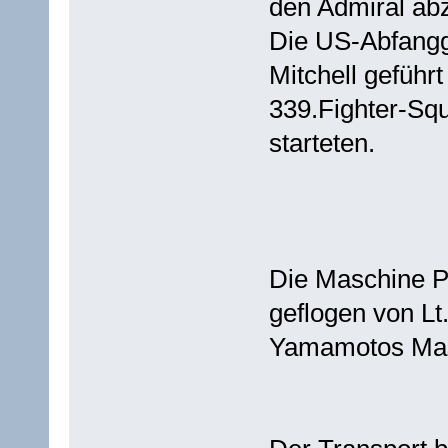
den Admiral ab
Die US-Abfang
Mitchell geführ
339.Fighter-Sq
starteten.
Die Maschine P
geflogen von Lt
Yamamotos Mas