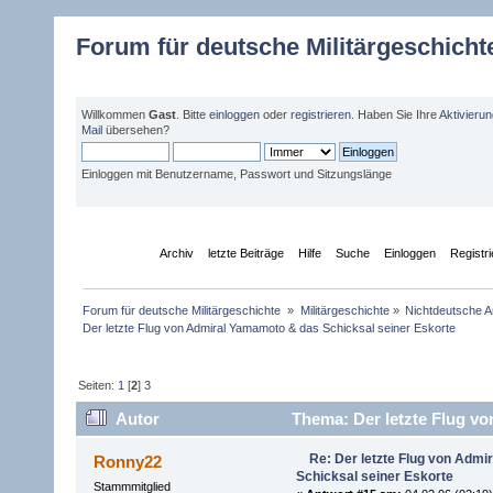
Forum für deutsche Militärgeschicht
Willkommen
Gast
. Bitte
einloggen
oder
registrieren
. Haben Sie Ihre
Aktivieru
Mail
übersehen?
Einloggen mit Benutzername, Passwort und Sitzungslänge
Übersicht
Archiv
letzte Beiträge
Hilfe
Suche
Einloggen
Registr
Forum für deutsche Militärgeschichte 
»
Militärgeschichte
»
Nichtdeutsche A
Der letzte Flug von Admiral Yamamoto & das Schicksal seiner Eskorte
Seiten:
1
[
2
]
3
Autor
Thema: Der letzte Flug vo
55614 mal)
Re: Der letzte Flug von Adm
Ronny22
Schicksal seiner Eskorte
Stammmitglied