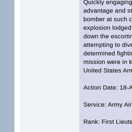
Quickly engaging
advantage and st
bomber at such c
explosion lodged 
down the escorti
attempting to dive
determined fighti
mission were in k
United States Ar
Action Date: 18-
Service: Army Ai
Rank: First Lieut