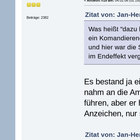
«
Antwort #15 am:
04.02.06 (02:19)
Zitat von: Jan-He
Beiträge: 2382
Was heißt "dazu 
ein Komandierend
und hier war die 
im Endeffekt verg
Es bestand ja ei
nahm an die Am
führen, aber er
Anzeichen, nur 
Zitat von: Jan-He