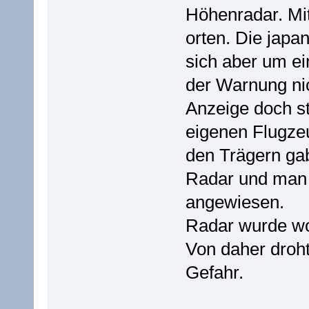
Höhenradar. Mi
orten. Die japa
sich aber um ei
der Warnung nic
Anzeige doch s
eigenen Flugzeu
den Trägern gab
Radar und man w
angewiesen.
Radar wurde woh
Von daher droh
Gefahr.