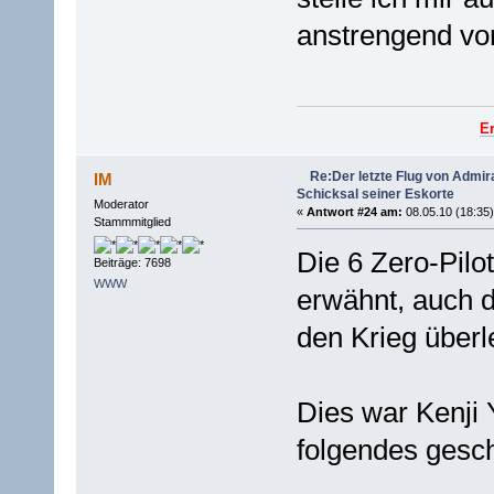
anstrengend vor,
E
Re:Der letzte Flug von Admi
IM
Schicksal seiner Eskorte
Moderator
«
Antwort #24 am:
08.05.10 (18:35)
Stammmitglied
Die 6 Zero-Pilo
Beiträge: 7698
WWW
erwähnt, auch d
den Krieg überl
Dies war Kenji 
folgendes gesch