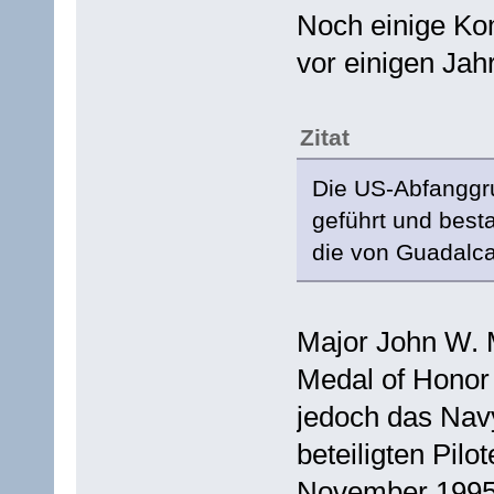
Noch einige Ko
vor einigen Jah
Zitat
Die US-Abfanggr
geführt und best
die von Guadalca
Major John W. M
Medal of Honor
jedoch das Nav
beteiligten Pilo
November 1995