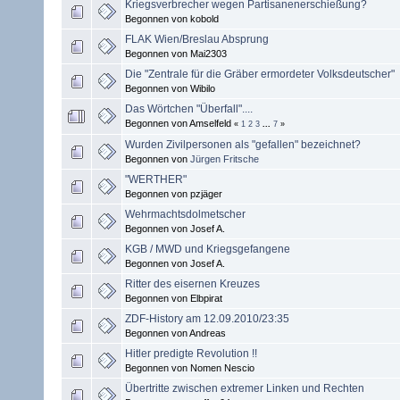
Kriegsverbrecher wegen Partisanenerschießung?
Begonnen von kobold
FLAK Wien/Breslau Absprung
Begonnen von Mai2303
Die "Zentrale für die Gräber ermordeter Volksdeutscher"
Begonnen von Wibilo
Das Wörtchen "Überfall"....
Begonnen von Amselfeld
«
1
2
3
...
7
»
Wurden Zivilpersonen als "gefallen" bezeichnet?
Begonnen von
Jürgen Fritsche
"WERTHER"
Begonnen von pzjäger
Wehrmachtsdolmetscher
Begonnen von Josef A.
KGB / MWD und Kriegsgefangene
Begonnen von Josef A.
Ritter des eisernen Kreuzes
Begonnen von Elbpirat
ZDF-History am 12.09.2010/23:35
Begonnen von Andreas
Hitler predigte Revolution !!
Begonnen von Nomen Nescio
Übertritte zwischen extremer Linken und Rechten