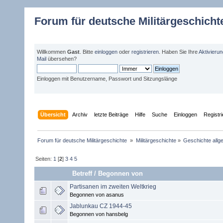
Forum für deutsche Militärgeschicht
Willkommen
Gast
. Bitte
einloggen
oder
registrieren
. Haben Sie Ihre
Aktivieru
Mail
übersehen?
Einloggen mit Benutzername, Passwort und Sitzungslänge
Übersicht
Archiv
letzte Beiträge
Hilfe
Suche
Einloggen
Registr
Forum für deutsche Militärgeschichte 
»
Militärgeschichte
»
Geschichte allg
Seiten:
1
[
2
]
3
4
5
Betreff
/
Begonnen von
Partisanen im zweiten Weltkrieg
Begonnen von asanus
Jablunkau CZ 1944-45
Begonnen von hansbelg