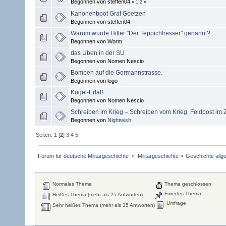
Begonnen von steffen04
«
1
2
»
Kanonenboot Graf Goetzen
Begonnen von steffen04
Warum wurde Hitler "Der Teppichfresser" genannt?
Begonnen von Worm
das Üben in der SU
Begonnen von Nomen Nescio
Bomben auf die Gormannstrasse.
Begonnen von logo
Kugel-Erlaß
Begonnen von Nomen Nescio
Schreiben im Krieg – Schreiben vom Krieg. Feldpost im 
Begonnen von
Nightwish
Seiten:
1
[
2
]
3
4
5
Forum für deutsche Militärgeschichte 
»
Militärgeschichte
»
Geschichte allg
Normales Thema
Thema geschlossen
Fixiertes Thema
Heißes Thema (mehr als 25 Antworten)
Umfrage
Sehr heißes Thema (mehr als 35 Antworten)