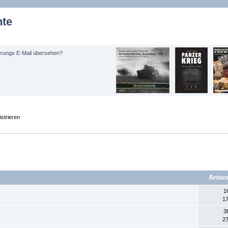
hte
erungs E-Mail
übersehen?
strieren
Antwo
1
17
3
27