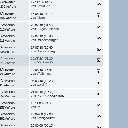
6 Antworten
19.11.10 (10:47)
von
StefaHHn
237 Aufrufe
9 Antworten
13.08.10 (09:14)
von
Niwre
007 Aufrufe
 Antworten
20.07.10 (01:59)
von
Jürgen Fritsche
618 Aufrufe
 Antworten
17.07.10 (16:46)
von Brandenburger
111 Aufrufe
 Antworten
17.07.10 (16:40)
von Brandenburger
438 Aufrufe
 Antworten
12.05.10 (21:19)
von Stahlgewitter
243 Aufrufe
3 Antworten
29.03.10 (17:44)
von
Wolfshund
496 Aufrufe
 Antworten
07.03.10 (15:23)
von
waldi44
415 Aufrufe
 Antworten
21.01.10 (11:36)
von PATRICKBATEMAN
057 Aufrufe
 Antworten
16.11.09 (23:06)
von
IM
157 Aufrufe
 Antworten
15.09.09 (12:03)
von Stahlgewitter
591 Aufrufe
 Antworten
16.08.09 (08:15)