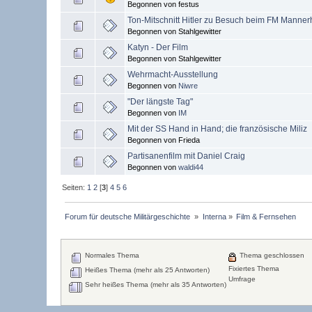
Begonnen von festus
Ton-Mitschnitt Hitler zu Besuch beim FM Manne
Begonnen von Stahlgewitter
Katyn - Der Film
Begonnen von Stahlgewitter
Wehrmacht-Ausstellung
Begonnen von
Niwre
"Der längste Tag"
Begonnen von
IM
Mit der SS Hand in Hand; die französische Miliz
Begonnen von Frieda
Partisanenfilm mit Daniel Craig
Begonnen von
waldi44
Seiten:
1
2
[
3
]
4
5
6
Forum für deutsche Militärgeschichte 
»
Interna
»
Film & Fernsehen
Normales Thema
Thema geschlossen
Fixiertes Thema
Heißes Thema (mehr als 25 Antworten)
Umfrage
Sehr heißes Thema (mehr als 35 Antworten)