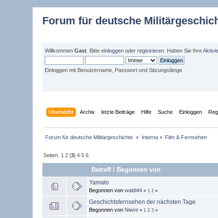
Forum für deutsche Militärgeschic
Willkommen
Gast
. Bitte
einloggen
oder
registrieren
. Haben Sie Ihre
Aktivi
Einloggen mit Benutzername, Passwort und Sitzungslänge
Übersicht
Archiv
letzte Beiträge
Hilfe
Suche
Einloggen
Regi
Forum für deutsche Militärgeschichte 
»
Interna
»
Film & Fernsehen
Seiten:
1
2
[
3
]
4
5
6
Betreff
/
Begonnen von
Yamato
Begonnen von
waldi44
«
1
2
»
Geschichtsfernsehen der nächsten Tage
Begonnen von
Niwre
«
1
2
3
»