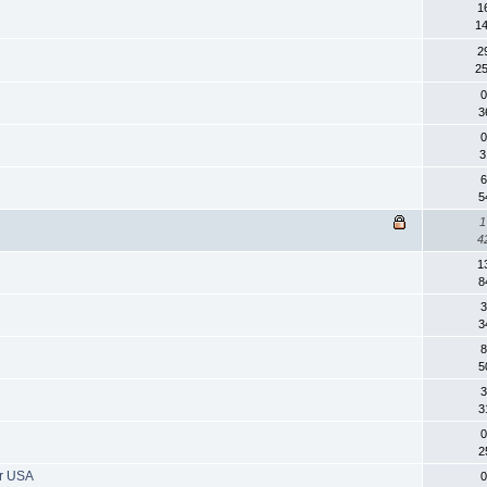
1
14
2
25
0
3
0
3
6
5
1
4
1
8
3
3
8
5
3
3
0
2
er USA
0