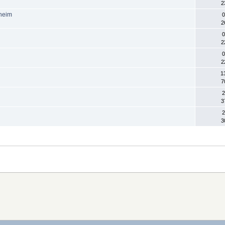
2
rheim
0
2
0
2
0
2
1
7
2
3
2
3