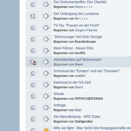
Der Dokumentarfilm: Der Überfall
Begonnen von
Niwre
«
1
2
»
Der Untergang der Lusitania
Begonnen von
IM
«
1
2
»
TV-Tip: "Frauen an der Front"
Begonnen von
Jürgen Fritsche
"Zivilcourage "mit Götz George
Begonnen von Brandenburger
Mein Führer - Neuer Film
Begonnen von hec801
Abschlachten auf Tschechisch
Begonnen von
Niwre
Schicksal der "Emden" und der "Dresden".
Begonnen von
waldi44
Karneval in der NS-Zeit
Begonnen von
Niwre
Shoah
Begonnen von PATRICKBATEMAN
Anfrage
Begonnen von
Balsi
Die Alpenfestung - ARD Doku
Begonnen von Stahlgewitter
Why we fight - War Sells! Die Kriegsgeschäfte d