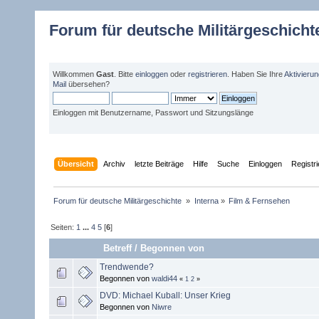
Forum für deutsche Militärgeschicht
Willkommen
Gast
. Bitte
einloggen
oder
registrieren
. Haben Sie Ihre
Aktivieru
Mail
übersehen?
Einloggen mit Benutzername, Passwort und Sitzungslänge
Übersicht
Archiv
letzte Beiträge
Hilfe
Suche
Einloggen
Registr
Forum für deutsche Militärgeschichte 
»
Interna
»
Film & Fernsehen
Seiten:
1
...
4
5
[
6
]
Betreff
/
Begonnen von
Trendwende?
Begonnen von
waldi44
«
1
2
»
DVD: Michael Kuball: Unser Krieg
Begonnen von
Niwre