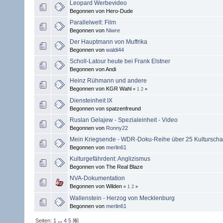
Leopard Werbevideo
Begonnen von Hero-Dude
Parallelwelt: Film
Begonnen von
Niwre
Der Hauptmann von Muffrika
Begonnen von
waldi44
Scholl-Latour heute bei Frank Elstner
Begonnen von Andi
Heinz Rühmann und andere
Begonnen von KGR Wahl
«
1
2
»
Diensteinheit IX
Begonnen von spatzenfreund
Ruslan Gelajew - Spezialeinheit - Video
Begonnen von
Ronny22
Mein Kriegsende - WDR-Doku-Reihe über 25 Kulturscha
Begonnen von
merlin61
Kulturgefährdent: Anglizismus
Begonnen von The Real Blaze
NVA-Dokumentation
Begonnen von Wilden
«
1
2
»
Wallenstein - Herzog von Mecklenburg
Begonnen von
merlin61
Seiten:
1
...
4
5
[
6
]