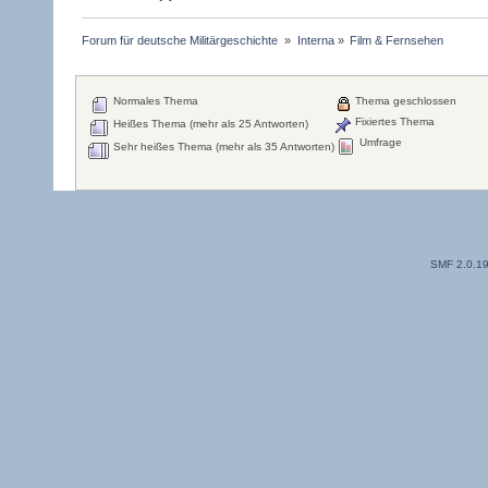
Forum für deutsche Militärgeschichte 
»
Interna
»
Film & Fernsehen
Normales Thema
Thema geschlossen
Fixiertes Thema
Heißes Thema (mehr als 25 Antworten)
Umfrage
Sehr heißes Thema (mehr als 35 Antworten)
SMF 2.0.1