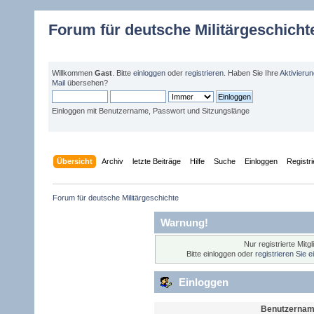
Forum für deutsche Militärgeschicht
Willkommen
Gast
. Bitte
einloggen
oder
registrieren
. Haben Sie Ihre
Aktivieru
Mail
übersehen?
Einloggen mit Benutzername, Passwort und Sitzungslänge
Übersicht
Archiv
letzte Beiträge
Hilfe
Suche
Einloggen
Registr
Forum für deutsche Militärgeschichte 
Warnung!
Nur registrierte Mitg
Bitte einloggen oder
registrieren Sie 
Einloggen
Benutzernam