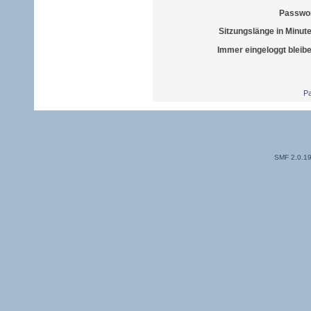
Passwor
Sitzungslänge in Minut
Immer eingeloggt bleib
Pa
SMF 2.0.1