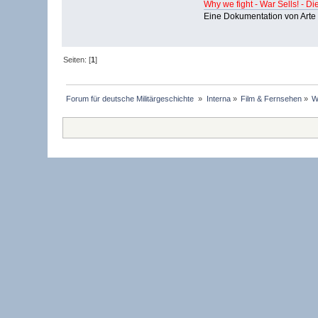
Why we fight - War Sells! - D
Eine Dokumentation von Arte
Seiten: [
1
]
Forum für deutsche Militärgeschichte 
»
Interna
»
Film & Fernsehen
»
W