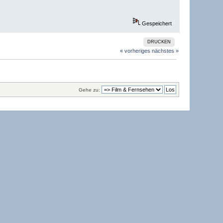
Gespeichert
DRUCKEN
« vorheriges
nächstes »
Gehe zu: