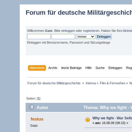
Forum für deutsche Militärgeschic
Willkommen
Gast
. Bitte
einloggen
oder
registrieren
. Haben Sie Ihre
Aktivi
Einloggen mit Benutzername, Passwort und Sitzungslänge
Übersicht
Archiv
letzte Beiträge
Hilfe
Suche
Einloggen
Regi
Forum für deutsche Militärgeschichte 
»
Interna
»
Film & Fernsehen
»
W
Seiten: [
1
]
Autor
Thema: Why we fight - 
Why we fight - War Sel
festus
«
am:
16.08.09 (08:15) »
Gast