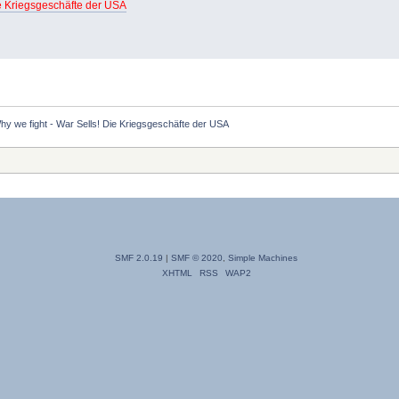
ie Kriegsgeschäfte der USA
hy we fight - War Sells! Die Kriegsgeschäfte der USA
SMF 2.0.19
|
SMF © 2020
,
Simple Machines
XHTML
RSS
WAP2